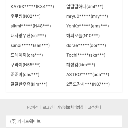
KA79X*****(K34***)
얼떨떨하다(dml***)
후쿠찡(N02***)
mryu0*****(mry***)
sikmi*****(N48***)
YonKo*****(ems***)
내사랑우현(scl***)
해피오늘(N10***)
sandi*****(san***)
dorae*****(dor***)
드레이끼(dra***)
Tochi*****(sks***)
쿠라이(N55***)
혜성컴(kim***)
준준마(das***)
ASTRO*****(ada***)
달달한우유(kim***)
2등도감사***(N87***)
PC버전
로그인
개인정보처리방침
고객센터
(주) 커넥트웨이브