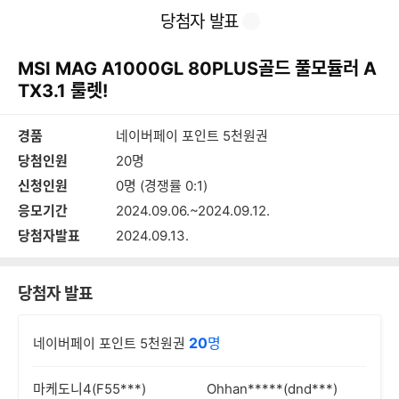
본
이
찜
공
당첨자 발표
문
전
유
바
페
하
로
이
기
MSI MAG A1000GL 80PLUS골드 풀모듈러 A
가
지
기
TX3.1 룰렛!
경품
네이버페이 포인트 5천원권
당첨인원
20명
신청인원
0명 (경쟁률 0:1)
응모기간
2024.09.06.~2024.09.12.
당첨자발표
2024.09.13.
당첨자 발표
20
명
네이버페이 포인트 5천원권
마케도니4(F55***)
Ohhan*****(dnd***)