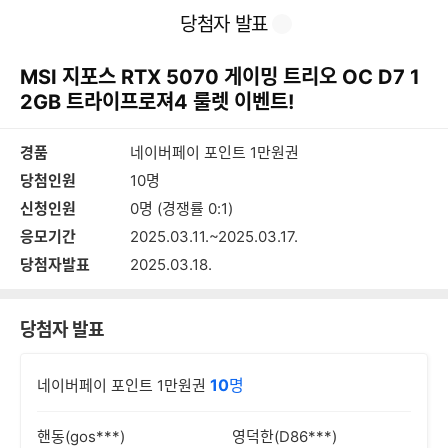
본
이
찜
공
당첨자 발표
문
전
유
바
페
하
로
이
기
MSI 지포스 RTX 5070 게이밍 트리오 OC D7 1
가
지
기
2GB 트라이프로져4 룰렛 이벤트!
경품
네이버페이 포인트 1만원권
당첨인원
10명
신청인원
0명 (경쟁률 0:1)
응모기간
2025.03.11.~2025.03.17.
당첨자발표
2025.03.18.
당첨자 발표
10
명
네이버페이 포인트 1만원권
핸동(gos***)
영덕한(D86***)