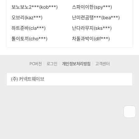
보노보노2***(kob***)
스파이이한(spy***)
오브리(kaz***)
난미련곰탱***(bea***)
하트준바(cla***)
난다라무지(sks***)
톨이토끼(cho***)
차돌과박이(dlf***)
PC버전
로그인
개인정보처리방침
고객센터
(주) 커넥트웨이브