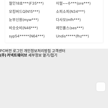
철인18호***(F35***)
이럴~~수***(ore***)
모킹버드Q(N15***)
소피소피(N34***)
눈부신원(myw***)
다사모(mfh***)
비슷슷비(N46***)
레인폴스(ses***)
syp54*****(N64***)
Undis*****(fhz***)
PC버전
로그인
개인정보처리방침
고객센터
(주) 커넥트웨이브
세부정보 열기/접기