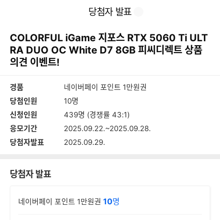
본
이
찜
공
당첨자 발표
문
전
유
바
페
하
로
이
기
COLORFUL iGame 지포스 RTX 5060 Ti ULT
가
지
기
RA DUO OC White D7 8GB 피씨디렉트 상품
의견 이벤트!
경품
네이버페이 포인트 1만원권
당첨인원
10명
신청인원
439명 (경쟁률 43:1)
응모기간
2025.09.22.~2025.09.28.
당첨자발표
2025.09.29.
당첨자 발표
10
명
네이버페이 포인트 1만원권