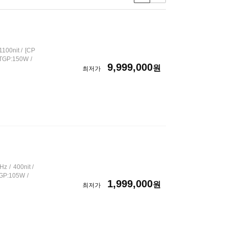
품
보
기
유
형
선
1100nit
[CP
택
TGP:150W
9,999,000
원
최저가
Hz
400nit
GP:105W
1,999,000
원
최저가