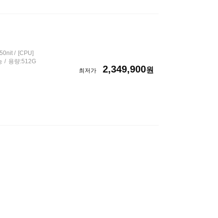
50nit
[CPU]
능
용량:512G
2,349,900
원
최저가