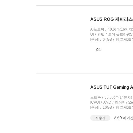
품
정
렬
선
ASUS ROG 제피러스 듀
택
AI노트북
40.6cm(16인치
U]
인텔
코어 울트라9(S
[구성]
64GB
램 교체:불
상
2
건
품
의
견
ASUS TUF Gaming A
노트북
35.56cm(14인치)
[CPU]
AMD
라이젠7(Ze
[구성]
16GB
램 교체:불
AMD 라이젠 
사용기