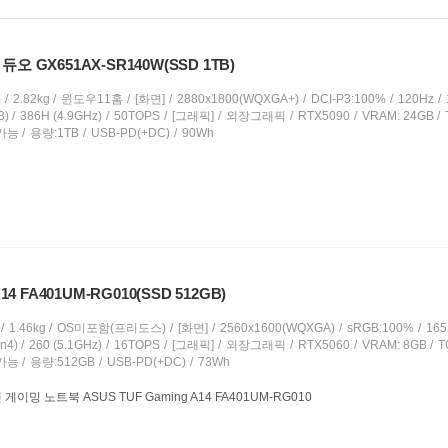
오 GX651AX-SR140W(SSD 1TB)
)
2.82kg
윈도우11홈
[화면]
2880x1800(WQXGA+)
DCI-P3:100%
120Hz
3)
386H (4.9GHz)
50TOPS
[그래픽]
외장그래픽
RTX5090
VRAM: 24GB
가능
용량:1TB
USB-PD(+DC)
90Wh
14 FA401UM-RG010(SSD 512GB)
1.46kg
OS미포함(프리도스)
[화면]
2560x1600(WQXGA)
sRGB:100%
165
n4)
260 (5.1GHz)
16TOPS
[그래픽]
외장그래픽
RTX5060
VRAM: 8GB
T
가능
용량:512GB
USB-PD(+DC)
73Wh
게이밍 노트북 ASUS TUF Gaming A14 FA401UM-RG010