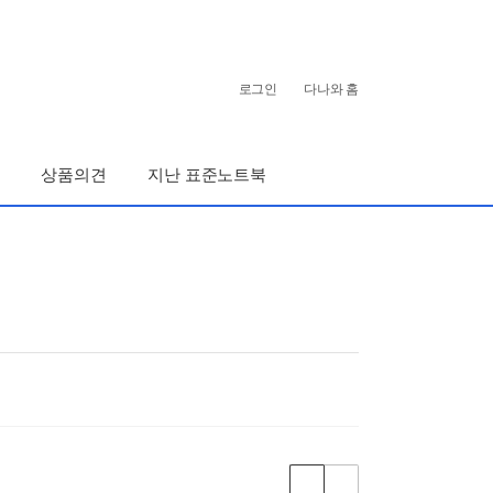
개
인
로그인
다나와 홈
화
영
역
상품의견
지난 표준노트북
상