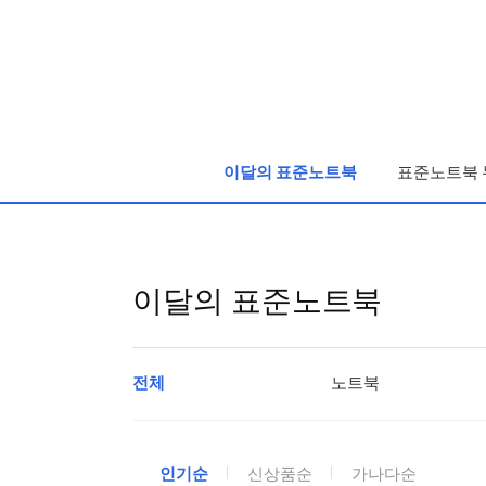
로
고
및
개
인
이달의 표준노트북
표준노트북 
화
영
역
이달의 표준노트북
전체
노트북
상
인기순
신상품순
가나다순