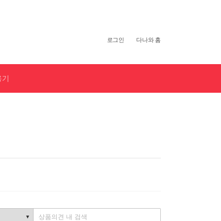
개
인
로그인
다나와 홈
화
영
역
용기