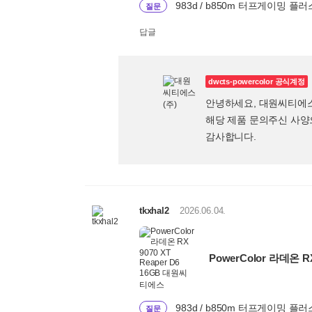
983d / b850m 터프게이밍 플
질문
답글
dwcts-powercolor 공식계정
안녕하세요, 대원씨티에
해당 제품 문의주신 사양
감사합니다.
tkxhal2
2026.06.04.
PowerColor 라데온 R
983d / b850m 터프게이밍 플
질문