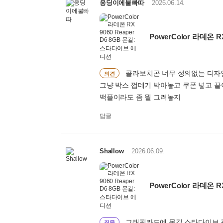
응딩이에불빠따
2026.06.14.
PowerColor 라데온 
콜라보치곤 너무 성의없는 디자
의견
그냥 박스 껍데기 박아놓고 쿠폰 넣고 끝
백플이라도 좀 뭘 그려놓지
답글
Shallow
2026.06.09.
PowerColor 라데온 
그래픽카드에 몬길 스타다이브 
질문