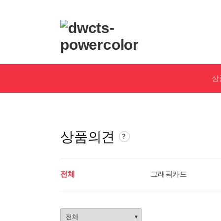
로
고
및
개
인
상
화
영
역
상품의견
상
?
품
의
견
전체
그래픽카드
가
이
드
상