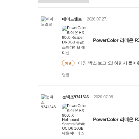
품
정
렬
선
메이드엘르
2026.07.27.
택
PowerColor 라데온 
에잉 박스 보고 오! 하면서 들어
의견
답글
눈백조9341346
2026.07.08.
PowerColor 라데온 RX