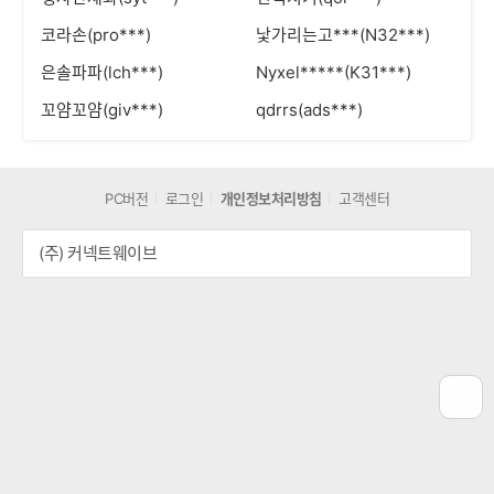
코라손(pro***)
낯가리는고***(N32***)
은솔파파(lch***)
Nyxel*****(K31***)
꼬얌꼬얌(giv***)
qdrrs(ads***)
PC버전
로그인
개인정보처리방침
고객센터
(주) 커넥트웨이브