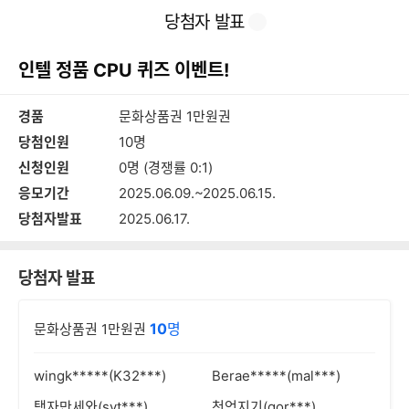
본
이
찜
공
당첨자 발표
문
전
유
바
페
하
로
이
기
인텔 정품 CPU 퀴즈 이벤트!
가
지
기
경품
문화상품권 1만원권
당첨인원
10명
신청인원
0명 (경쟁률 0:1)
응모기간
2025.06.09.~2025.06.15.
당첨자발표
2025.06.17.
당첨자 발표
10
명
문화상품권 1만원권
wingk*****(K32***)
Berae*****(mal***)
탱자만세와(syt***)
천억지기(qor***)