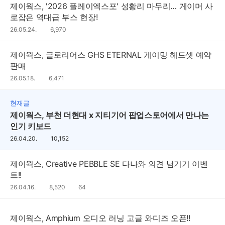
제이웍스, '2026 플레이엑스포' 성황리 마무리… 게이머 사
로잡은 역대급 부스 현장!
26.05.24.
조
6,970
회
수
제이웍스, 글로리어스 GHS ETERNAL 게이밍 헤드셋 예약
판매
26.05.18.
조
6,471
회
수
현재글
제이웍스, 부천 더현대 x 지티기어 팝업스토어에서 만나는
인기 키보드
26.04.20.
조
10,152
회
수
제이웍스, Creative PEBBLE SE 다나와 의견 남기기 이벤
트!!
댓
26.04.16.
조
8,520
64
글
회
수
수
제이웍스, Amphium 오디오 러닝 고글 와디즈 오픈!!