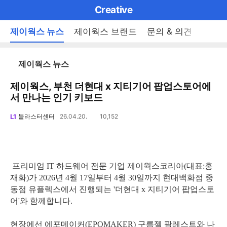
마
Creative
이
브
메
제이웍스 뉴스
제이웍스 브랜드
문의 & 의견
이벤
펼
뉴
랜
쳐
열
드
보
기
리
제이웍스 뉴스
기
로
스
트
제이웍스, 부천 더현대 x 지티기어 팝업스토어에
그
로
서 만나는 인기 키보드
메
이
공
동
L1
블라스터센터
26.04.20.
10,152
조
인
유
회
수
하
메
기
뉴
프리미엄 IT 하드웨어 전문 기업 제이웍스코리아(대표:홍
재화)가 2026년 4월 17일부터 4월 30일까지 현대백화점 중
동점 유플렉스에서 진행되는 '더현대 x 지티기어 팝업스토
어'와 함께합니다.
현장에선 에포메이커(EPOMAKER) 구름젤 팜레스트와 나