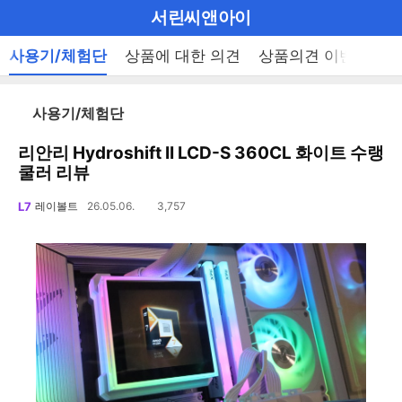
마
서린씨앤아이
이
브
메
사용기/체험단
상품에 대한 의견
상품의견 이벤트
펼
뉴
랜
쳐
열
드
보
기
리
사용기/체험단
기
로
스
트
리안리 Hydroshift II LCD-S 360CL 화이트 수랭
그
로
쿨러 리뷰
메
이
공
동
L7
레이볼트
26.05.06.
3,757
조
인
유
회
수
하
메
기
뉴