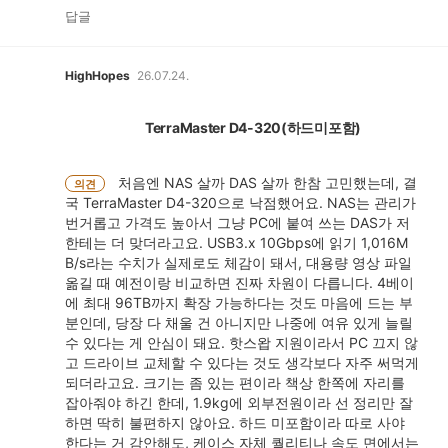
답글
HighHopes
26.07.24.
TerraMaster D4-320(하드미포함)
처음엔 NAS 살까 DAS 살까 한참 고민했는데, 결
의견
국 TerraMaster D4-320으로 낙점했어요. NAS는 관리가
번거롭고 가격도 높아서 그냥 PC에 붙여 쓰는 DAS가 저
한테는 더 맞더라고요. USB3.x 10Gbps에 읽기 1,016M
B/s라는 수치가 실제로도 체감이 돼서, 대용량 영상 파일
옮길 때 예전이랑 비교하면 진짜 차원이 다릅니다. 4베이
에 최대 96TB까지 확장 가능하다는 것도 마음에 드는 부
분인데, 당장 다 채울 건 아니지만 나중에 여유 있게 늘릴
수 있다는 게 안심이 돼요. 핫스왑 지원이라서 PC 끄지 않
고 드라이브 교체할 수 있다는 것도 생각보다 자주 써먹게
되더라고요. 크기는 좀 있는 편이라 책상 한쪽에 자리를
잡아줘야 하긴 한데, 1.9kg에 외부전원이라 선 정리만 잘
하면 딱히 불편하지 않아요. 하드 미포함이라 따로 사야
한다는 거 감안해도, 케이스 자체 퀄리티나 속도 면에서는