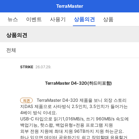
마
TerraMaster
이
브
메
뉴스
이벤트
사용기
상품의견
상품
펼
뉴
랜
쳐
열
상품의견
드
보
기
기
로
그
메
STRIKE
26.07.29.
인
메
TerraMaster D4-320(하드미포함)
뉴
TerraMaster D4-320 제품을 보니 외장 스토리
의견
지DAS 제품으로 사타방식 2.5인치, 3.5인치가 들어가는
4베이 방식 이네요.
USB-C 타입으로 읽기1,016MB/s, 쓰기 960MB/s 속도에
백업기능, 핫스왑, 백업유형=전용 프로그램 지원
외부 전원 지원에 최대 지원 96TB까지 지원 하는군요.
하나 있으면 데이터 공유하기도 쉽고 작업할때 유용할거