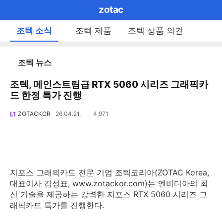
마
zotac
이
브
메
조텍 소식
조텍 제품
조텍 상품 의견
펼
뉴
랜
쳐
열
드
보
기
리
조텍 뉴스
기
로
스
트
조텍, 메인스트림급 RTX 5060 시리즈 그래픽카
그
로
드 한정 특가 진행
메
이
공
동
L1
ZOTACKOR
26.04.21.
4,971
조
인
유
회
수
하
메
기
뉴
지포스 그래픽카드 전문 기업 조텍코리아(ZOTAC Korea,
대표이사 김성표, www.zotackor.com)는 엔비디아의 최
신 기술을 제공하는 강력한 지포스 RTX 5060 시리즈 그
래픽카드 특가를 진행한다.