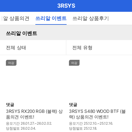
마
3RSYS
이
브
메
리알 상품의견
쓰리알 이벤트
쓰리알 상품후기
펼
뉴
랜
쳐
열
쓰리알 이벤트
드
보
기
기
로
그
메
마감
마감
인
메
뉴
댓글
댓글
3RSYS RX200 RGB (블랙) 상
3RSYS S480 WOOD BTF (블
품의견 이벤트!
랙) 상품의견 이벤트!
응모기간
26.01.27.~26.02.02.
응모기간
25.12.10.~25.12.16.
당첨발표
26.02.04.
당첨발표
25.12.18.