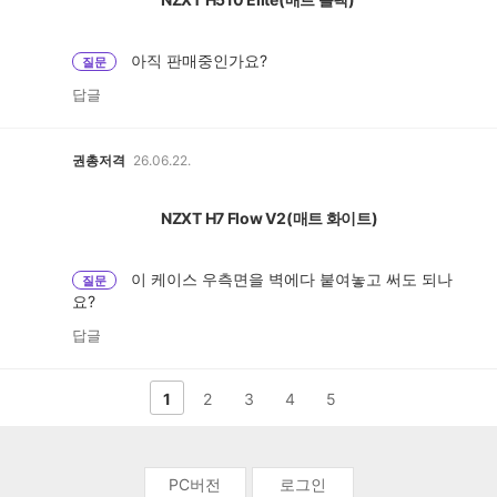
아직 판매중인가요?
질문
답글
권총저격
26.06.22.
NZXT H7 Flow V2(매트 화이트)
이 케이스 우측면을 벽에다 붙여놓고 써도 되나
질문
요?
답글
다
1
2
3
4
5
음
페
PC버전
로그인