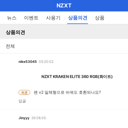
마
NZXT
이
브
메
뉴스
이벤트
사용기
상품의견
상품
펼
뉴
랜
쳐
열
상품의견
드
보
기
기
로
그
메
nike53045
05:20:02
인
메
NZXT KRAKEN ELITE 360 RGB(화이트)
뉴
팬 v2 일체형으로 바꿔도 호환되나요?
의견
답글
Jinyyy
26.08.05.