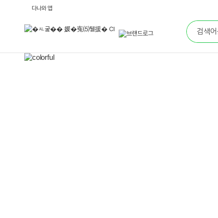
다
다나와 앱
나
통
와
합
브
검
랜
색
드
로
메
그
인
배
너
영
역
이
전
배
너
보
기