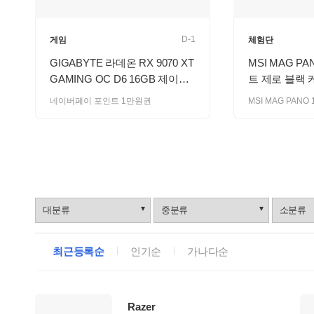
D-1
게임
체험단
GIGABYTE 라데온 RX 9070 XT
MSI MAG PA
GAMING OC D6 16GB 제이씨
트 제로 블랙
현 룰렛!
네이버페이 포인트 1만원권
브
랜
드
로
최근등록순
인기순
가나다순
그
업
체
리
Razer
스