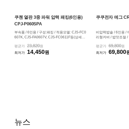
쿠첸 열판 3중 파워 압력 패킹(6인용)
쿠쿠전자 에그 CR
CPJ-P060SPA
부속품 / 6인용 / 구성:패킹 / 적용모델: CJS-FC0
비압력밥솥 / 6인용 /
607K, CJS-FA0607V, CJS-FC0611F등(상세정
리형커버 / 밥맛조절 /
보참고) / 적용모델규칙: CJS-FA06, CJS-FC06
동세척 / 탑컨트롤 / 에
23,820
69,800
평균가
원
평균가
원
로시작
0W / 원터치오픈버튼 
14,450
69,800
원
38x215x323mm
최저가
최저가
뉴스