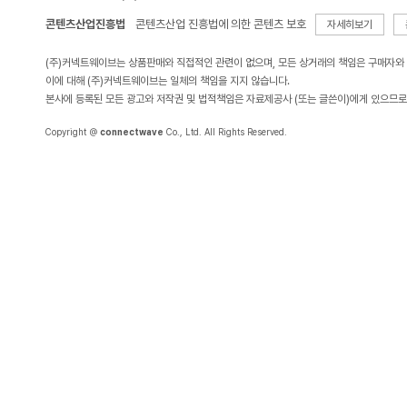
콘텐츠산업진흥법
콘텐츠산업 진흥법에 의한 콘텐츠 보호
자세히보기
(주)커넥트웨이브는 상품판매와 직접적인 관련이 없으며, 모든 상거래의 책임은 구매자와
이에 대해 (주)커넥트웨이브는 일체의 책임을 지지 않습니다.
본사에 등록된 모든 광고와 저작권 및 법적책임은 자료제공사 (또는 글쓴이)에게 있으므로
Copyright ＠
connectwave
Co., Ltd. All Rights Reserved.
KOLSA 한국온라인 쇼핑협회