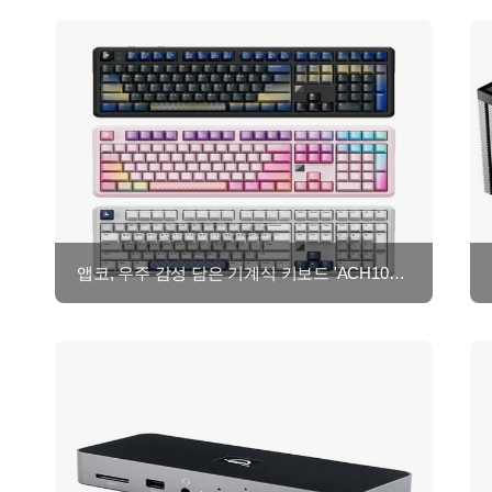
앱코, 우주 감성 담은 기계식 키보드 'ACH108' 출시…네이버 브랜드데이 기획전 진행