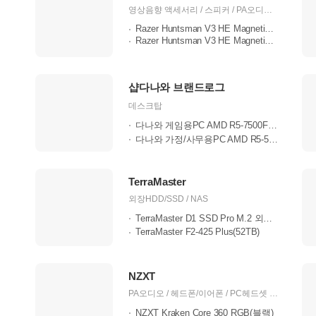
트
영상음향 액세서리 / 스피커 / PA오디오 / 헤드폰/이어폰 / PC헤드셋 / 노트북 / 노트북 주변기기 / 그래픽카드 / 케이스 / 키보드 / 마우스 / 컨트롤러 / 영상/TV/PC캠 / 게임주변기기 / 가방 / 의자
Razer Huntsman V3 HE Magnetic Mini 6..
Razer Huntsman V3 HE Magnetic TKL
샵다나와 브랜드로그
데스크탑
다나와 게임용PC AMD R5-7500F RTX3050..
다나와 가정/사무용PC AMD R5-5500GT ..
TerraMaster
외장HDD/SSD / NAS
TerraMaster D1 SSD Pro M.2 외장케이..
TerraMaster F2-425 Plus(52TB)
NZXT
PA오디오 / 헤드폰/이어폰 / PC헤드셋 / 메인보드 / 케이스 / 파워 / 키보드 / 마우스 / 쿨러/튜닝 / 케이블 / 영상/TV/PC캠
NZXT Kraken Core 360 RGB(블랙)