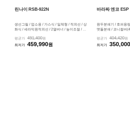
린나이 RSB-922N
바라짜 엔코 ESP
생선그릴 / 업소용 / 가스식 / 일체형 / 적외선 / 상
원두분쇄기 / 호퍼용량:2
화식 / 세라믹원적외선 / 2열버너 / 높이조절 / 기
맷돌분쇄 / 코니컬버(40
름받이 / 크기:515 x 375 x 460 mm
계:40단계 / 분쇄범
491,400
404,420
평균가
원
평균가
원
에스프레소 / 서랍 / D
459,990
350,00
원
2.2g / 크기(가로x세로
최저가
최저가