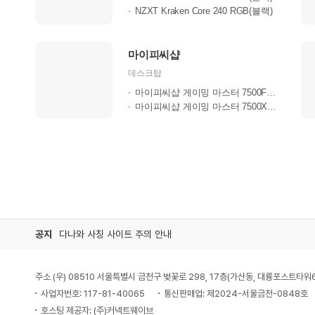
NZXT Kraken Core 240 RGB(블랙)
마이피씨샵
데스크탑
마이피씨샵 게이밍 마스터 7500F RTX50..
마이피씨샵 게이밍 마스터 7500X3D RTX..
공지
다나와 사칭 사이트 주의 안내
주소 (우) 08510 서울특별시 금천구 벚꽃로 298, 17층(가산동, 대륭포스트타워
사업자번호: 117-81-40065
통신판매업: 제2024-서울금천-0848호
호스팅 제공자: (주)커넥트웨이브