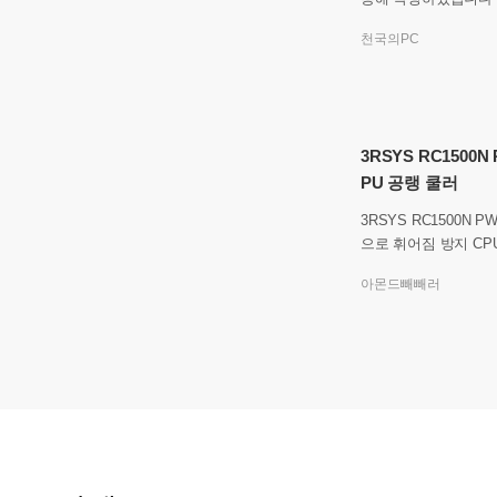
다양한 가성비 데스
천국의PC
니다. 이번에 출시한 
3RSYS RC1500N
PU 공랭 쿨러
3RSYS RC1500N 
으로 휘어짐 방지 CPU 쿨러를 포함하여 대부
분의 PC 부품은 택배
아몬드빼빼러
다. 받는 제품의 포장