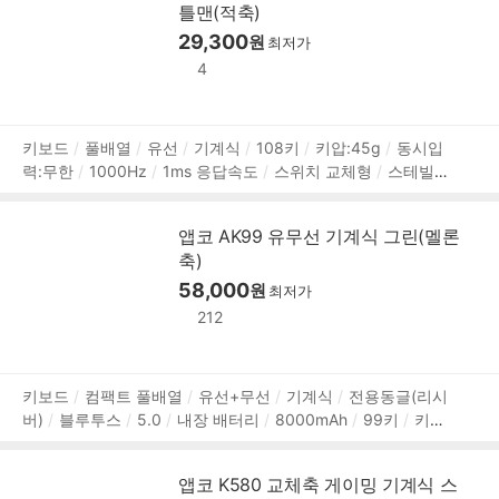
틀맨(적축)
29,300
원
최저가
4
상
키보드
풀배열
유선
기계식
108키
키압:45g
동시입
력:무한
1000Hz
1ms 응답속도
스위치 교체형
스테빌라
품
이저
스텝스컬쳐2
레인보우 백라이트
전체 키 잠금
ABS
정
이중사출 키캡
한/영 정각
멀티미디어
가로:443mm
세
보
앱코 AK99 유무선 기계식 그린(멜론
로:135mm
높이:40mm
500g
1년 보증
축)
58,000
원
최저가
212
상
키보드
컴팩트 풀배열
유선+무선
기계식
전용동글(리시
버)
블루투스
5.0
내장 배터리
8000mAh
99키
키압:
품
40g
S/W매크로
동시입력:무한
1000Hz
1ms 응답속도
정
RGB 백라이트
스위치 교체형
C타입 포트
다이얼(노브)
보
앱코 K580 교체축 게이밍 기계식 스
스테빌라이저
흡음재
스텝스컬쳐2
PBT
이중사출 키캡