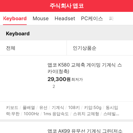
마
주식회사 앱코
이
브
메
Keyboard
Mouse
Headset
PC케이스
파워서플
펼
뉴
랜
쳐
열
Keyboard
드
보
기
기
로
그
메
앱코 K580 교체축 게이밍 기계식 스
인
카이(청축)
29,300
원
메
최저가
2
뉴
상
키보드
풀배열
유선
기계식
108키
키압:50g
동시입
력:무한
1000Hz
1ms 응답속도
스위치 교체형
스테빌라
품
이저
레인보우 백라이트
스텝스컬쳐2
전체 키 잠금
ABS
정
이중사출 키캡
한/영 정각
멀티미디어
가로:443mm
세
보
앱코 AK99 유무선 기계식 그린(저소
로:135mm
높이:40mm
500g
1년 보증