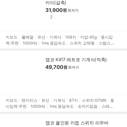
카이(갈축)
한/영 정각
멀티페어링
멀티미디어
착탈식 케이블
청소
용 브러쉬
키캡 리무버
31,900
가로:393.6mm
세로:144mm
높
원
최저가
이:38.5mm
989g
1년 보증
2
상
키보드
풀배열
유선
기계식
108키
키압:45g
동시입
력:무한
1000Hz
1ms 응답속도
스위치 교체형
스텝스컬
품
쳐2
스테빌라이저
레인보우 백라이트
전체 키 잠금
ABS
정
이중사출 키캡
한/영 정각
멀티미디어
가로:443mm
세
보
앱코 K417 레트로 기계식(적축)
로:135mm
높이:40mm
500g
1년 보증
49,700
원
최저가
상
키보드
텐키리스
유선
기계식
87키
스위치:GTMX
동
시입력:무한
1000Hz
1ms 응답속도
숫자키없음
스테빌
품
라이저
스위치 교체형
스텝스컬쳐2
전체 키 잠금
윈도우
정
키 잠금
ABS
이중사출 키캡
한/영 정각
멀티미디어
키
보
앱코 올인원 키캡 스위치 리무버
캡 리무버
청소용 브러쉬
가로:364.26mm
세로:134.06m