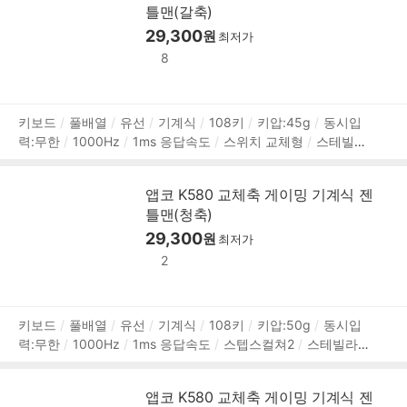
틀맨(갈축)
29,300
원
최저가
8
상
키보드
풀배열
유선
기계식
108키
키압:45g
동시입
력:무한
1000Hz
1ms 응답속도
스위치 교체형
스테빌라
품
이저
레인보우 백라이트
스텝스컬쳐2
전체 키 잠금
ABS
정
이중사출 키캡
한/영 정각
멀티미디어
가로:443mm
세
보
앱코 K580 교체축 게이밍 기계식 젠
로:135mm
높이:40mm
500g
1년 보증
틀맨(청축)
29,300
원
최저가
2
상
키보드
풀배열
유선
기계식
108키
키압:50g
동시입
력:무한
1000Hz
1ms 응답속도
스텝스컬쳐2
스테빌라이
품
저
레인보우 백라이트
스위치 교체형
전체 키 잠금
ABS
정
이중사출 키캡
한/영 정각
멀티미디어
가로:443mm
세
보
앱코 K580 교체축 게이밍 기계식 젠
로:135mm
높이:40mm
500g
1년 보증