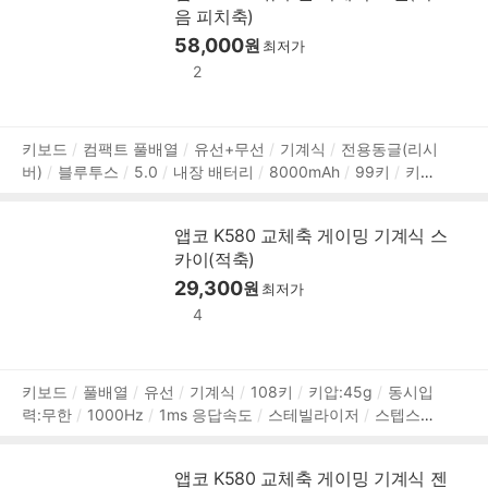
음 피치축)
58,000
원
최저가
2
상
키보드
컴팩트 풀배열
유선+무선
기계식
전용동글(리시
버)
블루투스
5.0
내장 배터리
8000mAh
99키
키압:
품
40g
S/W매크로
동시입력:무한
1000Hz
1ms 응답속도
정
스위치 교체형
흡음재
C타입 포트
스테빌라이저
스텝
보
앱코 K580 교체축 게이밍 기계식 스
스컬쳐2
RGB 백라이트
다이얼(노브)
PBT
이중사출 키
카이(적축)
캡
한/영 정각
멀티미디어
멀티페어링
착탈식 케이블
청소용 브러쉬
키캡 리무버
29,300
가로:393.6mm
세로:144mm
원
최저가
높이:38.5mm
989g
1년 보증
4
상
키보드
풀배열
유선
기계식
108키
키압:45g
동시입
력:무한
1000Hz
1ms 응답속도
스테빌라이저
스텝스컬
품
쳐2
레인보우 백라이트
스위치 교체형
전체 키 잠금
ABS
정
이중사출 키캡
한/영 정각
멀티미디어
가로:443mm
세
보
앱코 K580 교체축 게이밍 기계식 젠
로:135mm
높이:40mm
500g
1년 보증