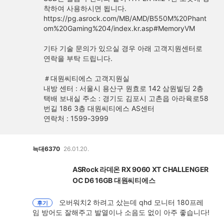
착하여 사용하시면 됩니다.
https://pg.asrock.com/MB/AMD/B550M%20Phant
om%20Gaming%204/index.kr.asp#MemoryVM
기타 기술 문의가 있으실 경우 아래 고객지원센터로
연락을 부탁 드립니다.
＃대원씨티에스 고객지원실
내방 센터 : 서울시 용산구 원효로 142 삼원빌딩 2층
택배 보내실 주소 : 경기도 김포시 고촌읍 아라육로58
번길 186 3층 대원씨티에스 AS센터
연락처 : 1599-3999
늑대6370
26.01.20.
ASRock 라데온 RX 9060 XT CHALLENGER
OC D6 16GB 대원씨티에스
오버워치2 하려고 샀는데 qhd 모니터 180프레
후기
임 방어도 잘해주고 발열이나 소음도 없이 아주 좋습니다!