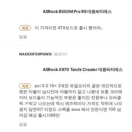
ASRock B550M Pro RS 대원씨티에스
이 가격이면 ATX보드로 출시 했어야..
의견
답글
NAX6XIFX9P0W3I
26.01.17.
ASRock X870 Taichi Creator 대원씨티에스
pci 5.0 16x 2개면 듀얼오리의 끝판 개인적으로
의견
랜은 마벨이 넘사인데 마벨까지 달고 나왔네 보통 크리에
이터 보드들이 기능적인 부분은 좋지만 전원부나 오버클
럭 ㅈ박고 나오는데 역시 애즈락이다 가격도 착하게 나오
겠지 당연히? 이정도 스펙을 asus 에서 만든다면 100 넘
어감 예상 출시가86만
답글