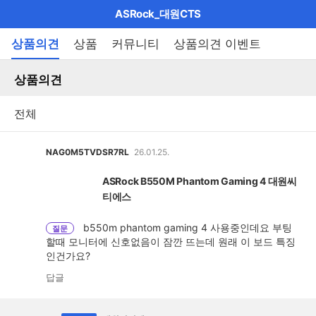
마
ASRock_대원CTS
이
브
메
상품의견
상품
커뮤니티
상품의견 이벤트
펼
뉴
랜
쳐
열
상품의견
드
보
기
기
로
그
메
NAG0M5TVDSR7RL
26.01.25.
인
ASRock B550M Phantom Gaming 4 대원씨
메
티에스
뉴
b550m phantom gaming 4 사용중인데요 부팅
질문
할때 모니터에 신호없음이 잠깐 뜨는데 원래 이 보드 특징
인건가요?
답글