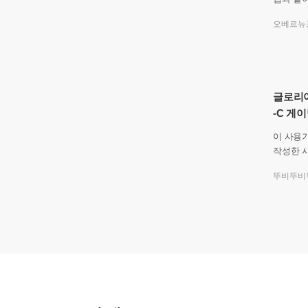
에서는,
오베르뉴
적인 업
글로리어
-C 게
이 사용
작성한 사용기입니
글로리어스
뚜비뚜비
이밍 헤드