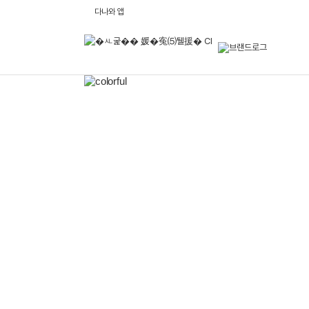
다
다나와 앱
나
와
브
랜
드
로
메
그
인
배
너
영
역
이
전
배
너
보
기