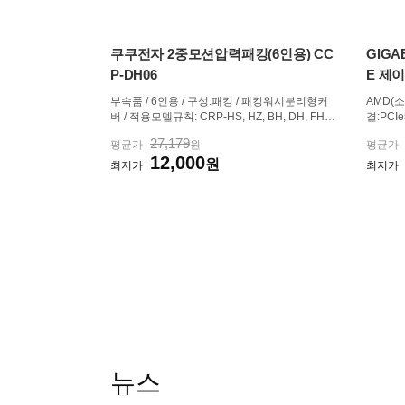
쿠쿠전자 2중모션압력패킹(6인용) CC
GIGAB
P-DH06
E 제
부속품 / 6인용 / 구성:패킹 / 패킹워시분리형커
AMD(소켓
버 / 적용모델규칙: CRP-HS, HZ, BH, DH, FH, J
결:PCIe5
H, LH
부:10+2
27,179
평균가
원
평균가
메모리 / 
12,000
원
용량:최대 
최저가
최저가
CIe버전:P
뉴스