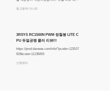
3RSYS RC1500N PWM 쌍철봉 LITE CP
동고동락 다나와
3RSYS RC1500N PWM 쌍철봉 LITE C
PU 듀얼공랭 쿨러 리뷰!!!
https://prod.danawa.com/info/?pcode=123537
928&cate=11236855
신형컴터