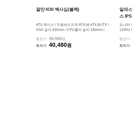
잘만 N30 백사십(블랙)
알파스캔
스 IP
ATX 케이스 / 지원보드규격:ATX,M-ATX,M-ITX /
모니터 / 
VGA 길이:430mm / CPU쿨러 높이:180mm / 미
120Hz 
들타워 / [패널] / 전면 패널 타입:강화유리 / 측면
RT) / 3
45,940
평균가
원
평균가
패널 타입:강화유리 / [쿨러/튜닝] / 쿨링팬:총3개
임특화] 
40,480
/ LED팬:3개 / 후면:140mm LED x1 / 내부 측면:
원
ive Syn
최저가
최저가
120mm LED x2 / [크기] / ...
B