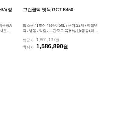
H/A(정
그린쿨텍 맛독 GCT-K450
:적응형A
업소용 / 1도어 / 용량:450L / 용기:22개 / 직접냉
[사운드]
각 / 냉동 / 익힘 / 보관모드:육류/생선(생동),야
SBC,AA
채/과일 / 숙성시간표시 / 뚜껑형 / 이동바퀴 / 크
1,801,137
평균가
원
 / 1회
기(가로x세로x깊이): 1470x875x750mm
1,586,890
F), 7.
원
최저가