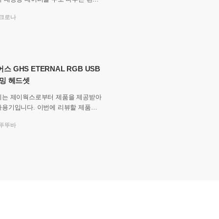
 저장 장치의 접근과 전송 속도가 전체
크로나
무
스 GHS ETERNAL RGB USB
이밍 헤드셋
기는 제이웍스로부터 제품을 제공받아
다. 이번에 리뷰할 제품은
 GHS ETERNAL RGB USB-C 게
뚜뚜바
셋입니다. &nbs