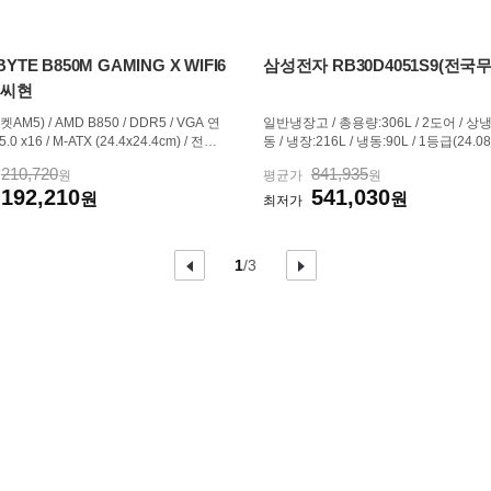
YTE B850M GAMING X WIFI6
삼성전자 RB30D4051S9(전국무
이씨현
AM5) / AMD B850 / DDR5 / VGA 연
일반냉장고 / 총용량:306L / 2도어 / 
.0 x16 / M-ATX (24.4x24.4cm) / 전원
동 / 냉장:216L / 냉동:90L / 1등급(24.08
+2페이즈 / 60A / Vcore출력합계:600 /
아이스메이커:트레이,분리,트위스트 / 
210,720
841,935
원
평균가
원
8200MHz (PC5-65600) / 4개 / 메모리
음) / [신선/보관] / 계란보관함 / 야채보관
192,210
541,030
256GB / XMP / EXPO / 확장슬롯 / P
원
반쿨링커버 / [디자인] / 재질:메탈 / 크
원
최저가
CIe5.0,PCIe3.0 / PCIex16:1개...
로x깊이): 595x...
이
현
총
다
1
/
3
전
음
재
페
페
페
이
이
페
이
지
지
이
지
지