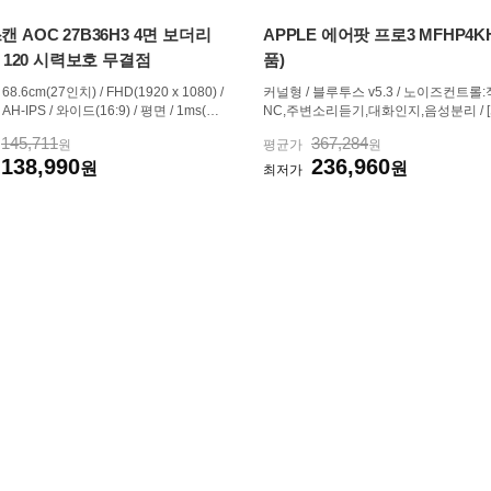
 AOC 27B36H3 4면 보더리
APPLE 에어팟 프로3 MFHP4K
S 120 시력보호 무결점
품)
68.6cm(27인치) / FHD(1920 x 1080) /
커널형 / 블루투스 v5.3 / 노이즈컨트롤
/ AH-IPS / 와이드(16:9) / 평면 / 1ms(MP
NC,주변소리듣기,대화인지,음성분리 / 
00nits / 1500:1 / 틸트(상하) / 3.4kg / [게
/ 드라이버:하이 익스커션 Apple / 코덱:
145,711
367,284
원
평균가
원
/ 조준선 표시 / 블랙 이퀄라이저 / Adapt
C / 적응형EQ / 360도 공간음향 / [배터리]
138,990
236,960
c / FreeSync / [단자정보] / HDMI / D-SU
원
충전시:8시간(ANC ON), 10시간(ANC OF
원
최저가
5시간(공간음향 ON) / 최대재생...