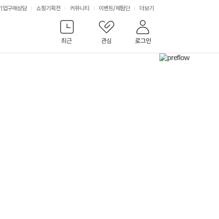
서
기업구매상담
쇼핑기획전
커뮤니티
이벤트
/
체험단
더보기
비
최근
관심
로그인
스
다
음
배
너
보
기