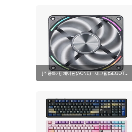
[주중특가] 에이원(AONE) · 세고텝(SEGOTEP) 쿨링팬 주중 5일 한정 특가 및