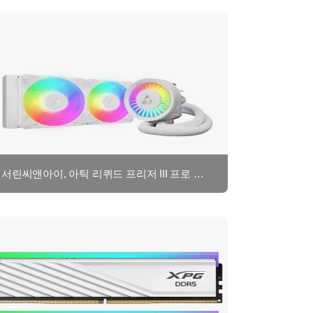
서린씨앤아이, 아틱 리퀴드 프리저 III 프로 시리즈 구매 고객 대상 프로모션 진행