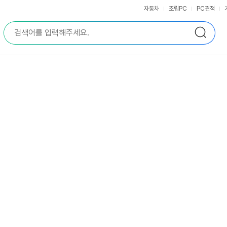
자동차
조립PC
PC견적
통
검
합
색
검
색