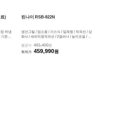
료)
린나이 RSB-922N
상냉장·하냉
생선그릴 / 업소용 / 가스식 / 일체형 / 적외선 / 상
 기준) /
화식 / 세라믹원적외선 / 2열버너 / 높이조절 / 기
큐브(각얼
름받이 / 크기:515 x 375 x 460 mm
491,400
평균가
원
실 / 일
459,990
기(가로x세
원
최저가