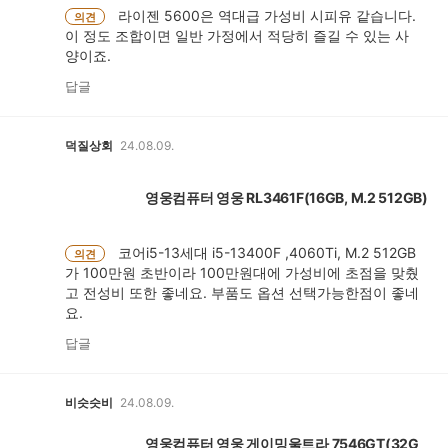
라이젠 5600은 역대급 가성비 시피유 같습니다.
의견
이 정도 조합이면 일반 가정에서 적당히 즐길 수 있는 사
양이죠.
답글
덕질상회
24.08.09.
영웅컴퓨터 영웅 RL3461F(16GB, M.2 512GB)
코어i5-13세대 i5-13400F ,4060Ti, M.2 512GB
의견
가 100만원 초반이라 100만원대에 가성비에 초점을 맞췄
고 전성비 또한 좋네요. 부품도 옵션 선택가능한점이 좋네
요.
답글
비슷슷비
24.08.09.
영웅컴퓨터 영웅 게이밍울트라 7546GT(32G