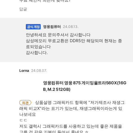
답글
영웅컴퓨터
24.08.13.
공식 계정
안녕하세요 문의주셔서 감사합니다
삼성메모리 무료교환은 DDR5만 해당되며 현재는 종
료되었습니다
감사합니다.
Lorna
24.08.07.
영웅컴퓨터 영웅 875 게이밍울트라560X(16G
B, M.2 512GB)
상품설명 그래픽카드 항목에 "저가제조사 재생그
의견
래픽 비교X"라는 표기가 있는데, 재생그래픽이라는게 있
나보네요
ㄷㄷ
저도 갤럭시 그래픽카드를 사용하고 있는데 좋은 제품을
고른 것 같은 기분이 들어서 좋네요 ㅎ