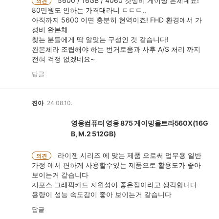
5600 / 16GB / 4060 갓성비 게이밍 본체네요!
의견
80만원도 안하는 가격대라니 ㄷㄷㄷ..
아직까지 5600 이면 충분히 현역이죠! FHD 환경에서 가
성비 완본체
찾는 분들에게 딱 알맞는 구성인 것 같습니다!
완본체라 조립해야 하는 번거로움과 사후 A/S 처리 까지
전혀 걱정 없겠네요~
답글
진아
24.08.10.
영웅컴퓨터 영웅 875 게이밍울트라560X(16G
B, M.2 512GB)
라이젠 시리즈 에 맞는 제품 으로써 업무용 일반
의견
가정 에서 편하게 사용할수있는 제품으로 활용도가 좋아
보이는거 같습니다
지포스 그래픽카드 지원성이 좋은점이라고 생각합니다
용량이 성능 속도감이 좋아 보이는거 같습니다
답글