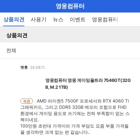
마
영웅컴퓨터
이
브
메
상품의견
사용기
뉴스
이벤트
영웅컴퓨터 이벤트
펼
뉴
랜
쳐
열
상품의견
드
보
기
기
로
그
메
맷휴
24.08.11.
인
영웅컴퓨터 영웅 게이밍울트라 7546GT(32G
메
B, M.2 1TB)
뉴
AMD 라이젠5 7500F 프로세서와 RTX 4060 Ti
의견
그래픽카드, 그리고 DDR5 32GB 메모리 조합으로 FHD
환경에서 게이밍 용도로 쓰기에는 전혀 부족함이 없는 스
펙이네요.
100만원 초반대 가격이라 가격 부담도 요즘 부품 가격들
을 생각하면 크게 없는 편 같습니다..