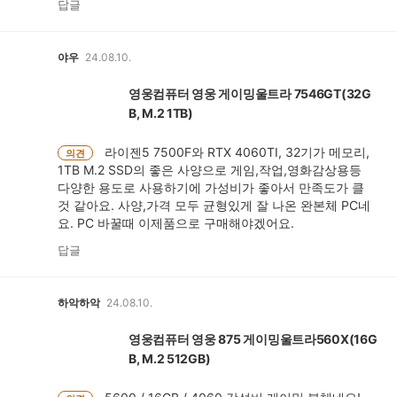
답글
야우
24.08.10.
영웅컴퓨터 영웅 게이밍울트라 7546GT(32G
B, M.2 1TB)
라이젠5 7500F와 RTX 4060TI, 32기가 메모리,
의견
1TB M.2 SSD의 좋은 사양으로 게임,작업,영화감상용등
다양한 용도로 사용하기에 가성비가 좋아서 만족도가 클
것 같아요. 사양,가격 모두 균형있게 잘 나온 완본체 PC네
요. PC 바꿀때 이제품으로 구매해야겠어요.
답글
하악하악
24.08.10.
영웅컴퓨터 영웅 875 게이밍울트라560X(16G
B, M.2 512GB)