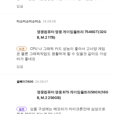
답글
미소미소미소미소
24.08.08.
영웅컴퓨터 영웅 게이밍울트라 7546GT(32G
B, M.2 1TB)
CPU 나 그래픽 카드 성능이 좋아서 고사양 게임
의견
은 물론 그래픽작업도 원활하게 할 수 있을것 같아요 가성
비가 좋네요
답글
올빼미7400
24.08.07.
영웅컴퓨터 영웅 875 게이밍울트라560X(16G
B, M.2 256GB)
상품 구성에는 메모리가 마이크론인데 삼성으로
질문
무료 체인지 되는게 맞나요?