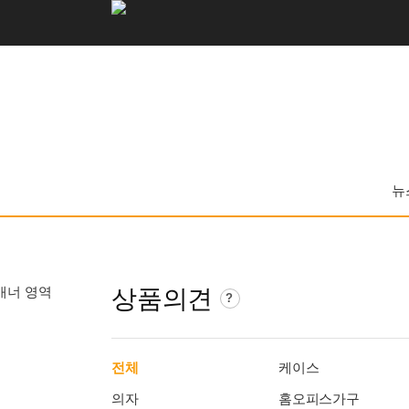
로
고
및
개
인
뉴
화
영
역
상품의견
상
?
품
의
견
전체
케이스
가
이
의자
홈오피스가구
드