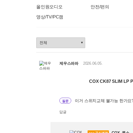
올인원오디오
안전/편의
영상/TV/PC캠
상
품
정
렬
선
제우스파파
2026.06.05.
택
COX CK87 SLIM LP
이거 스위치교체 불가능 한가요
질문
답글
COX_콕스