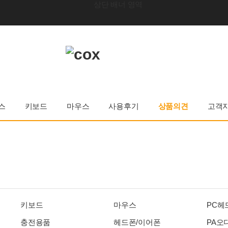
스
키보드
마우스
사용후기
상품의견
고객
키보드
마우스
PC헤
충전용품
헤드폰/이어폰
PA오