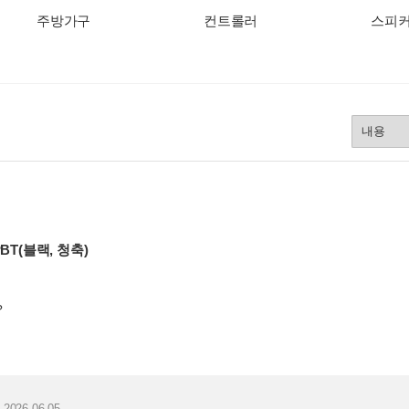
주방가구
컨트롤러
스피
 PBT(블랙, 청축)
?
2026.06.05.