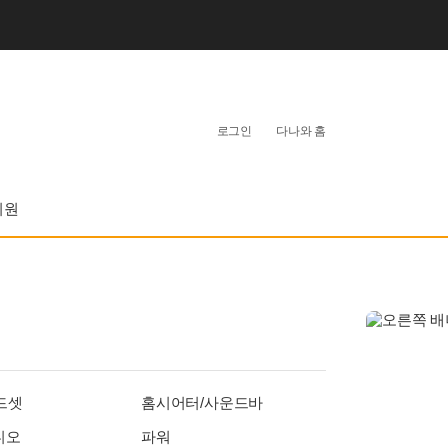
개
인
로그인
다나와 홈
화
영
역
지원
드셋
홈시어터/사운드바
디오
파워