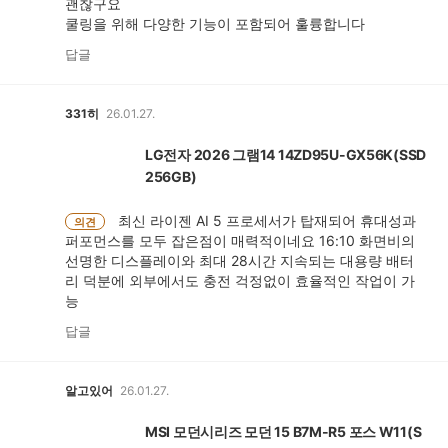
괜찮구요
쿨링을 위해 다양한 기능이 포함되어 훌륭합니다
답글
331히
26.01.27.
LG전자 2026 그램14 14ZD95U-GX56K(SSD
256GB)
최신 라이젠 AI 5 프로세서가 탑재되어 휴대성과
의견
퍼포먼스를 모두 잡은점이 매력적이네요 16:10 화면비의
선명한 디스플레이와 최대 28시간 지속되는 대용량 배터
리 덕분에 외부에서도 충전 걱정없이 효율적인 작업이 가
능
답글
알고있어
26.01.27.
MSI 모던시리즈 모던 15 B7M-R5 포스 W11(S