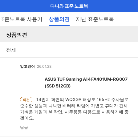
마
다나와 표준 노트북
이
브
메
표준노트북 사용기
상품의견
지난 표준노트북
펼
뉴
랜
쳐
열
상품의견
드
보
기
기
로
그
메
알고있어
26.01.28.
인
ASUS TUF Gaming A14 FA401UM-RG007
메
(SSD 512GB)
뉴
14인치 화면의 WQXGA 해상도 165Hz 주사율로
의견
준수한 성능과 넉넉한 배터리 타임에 가볍고 휴대가 편해
가벼운 게임과 AI 작업, 사무용등 다용도로 사용하기에 좋
겠어요.
답글