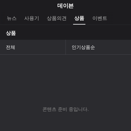
마
데이븐
이
브
메
뉴스
사용기
상품의견
상품
이벤트
펼
뉴
랜
쳐
열
상품
드
보
기
기
로
그
메
인
메
뉴
콘텐츠 준비 중입니다.