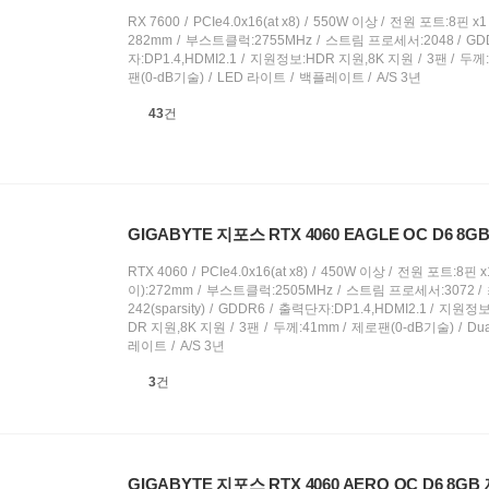
RX 7600
PCIe4.0x16(at x8)
550W 이상
전원 포트:8핀 x1
282mm
부스트클럭:2755MHz
스트림 프로세서:2048
GD
자:DP1.4,HDMI2.1
지원정보:HDR 지원,8K 지원
3팬
두께:
팬(0-dB기술)
LED 라이트
백플레이트
A/S 3년
상
43
건
품
의
견
GIGABYTE 지포스 RTX 4060 EAGLE OC D6 8
RTX 4060
PCIe4.0x16(at x8)
450W 이상
전원 포트:8핀 x
이):272mm
부스트클럭:2505MHz
스트림 프로세서:3072
242(sparsity)
GDDR6
출력단자:DP1.4,HDMI2.1
지원정보:
DR 지원,8K 지원
3팬
두께:41mm
제로팬(0-dB기술)
Dua
레이트
A/S 3년
상
3
건
품
의
견
GIGABYTE 지포스 RTX 4060 AERO OC D6 8G