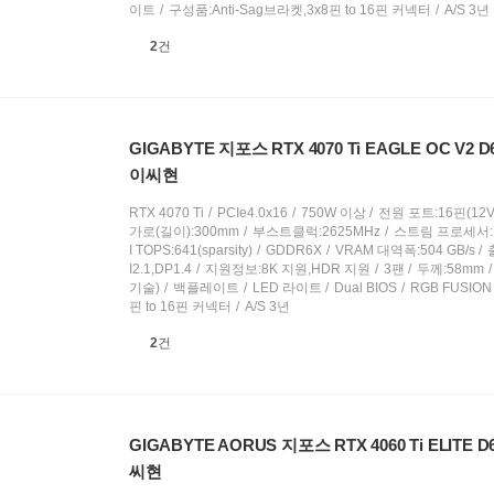
이트
구성품:Anti-Sag브라켓,3x8핀 to 16핀 커넥터
A/S 3년
상
2
건
품
의
견
GIGABYTE 지포스 RTX 4070 Ti EAGLE OC V2 D
이씨현
RTX 4070 Ti
PCIe4.0x16
750W 이상
전원 포트:16핀(12V
가로(길이):300mm
부스트클럭:2625MHz
스트림 프로세서:7
I TOPS:641(sparsity)
GDDR6X
VRAM 대역폭:504 GB/s
I2.1,DP1.4
지원정보:8K 지원,HDR 지원
3팬
두께:58mm
기술)
백플레이트
LED 라이트
Dual BIOS
RGB FUSION
핀 to 16핀 커넥터
A/S 3년
상
2
건
품
의
견
GIGABYTE AORUS 지포스 RTX 4060 Ti ELITE 
씨현