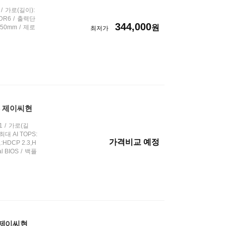
선
가로(길이):
택
DR6
출력단
344,000
원
50mm
제로
최저가
GB 제이씨현
1
가로(길
최대 AI TOPS:
가격비교 예정
HDCP 2.3,H
l BIOS
백플
B 제이씨현