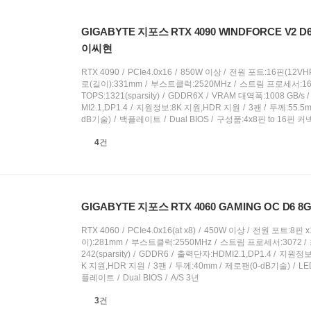
견
GIGABYTE 지포스 RTX 4090 WINDFORCE V2 D
이씨현
RTX 4090
PCIe4.0x16
850W 이상
전원 포트:16핀(12VHP
로(길이):331mm
부스트클럭:2520MHz
스트림 프로세서:16
TOPS:1321(sparsity)
GDDR6X
VRAM 대역폭:1008 GB/s
MI2.1,DP1.4
지원정보:8K 지원,HDR 지원
3팬
두께:55.5
dB기술)
백플레이트
Dual BIOS
구성품:4x8핀 to 16핀 
상
4
건
품
의
견
GIGABYTE 지포스 RTX 4060 GAMING OC D6 
RTX 4060
PCIe4.0x16(at x8)
450W 이상
전원 포트:8핀 x
이):281mm
부스트클럭:2550MHz
스트림 프로세서:3072
242(sparsity)
GDDR6
출력단자:HDMI2.1,DP1.4
지원정보:
K 지원,HDR 지원
3팬
두께:40mm
제로팬(0-dB기술)
L
플레이트
Dual BIOS
A/S 3년
상
3
건