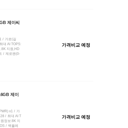
 8GB 제이씨
1
가로(길
최대 AI TOPS:
가격비교 예정
8K 지원,HD
트
제로팬(0-
 16GB 제이
WR) x1
가
28
최대 AI T
가격비교 예정
원정보:8K 지
IOS
백플레