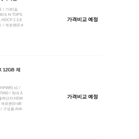
1
가로(길
최대 AI TOPS:
가격비교 예정
HDCP 2.3,8
트
제로팬(0-d
X 12GB 제
HPWR) x1
680
최대 A
가격비교 예정
출력단자:HDM
제로팬(0-dB
구성품:Anti-