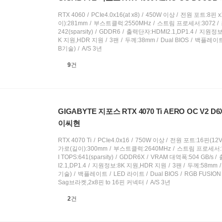
RTX 4060
PCIe4.0x16(at x8)
450W 이상
전원 포트:8핀 x
이):281mm
부스트클럭:2550MHz
스트림 프로세서:3072
242(sparsity)
GDDR6
출력단자:HDMI2.1,DP1.4
지원정보:
K 지원,HDR 지원
3팬
두께:38mm
Dual BIOS
백플레이
B기술)
A/S 3년
상
9
건
품
의
견
GIGABYTE 지포스 RTX 4070 Ti AERO OC V2 D6
이씨현
RTX 4070 Ti
PCIe4.0x16
750W 이상
전원 포트:16핀(12V
가로(길이):300mm
부스트클럭:2640MHz
스트림 프로세서:7
I TOPS:641(sparsity)
GDDR6X
VRAM 대역폭:504 GB/s
I2.1,DP1.4
지원정보:8K 지원,HDR 지원
3팬
두께:58mm
기술)
백플레이트
LED 라이트
Dual BIOS
RGB FUSION
Sag브라켓,2x8핀 to 16핀 커넥터
A/S 3년
상
2
건
품
의