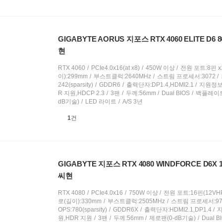
품
의
견
GIGABYTE AORUS 지포스 RTX 4060 ELITE D6
현
RTX 4060
PCIe4.0x16(at x8)
450W 이상
전원 포트:8핀 x
이):299mm
부스트클럭:2640MHz
스트림 프로세서:3072
242(sparsity)
GDDR6
출력단자:DP1.4,HDMI2.1
지원정보:
R 지원,HDCP 2.3
3팬
두께:56mm
Dual BIOS
백플레이
dB기술)
LED 라이트
A/S 3년
상
1
건
품
의
견
GIGABYTE 지포스 RTX 4080 WINDFORCE D6X
씨현
RTX 4080
PCIe4.0x16
750W 이상
전원 포트:16핀(12VHP
로(길이):330mm
부스트클럭:2505MHz
스트림 프로세서:97
OPS:780(sparsity)
GDDR6X
출력단자:HDMI2.1,DP1.4
지
원,HDR 지원
3팬
두께:56mm
제로팬(0-dB기술)
Dual B