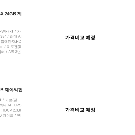
6X 24GB 제
WR) x1
가
384
최대 AI
가격비교 예정
출력단자:HD
mm
제로팬(0-
커넥터
A/S 3년
8GB 제이씨현
1
가로(길
최대 AI TOPS:
가격비교 예정
HDCP 2.3,8
ED 라이트
백