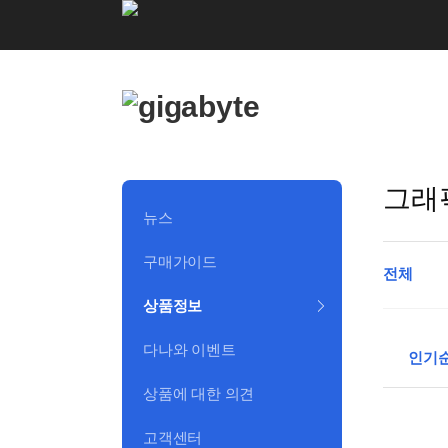
로
고
및
개
인
그래
화
뉴스
영
구매가이드
전체
역
상품정보
다나와 이벤트
상
인기
품
상품에 대한 의견
정
렬
선
고객센터