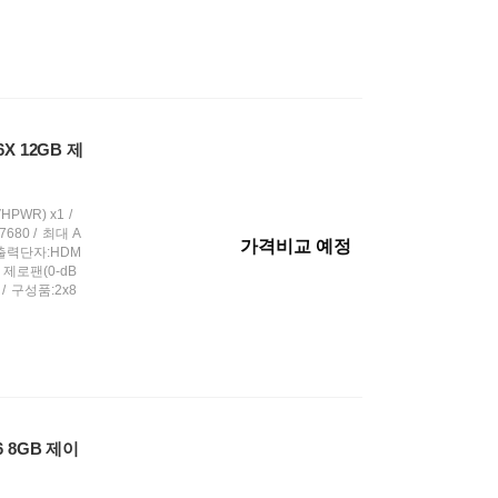
6X 12GB 제
HPWR) x1
680
최대 A
가격비교 예정
출력단자:HDM
제로팬(0-dB
구성품:2x8
D6 8GB 제이