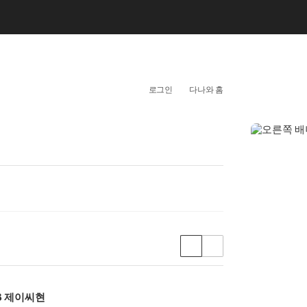
개
인
로그인
다나와 홈
화
영
역
상
품
보
기
유
GB 제이씨현
형