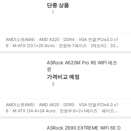
단종 상품
A3:4개
M.2 연결:PCIe4.0,NVMe,SATA
[후면단자]
HDMI
DP
USB3.x 20Gbps
USB3.x 10Gbps
USB 2.0
RJ-45
7
S/PDIF
오디오잭
USB A타입:5개
USB C타입:1개
[랜/
오디오]
유선랜 칩셋:Intel I226V, I219V
2.5Gbps
RJ-45:
2개
무선랜(Wi-Fi)
블루투스
오디오 칩셋:Realtek ALC89
7
7.1채널(8ch)
[내부I/O]
USB/팬 헤더:USB3.0 헤더,USB
상
AMD(소켓AM4)
AMD A320
DDR4
VGA 연결:PCIe3.0 x1
2.0 헤더,USB3.2 Type C 헤더,RGB 12V 4핀 헤더,ARGB 5V 3
6
M-ATX (23.1x20.6cm)
전원부:7페이즈
[메모리]
320
품
핀 헤더
시스템팬 4핀:2개
[특징]
SPS(DrMOS)
M.2 히
0MHz (PC4-25600)
2개
메모리 용량:최대 32GB
[확장슬
정
트싱크
UEFI
롯]
PCIe버전:PCIe3.0
PCIex16:1개
PCIex1:1개
[저장
보
ASRock A620M Pro RS WIFI 에즈
장치]
M.2:1개
SATA3:4개
M.2 연결:PCIe,NVMe,SATA
윈
[후면단자]
DVI
USB3.x 5Gbps
USB 2.0
RJ-45
오디
오잭
PS/2
[랜/오디오]
가격비교 예정
유선랜 칩셋:Realtek RTL8111GR
1Gbps
RJ-45:1개
오디오 칩셋:Realtek ALC887
7.1채널
3
(8ch)
[특징]
상
AMD(소켓AM5)
AMD A620
DDR5
VGA 연결:PCIe4.0 x1
6
M-ATX (24.4x24.4cm)
전원부:6+2+1페이즈
페이즈당
품
50A
Vcore출력합계:300A
[메모리]
6000MHz (PC5-48
정
000)
4개
메모리 용량:최대 128GB
XMP
EXPO
[확장
보
ASRock Z690 EXTREME WiFi 6E D
슬롯]
PCIe버전:PCIe4.0
PCIex16:1개
[저장장치]
M.2:3