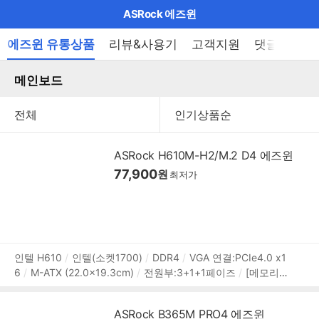
마
ASRock 에즈윈
이
브
메
에즈윈 유통상품
리뷰&사용기
고객지원
댓글이벤트
펼
뉴
랜
쳐
열
메인보드
드
보
기
기
로
그
메
ASRock H610M-H2/M.2 D4 에즈윈
인
77,900
원
최저가
메
뉴
상
인텔 H610
인텔(소켓1700)
DDR4
VGA 연결:PCIe4.0 x1
6
M-ATX (22.0x19.3cm)
전원부:3+1+1페이즈
[메모리]
품
3200MHz (PC4-25600)
2개
메모리 용량:최대 64GB
X
정
MP
[확장슬롯]
PCIe버전:PCIe4.0,PCIe3.0
PCIex16:1개
보
ASRock B365M PRO4 에즈윈
PCIex1:1개
[저장장치]
M.2:1개
SATA3:4개
M.2 연결: