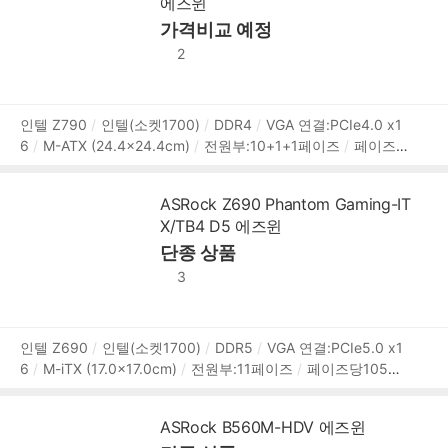
에즈윈
M.2 연결:PCIe4.0,PCIe,NVMe,SATA
[후면단자]
HDMI
D
P
D-SUB
USB3.x 5Gbps
가격비교 예정
USB 2.0
RJ-45
오디오잭
PS/2
[랜/오디오]
유선랜 칩셋:Intel I219V
1Gbps
RJ-4
2
5:1개
M.2 Key-E(모듈별매)
오디오 칩셋:Realtek ALC887/
897
7.1채널(8ch)
[내부I/O]
USB/팬 헤더:USB3.0 헤더,U
SB2.0 헤더
시스템팬 4핀:2개
I/O 헤더:TPM 헤더
[특징]
상
인텔 Z790
인텔(소켓1700)
DDR4
VGA 연결:PCIe4.0 x1
UEFI
6
M-ATX (24.4x24.4cm)
전원부:10+1+1페이즈
페이즈
품
당50A
Vcore출력합계:500A
[메모리]
5333MHz (PC4-4
정
2600)
4개
메모리 용량:최대 128GB
XMP
[확장슬롯]
보
ASRock Z690 Phantom Gaming-IT
PCIe버전:PCIe4.0,PCIe3.0
PCIex16:1개
PCIex16(at x4):
X/TB4 D5 에즈윈
1개
PCIex1:1개
CrossFire
[저장장치]
M.2:2개
SATA3:
4개
M.2 연결:PCIe4.0,NVMe,SATA
단종 상품
[후면단자]
HDMI
U
SB3.x 10Gbps
USB3.x 5Gbps
USB 2.0
RJ-45
오디오
3
잭
USB A타입:7개
USB C타입:1개
[랜/오디오]
유선랜
칩셋:Intel I219V
1Gbps
RJ-45:1개
M.2 Key-E(모듈별매)
오디오 칩셋:Realtek ALC897
7.1채널(8ch)
[내부I/O]
U
상
인텔 Z690
인텔(소켓1700)
DDR5
VGA 연결:PCIe5.0 x1
SB/팬 헤더:썬더볼트4 헤더,USB3.0 헤더,USB2.0 헤더,USB3.
6
M-iTX (17.0x17.0cm)
전원부:11페이즈
페이즈당105A
품
0 Type C 헤더,RGB 12V 4핀 헤더,ARGB 5V 3핀 헤더
시스
Vcore출력합계:1050A
[메모리]
6400MHz (PC5-51200)
정
템팬 4핀:4개
I/O 헤더:TPM 헤더
[특징]
DrMOS
전원부
2개
메모리 용량:최대 64GB
XMP3.0
옵테인
[확장슬
보
방열판
UEFI
ASRock B560M-HDV 에즈윈
롯]
PCIe버전:PCIe5.0,PCIe4.0,PCIe3.0,PCIe
PCIex16:1