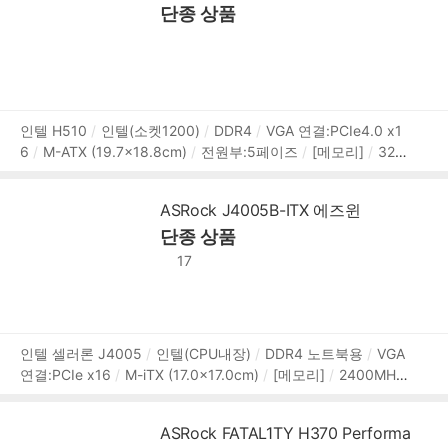
단종 상품
4개
M.2 연결:PCIe4.0,NVMe
[후면단자]
HDMI
DP
U
SB3.x 10Gbps
USB3.x 5Gbps
USB 2.0
RJ-45
오디오
잭
USB A타입:4개
USB C타입:1개
[랜/오디오]
유선랜
칩셋:Realtek RTL8111H
1Gbps
RJ-45:1개
M.2 Key-E(모
듈별매)
오디오 칩셋:Realtek ALC897
7.1채널(8ch)
[내부
I/O]
USB/팬 헤더:USB3.0 헤더,USB2.0 헤더,RGB 12V 4핀
상
인텔 H510
인텔(소켓1200)
DDR4
VGA 연결:PCIe4.0 x1
헤더,ARGB 5V 3핀 헤더
시스템팬 4핀:2개
[특징]
DrMOS
6
M-ATX (19.7x18.8cm)
전원부:5페이즈
[메모리]
320
품
전원부 방열판
UEFI
0MHz (PC4-25600)
2개
메모리 용량:최대 64GB
XMP
정
[확장슬롯]
PCIe버전:PCIe4.0,PCIe3.0
PCIex16:1개
PCI
보
ASRock J4005B-ITX 에즈윈
ex1:1개
[저장장치]
SATA3:4개
[후면단자]
HDMI
DVI
단종 상품
D-SUB
USB3.x 5Gbps
USB 2.0
RJ-45
오디오잭
P
S/2
[랜/오디오]
유선랜 칩셋:Realtek 8111H
1Gbps
RJ-
17
45:1개
오디오 칩셋:Realtek ALC887/897
7.1채널(8ch)
[내부I/O]
USB/팬 헤더:USB3.0 헤더,USB2.0 헤더
시스템
팬 4핀:1개
I/O 헤더:TPM 헤더
[특징]
UEFI
상
인텔 셀러론 J4005
인텔(CPU내장)
DDR4 노트북용
VGA
연결:PCIe x16
M-iTX (17.0x17.0cm)
[메모리]
2400MHz
품
(PC4-19200)
2개
메모리 용량:최대 8GB
PCIe버전:PCIe
정
PCIex16:1개
[저장장치]
SATA3:2개
[후면단자]
HDMI
보
ASRock FATAL1TY H370 Performa
D-SUB
USB3.x 5Gbps
USB 2.0
RJ-45
PS/2
시리얼