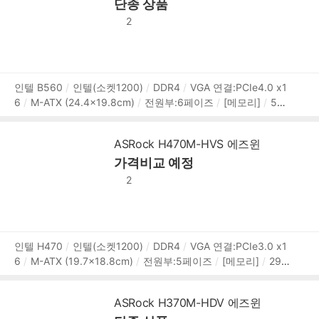
단종 상품
개
[저장장치]
M.2:2개
SATA3:3개
M.2 연결:PCIe4.0,P
CIe,NVMe,SATA
[후면단자]
HDMI
DP
Type-C
썬더볼
2
트4
RJ-45
S/PDIF
오디오잭
[랜/오디오]
유선랜 칩셋:
Killer E3100G
2.5Gbps
RJ-45:1개
무선랜(Wi-Fi)
블루
투스
M.2 Key-E(모듈별매)
오디오 칩셋:Realtek ALC1220
7.1채널(8ch)
[내부I/O]
USB/팬 헤더:USB3.0 헤더,USB2.
상
인텔 B560
인텔(소켓1200)
DDR4
VGA 연결:PCIe4.0 x1
0 헤더,USB3.2 Type C 헤더,RGB 12V 4핀 헤더,ARGB 5V 3핀
6
M-ATX (24.4x19.8cm)
전원부:6페이즈
[메모리]
500
품
헤더
시스템팬 4핀:1개
[특징]
DrMOS
M.2 히트싱크
U
0MHz (PC4-40000)
2개
메모리 용량:최대 64GB
XMP
정
EFI
옵테인
PCIe버전:PCIe4.0,PCIe3.0
PCIex16:1개
PCIex1:
보
ASRock H470M-HVS 에즈윈
2개
[저장장치]
M.2:2개
SATA3:4개
M.2 연결:PCIe,NV
가격비교 예정
Me,SATA
[후면단자]
HDMI
DVI
D-SUB
USB3.x 5Gbp
s
USB 2.0
RJ-45
오디오잭
PS/2
[랜/오디오]
유선랜
2
칩셋:Intel I219V
1Gbps
RJ-45:1개
오디오 칩셋:Realtek
ALC897
7.1채널(8ch)
[내부I/O]
USB/팬 헤더:USB3.0 헤
더,USB2.0 헤더
시스템팬 4핀:2개
I/O 헤더:TPM 헤더
[특
징]
UEFI
상
인텔 H470
인텔(소켓1200)
DDR4
VGA 연결:PCIe3.0 x1
6
M-ATX (19.7x18.8cm)
전원부:5페이즈
[메모리]
293
품
3MHz (PC4-23400)
2개
메모리 용량:최대 64GB
XMP
정
PCIe버전:PCIe3.0,PCIe
PCIex16:1개
PCIex1:1개
[저장
보
ASRock H370M-HDV 에즈윈
장치]
SATA3:4개
[후면단자]
HDMI
D-SUB
USB3.x 5