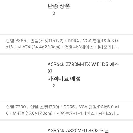
단종 상품
PCIe,NVMe
[후면단자]
HDMI
USB3.x 5Gbps
USB 2.0
RJ-45
오디오잭
PS/2
USB A타입:6개
[랜/오디오]
3
유선랜 칩셋:Realtek 8111H
1Gbps
RJ-45:1개
오디오 칩
셋:Realtek ALC897/887
[내부I/O]
USB/팬 헤더:USB3.0
헤더,USB2.0 헤더
시스템팬 4핀:1개
I/O 헤더:TPM 헤더,프
론트오디오AAFP 헤더,침입감지 헤더
상
인텔 B365
인텔(소켓1151v2)
DDR4
VGA 연결:PCIe3.0
x16
M-ATX (24.4x22.9cm)
전원부:8페이즈
[메모리]
2
품
666MHz (PC4-21300)
4개
메모리 용량:최대 64GB
XM
정
P
PCIe버전:PCIe3.0
PCIex16:2개
PCIex1:1개
CrossFir
보
ASRock Z790M-ITX WiFi D5 에즈
e X
[저장장치]
M.2:2개
SATA3:6개
M.2 연결:PCIe,NV
윈
Me,SATA
[후면단자]
HDMI
DVI
D-SUB
USB3.x 5Gbp
s
USB 2.0
RJ-45
가격비교 예정
오디오잭
PS/2
[랜/오디오]
유선랜
칩셋:Intel I219V
1Gbps
RJ-45:1개
M.2 Key-E(모듈별매)
2
오디오 칩셋:Realtek ALC892
7.1채널(8ch)
[특징]
M.2
히트싱크
UEFI
상
인텔 Z790
인텔(소켓1700)
DDR5
VGA 연결:PCIe5.0 x1
6
M-iTX (17.0x17.0cm)
전원부:7+1+1페이즈
페이즈당50
품
A
Vcore출력합계:350A
[메모리]
7000MHz (PC5-5600
정
0)
2개
메모리 용량:최대 64GB
XMP3.0
[확장슬롯]
P
보
ASRock A320M-DGS 에즈윈
CIe버전:PCIe5.0
PCIex16:1개
[저장장치]
M.2:2개
SAT