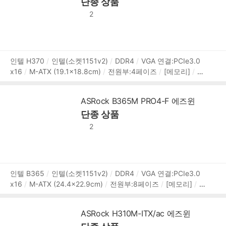
단종 상품
Gbps
USB 2.0
RJ-45
오디오잭
PS/2
[랜/오디오]
유
선랜 칩셋:Realtek RTL8111H
1Gbps
RJ-45:1개
오디오
2
칩셋:Realtek ALC897
7.1채널(8ch)
[특징]
UEFI
상
인텔 H370
인텔(소켓1151v2)
DDR4
VGA 연결:PCIe3.0
x16
M-ATX (19.1x18.8cm)
전원부:4페이즈
[메모리]
26
품
66MHz (PC4-21300)
2개
메모리 용량:최대 64GB
XMP
정
PCIe버전:PCIe3.0
PCIex16:1개
PCIex1:1개
[저장장치]
보
ASRock B365M PRO4-F 에즈윈
SATA3:4개
[후면단자]
HDMI
DVI
D-SUB
USB3.x 5
단종 상품
Gbps
USB 2.0
RJ-45
오디오잭
PS/2
[랜/오디오]
유
선랜 칩셋:Realtek RTL8111H
1Gbps
RJ-45:1개
오디오
2
칩셋:Realtek ALC887
7.1채널(8ch)
[특징]
UEFI
상
인텔 B365
인텔(소켓1151v2)
DDR4
VGA 연결:PCIe3.0
x16
M-ATX (24.4x22.9cm)
전원부:8페이즈
[메모리]
2
품
666MHz (PC4-21300)
4개
메모리 용량:최대 64GB
XM
정
P
옵테인
PCIe버전:PCIe3.0,PCIe
PCIex16:2개
PCIex
보
ASRock H310M-ITX/ac 에즈윈
1:1개
CrossFire X
[저장장치]
M.2:1개
SATA3:6개
M.2