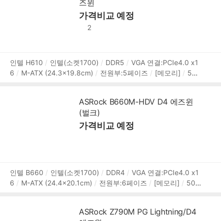
즈윈
개
M.2 연결:PCIe,NVMe,SATA
[후면단자]
HDMI
DP
D
VI
D-SUB
USB3.x 5Gbps
가격비교 예정
USB 2.0
RJ-45
오디오잭
PS/2
시리얼포트
USB A타입:4개
[랜/오디오]
유선랜 칩
2
셋:Realtek RTL8111H
1Gbps
RJ-45:1개
오디오 칩셋:Re
altek ALC897
7.1채널(8ch)
[내부I/O]
USB/팬 헤더:USB
3.0 헤더,USB2.0 헤더
시스템팬 4핀:1개
I/O 헤더:TPM 헤
상
인텔 H610
인텔(소켓1700)
DDR5
VGA 연결:PCIe4.0 x1
더
[특징]
UEFI
6
M-ATX (24.3x19.8cm)
전원부:5페이즈
[메모리]
560
품
0MHz (PC5-44800)
2개
메모리 용량:최대 96GB
XMP3.
정
0
[확장슬롯]
PCIe버전:PCIe4.0,PCIe3.0,PCIe
PCIex16:
보
ASRock B660M-HDV D4 에즈윈
1개
PCIex1:2개
PCI:1개
[저장장치]
M.2:1개
SATA3:4
(벌크)
개
M.2 연결:PCIe,NVMe,SATA
[후면단자]
HDMI
DP
D
VI
D-SUB
USB3.x 5Gbps
가격비교 예정
USB 2.0
RJ-45
오디오잭
PS/2
시리얼포트
USB A타입:4개
[랜/오디오]
유선랜 칩
셋:Realtek RTL8111H
1Gbps
RJ-45:1개
오디오 칩셋:Re
altek ALC897
7.1채널(8ch)
[내부I/O]
USB/팬 헤더:USB
3.0 헤더,USB2.0 헤더
시스템팬 4핀:1개
I/O 헤더:TPM 헤
상
인텔 B660
인텔(소켓1700)
DDR4
VGA 연결:PCIe4.0 x1
더
[특징]
UEFI
6
M-ATX (24.4x20.1cm)
전원부:6페이즈
[메모리]
506
품
6MHz (PC4-40500)
2개
메모리 용량:최대 64GB
XMP
정
옵테인
[확장슬롯]
PCIe버전:PCIe4.0,PCIe3.0,PCIe
PCI
보
ASRock Z790M PG Lightning/D4
ex16:1개
PCIex1:2개
[저장장치]
M.2:2개
SATA3:4개