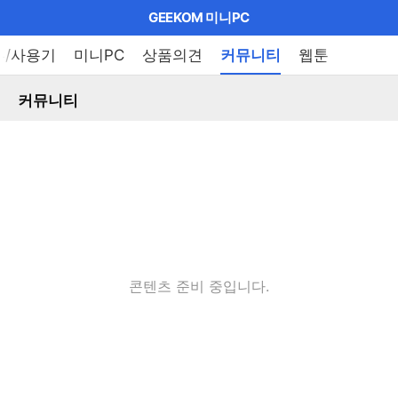
마
GEEKOM 미니PC
이
브
메
뷰/사용기
미니PC
상품의견
커뮤니티
웹툰
펼
뉴
랜
쳐
열
커뮤니티
드
보
기
기
로
그
메
인
메
뉴
콘텐츠 준비 중입니다.