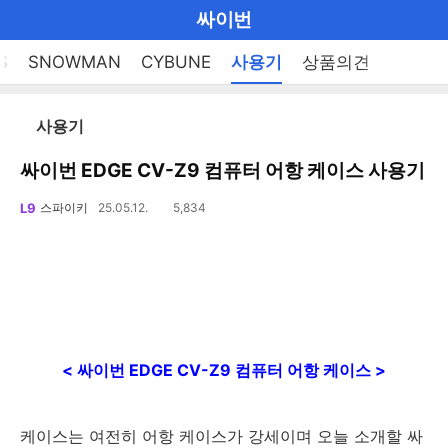
마
싸이번
이
브
메
S
SNOWMAN
CYBUNE
사용기
상품의견
펼
뉴
랜
쳐
열
드
보
기
리
사용기
기
로
스
트
싸이번 EDGE CV-Z9 컴퓨터 어항 케이스 사용기
그
로
공
메
이
L9
스파이키
25.05.12.
5,834
조
유
회
동
인
수
하
기
메
뉴
< 싸이번 EDGE CV-Z9 컴퓨터 어항 케이스 >
케이스는 여전히 어항 케이스가 강세이며 오늘 소개할 싸