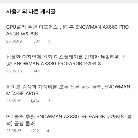
사용기
의 다른 게시글
CPU쿨러 추천 퍼포먼스 남다른 SNOWMAN AX660 PRO
ARGB 뚜까리6
댓
26.06.09.
조
1,331
3
글
회
수
수
심플한 디자인에 원형 디스플레이를 탑재한 듀얼타워 공
랭! SNOWMAN AX880 PRO-ARGB 뚜까리8
댓
26.05.30.
조
1,481
3
글
회
수
수
화이트 감성과 가성비를 모두 잡은 공랭 쿨러, SNOWMAN
MT4-SE ARGB
댓
26.05.29.
조
1,474
3
글
회
수
수
PC 쿨러 추천 SNOWMAN AX880 PRO-ARGB 뚜까리8 (블
랙) 공랭 쿨러
댓
26.05.27.
조
1,712
4
글
회
수