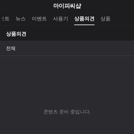
마
마이피씨샵
이
브
메
이벤트
뉴스
이벤트
사용기
상품의견
상품
펼
뉴
랜
쳐
열
상품의견
드
보
기
기
로
그
메
인
메
뉴
콘텐츠 준비 중입니다.