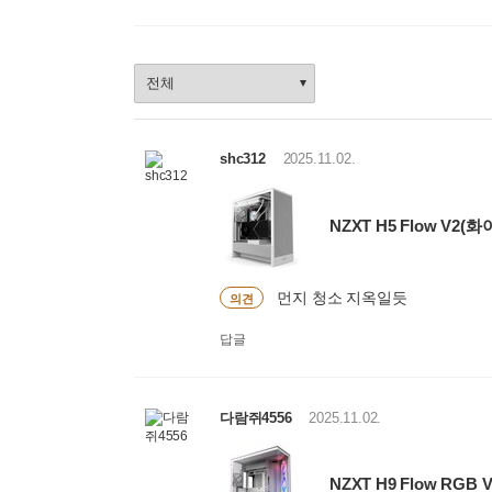
상
품
정
렬
선
shc312
2025.11.02.
택
NZXT H5 Flow V2(화
먼지 청소 지옥일듯
의견
답글
다람쥐4556
2025.11.02.
NZXT H9 Flow RGB