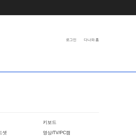
개
인
로그인
다나와 홈
화
영
역
키보드
드셋
영상/TV/PC캠