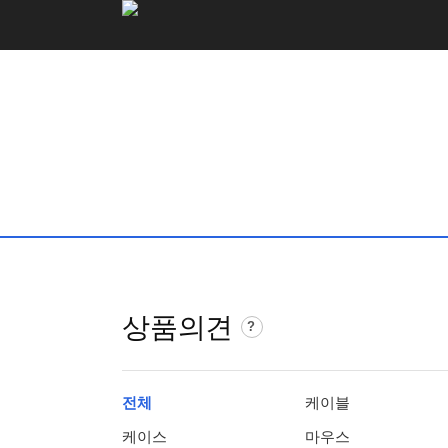
로
고
및
개
인
화
영
역
상품의견
상
?
품
의
견
전체
케이블
가
이
케이스
마우스
드