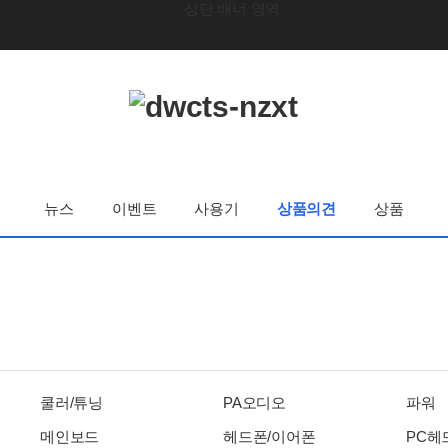
뉴스
이벤트
사용기
상품의견
상품
쿨러/튜닝
PA오디오
파워
메인보드
헤드폰/이어폰
PC헤