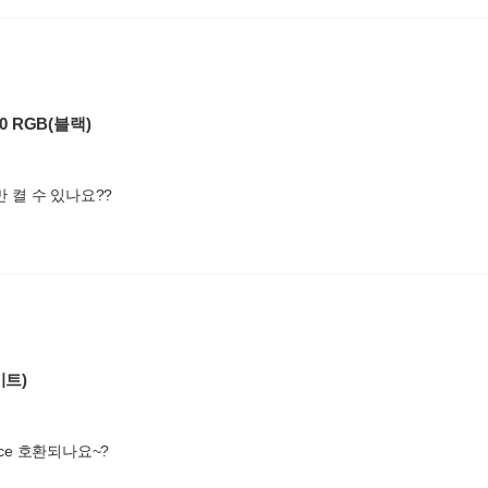
240 RGB(블랙)
만 켤 수 있나요??
이트)
h ice 호환되나요~?