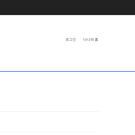
개
인
로그인
다나와 홈
화
영
역