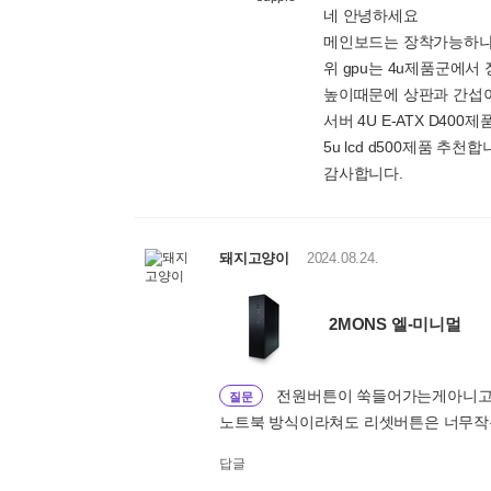
네 안녕하세요
메인보드는 장착가능하
위 gpu는 4u제품군에서
높이때문에 상판과 간섭이
서버 4U E-ATX D400
5u lcd d500제품 추천합
감사합니다.
돼지고양이
2024.08.24.
2MONS 엘-미니멀
전원버튼이 쑥들어가는게아니고
질문
노트북 방식이라쳐도 리셋버튼은 너무작
답글