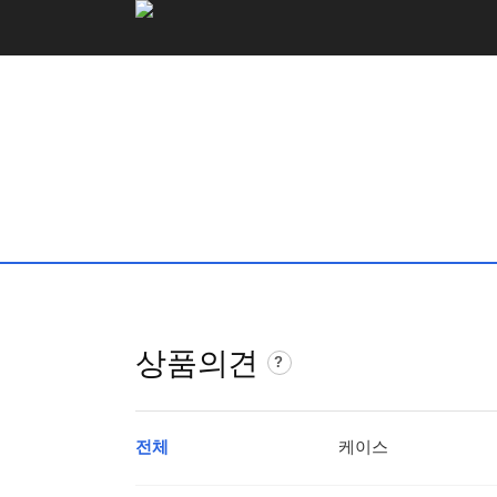
로
고
및
개
인
화
영
역
상품의견
상
?
품
의
견
전체
케이스
가
이
드