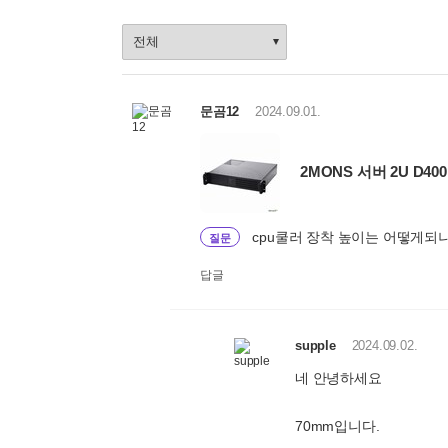
상
품
정
렬
선
문곰12
2024.09.01.
택
2MONS 서버 2U D40
cpu쿨러 장착 높이는 어떻게되
질문
답글
supple
2024.09.02.
네 안녕하세요
70mm입니다.