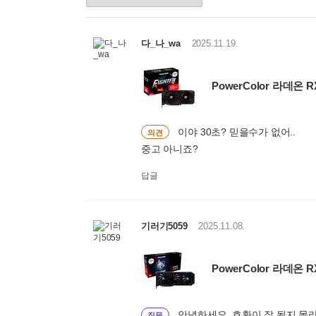
품
정
렬
선
다_나_wa
2025.11.19.
택
PowerColor 라데온 R
이야 30초? 믿을수가 없어..
의견
중고 아니죠?
답글
기러기5059
2025.11.08.
PowerColor 라데온 R
안녕하세요, 호환이 잘 될지 몰
질문