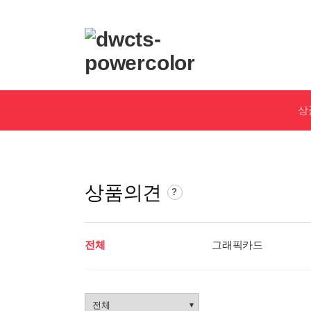
로
고
및
개
인
상
화
영
역
상품의견
상
?
품
의
견
전체
그래픽카드
가
이
드
상