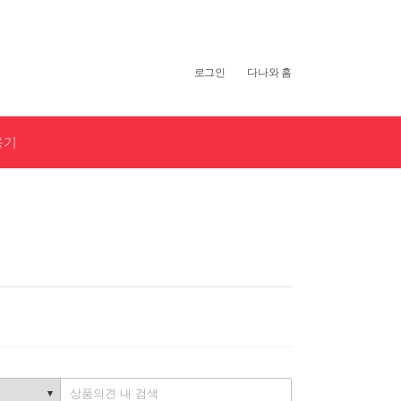
개
인
로그인
다나와 홈
화
영
역
용기