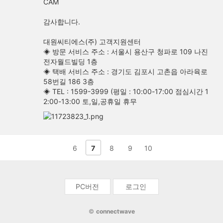
CAM
감사합니다.
대원씨티에스(주) 고객지원센터
◈ 방문 서비스 주소 : 서울시 용산구 청파로 109 나진
전자월드빌딩 1층
◈ 택배 서비스 주소 : 경기도 김포시 고촌읍 아라육로
58번길 186 3층
◈ TEL : 1599-3999 (평일 : 10:00-17:00 점심시간 1
2:00-13:00 토,일,공휴일 휴무
확
대
보
기
이
다
6
7
8
9
10
전
음
페
페
PC버전
로그인
이
이
지
지
©
connectwave