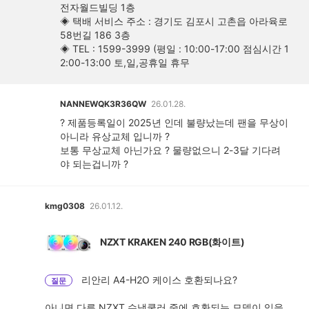
전자월드빌딩 1층
◈ 택배 서비스 주소 : 경기도 김포시 고촌읍 아라육로
58번길 186 3층
◈ TEL : 1599-3999 (평일 : 10:00-17:00 점심시간 1
2:00-13:00 토,일,공휴일 휴무
NANNEWQK3R36QW
26.01.28.
? 제품등록일이 2025년 인데 불량났는데 팬을 무상이
아니라 유상교체 입니까 ?
보통 무상교체 아닌가요 ? 물량없으니 2-3달 기다려
야 되는겁니까 ?
kmg0308
26.01.12.
NZXT KRAKEN 240 RGB(화이트)
리안리 A4-H2O 케이스 호환되나요?
질문
아니면 다른 NZXT 수냉쿨러 중에 호환되는 모델이 있을