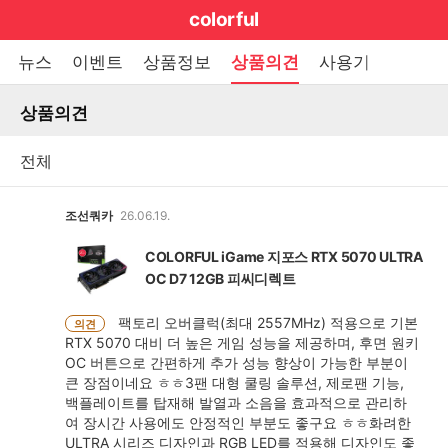
마
colorful
이
브
메
뉴스
이벤트
상품정보
상품의견
사용기
펼
뉴
랜
쳐
열
상품의견
드
보
기
기
로
그
메
조선쿼카
26.06.19.
인
COLORFUL iGame 지포스 RTX 5070 ULTRA
메
OC D7 12GB 피씨디렉트
뉴
팩토리 오버클럭(최대 2557MHz) 적용으로 기본
의견
RTX 5070 대비 더 높은 게임 성능을 제공하며, 후면 원키
OC 버튼으로 간편하게 추가 성능 향상이 가능한 부분이
큰 장점이네요 ㅎㅎ3팬 대형 쿨링 솔루션, 제로팬 기능,
백플레이트를 탑재해 발열과 소음을 효과적으로 관리하
여 장시간 사용에도 안정적인 부분도 좋구요 ㅎㅎ화려한
ULTRA 시리즈 디자인과 RGB LED를 적용해 디자인도 좋