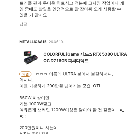
트리플 팬과 두터운 히트싱크 덕분에 고사양 작업이나 게
임 중에도 발열을 안정적으로 잘 잡아줘 오래 사용할 수
있을 거 같네요
답글
METALLICA815
26.06.19.
COLORFUL iGame 지포스 RTX 5080 ULTRA
OC D7 16GB 피씨디렉트
ㅎㅎㅎ 이름에 ULTRA 붙어서 불길하더니,
의견
역시나...
이젠 가뿐하게 200만원 넘어가는 군요. OTL
850W 이상이면...
기본 1000W깔고,
여유롭게 쓰려면 1200W이상은 달아야 할 것 같은데...=_
=;;;
200만원이나 하는데
A/S는 꼴랑 3년...ㅠㅠ