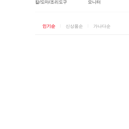
칼/도마/조리도구
모니터
상
인기순
신상품순
가나다순
품
정
렬
선
택