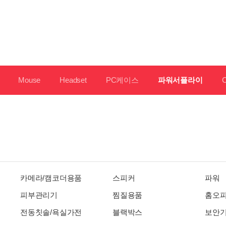
Mouse
Headset
PC케이스
파워서플라이
카메라/캠코더용품
스피커
파워
피부관리기
찜질용품
홈오
전동칫솔/욕실가전
블랙박스
보안