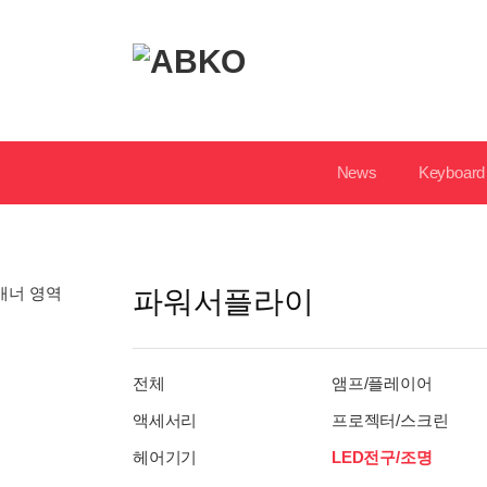
로
고
및
개
인
News
Keyboard
화
영
역
파워서플라이
전체
앰프/플레이어
액세서리
프로젝터/스크린
헤어기기
LED전구/조명