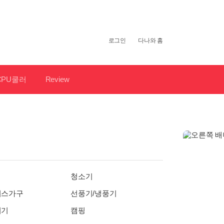
개
인
로그인
다나와 홈
화
영
역
CPU쿨러
Review
청소기
피스가구
선풍기/냉풍기
기기
캠핑