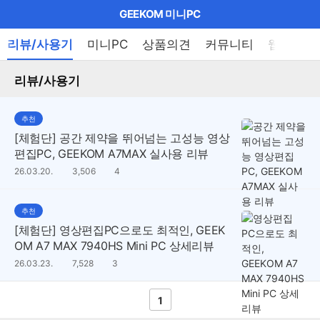
마
GEEKOM 미니PC
이
브
메
리뷰/사용기
미니PC
상품의견
커뮤니티
웹툰
펼
뉴
랜
쳐
열
리뷰/사용기
드
보
기
기
로
추천
그
[체험단] 공간 제약을 뛰어넘는 고성능 영상
메
편집PC, GEEKOM A7MAX 실사용 리뷰
인
댓
26.03.20.
조
3,506
4
글
회
수
수
메
추천
뉴
[체험단] 영상편집PC으로도 최적인, GEEK
OM A7 MAX 7940HS Mini PC 상세리뷰
댓
26.03.23.
조
7,528
3
글
회
수
수
1