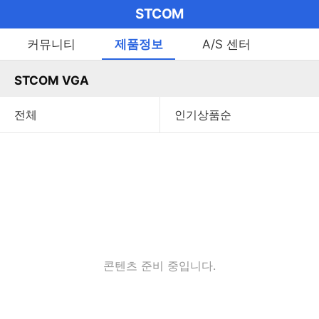
마
STCOM
이
브
메
커뮤니티
제품정보
A/S 센터
펼
뉴
랜
쳐
열
STCOM VGA
드
보
기
기
로
그
메
인
메
뉴
콘텐츠 준비 중입니다.