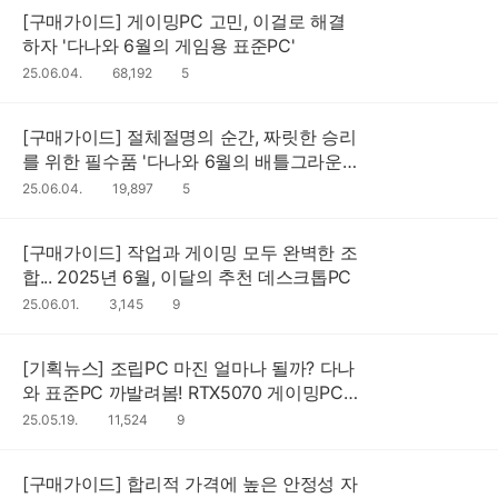
[구매가이드] 게이밍PC 고민, 이걸로 해결
하자 '다나와 6월의 게임용 표준PC'
댓
25.06.04.
조
68,192
5
글
회
수
수
[구매가이드] 절체절명의 순간, 짜릿한 승리
를 위한 필수품 '다나와 6월의 배틀그라운
드용 표준PC'
댓
25.06.04.
조
19,897
5
글
회
수
수
[구매가이드] 작업과 게이밍 모두 완벽한 조
합... 2025년 6월, 이달의 추천 데스크톱PC
댓
25.06.01.
조
3,145
9
글
회
수
수
[기획뉴스] 조립PC 마진 얼마나 될까? 다나
와 표준PC 까발려봄! RTX5070 게이밍PC
공임비는?
댓
25.05.19.
조
11,524
9
글
회
수
수
[구매가이드] 합리적 가격에 높은 안정성 자