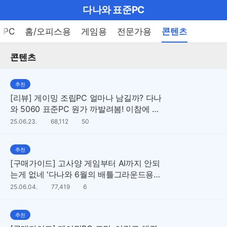
마
다나와 표준PC
이
브
메
준PC
홈/오피스용
게임용
전문가용
콘텐츠
펼
뉴
랜
쳐
열
콘텐츠
드
보
기
기
로
추천
그
[리뷰] 게이밍 조립PC 얼마나 남길까? 다나
메
와 5060 표준PC 원가 까발려봄! 이참에 나
도 해봐?
인
댓
25.06.23.
조
68,112
50
글
회
수
수
메
추천
뉴
[구매가이드] 고사양 게임부터 AI까지 안되
는게 없네 '다나와 6월의 배틀그라운드용
표준PC'
댓
25.06.04.
조
77,419
6
글
회
수
수
추천