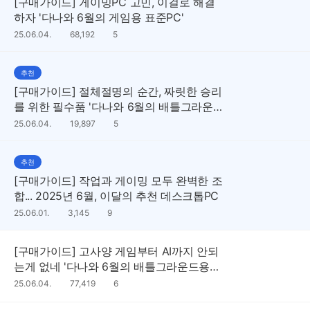
[구매가이드] 게이밍PC 고민, 이걸로 해결
하자 '다나와 6월의 게임용 표준PC'
댓
25.06.04.
조
68,192
5
글
회
수
수
추천
[구매가이드] 절체절명의 순간, 짜릿한 승리
를 위한 필수품 '다나와 6월의 배틀그라운
드용 표준PC'
댓
25.06.04.
조
19,897
5
글
회
수
수
추천
[구매가이드] 작업과 게이밍 모두 완벽한 조
합... 2025년 6월, 이달의 추천 데스크톱PC
댓
25.06.01.
조
3,145
9
글
회
수
수
[구매가이드] 고사양 게임부터 AI까지 안되
는게 없네 '다나와 6월의 배틀그라운드용
표준PC'
댓
25.06.04.
조
77,419
6
글
회
수
수