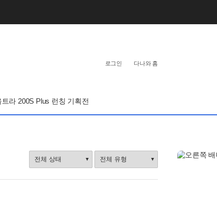
개
인
로그인
다나와 홈
화
영
역
라 200S Plus 런칭 기획전