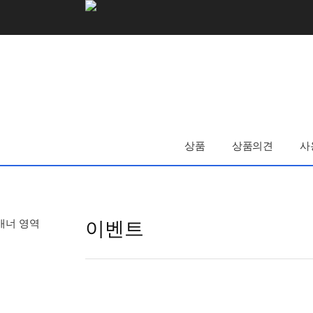
로
고
및
개
인
상품
상품의견
사
화
영
역
이벤트