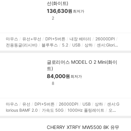
선(화이트)
136,630
원
최저가
2
상
마우스
유선+무선
DPI+5버튼
내장 배터리
26000DPI
전용동글(리시버)
블루투스
5.2
USB
상하
센서:Gloriou
품
s BAMF 2.0
가속도 50G
1000Hz 폴링레이트
오른손
타
정
공
RGB라이트
Glorious 스위치
소프트웨어 지원
내장 메
보
글로리어스 MODEL O 2 Mini(화이
모리
매크로
120mm
62mm
36mm
57g
2m
2년 보
트)
증
84,000
원
최저가
8
상
마우스
유선
DPI+5버튼
26000DPI
USB
상하
센서:G
lorious BAMF 2.0
가속도 50G
1000Hz 폴링레이트
오른
품
손
타공
RGB라이트
Glorious 스위치
소프트웨어 지원
정
내장 메모리
매크로
120mm
62mm
36mm
49g
2년
보
CHERRY XTRFY MW5500 8K 유무
보증