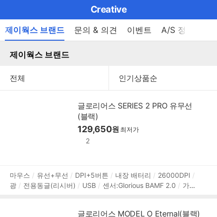
마
Creative
이
브
메
제이웍스 브랜드
문의 & 의견
이벤트
A/S 정보
펼
뉴
랜
쳐
열
제이웍스 브랜드
드
보
기
기
로
그
메
글로리어스 SERIES 2 PRO 유무선
인
(블랙)
129,650
원
메
최저가
2
뉴
상
마우스
유선+무선
DPI+5버튼
내장 배터리
26000DPI
광
전용동글(리시버)
USB
센서:Glorious BAMF 2.0
가속
품
도 50G
8000Hz 폴링레이트
오른손
전원스위치
내장 메
정
모리
119mm
62mm
38mm
57g
2년 보증
보
글로리어스 MODEL O Eternal(블랙)