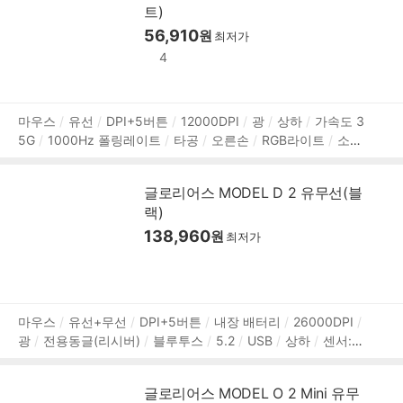
트)
56,910
원
최저가
4
상
마우스
유선
DPI+5버튼
12000DPI
광
상하
가속도 3
5G
1000Hz 폴링레이트
타공
오른손
RGB라이트
소프
품
트웨어 지원
매크로
내장 메모리
128mm
67mm
38m
정
m
55g
2m
2년 보증
보
글로리어스 MODEL D 2 유무선(블
랙)
138,960
원
최저가
상
마우스
유선+무선
DPI+5버튼
내장 배터리
26000DPI
광
전용동글(리시버)
블루투스
5.2
USB
상하
센서:Gl
품
orious BAMF 2.0
가속도 50G
1000Hz 폴링레이트
타공
정
오른손
RGB라이트
무광코팅
소프트웨어 지원
내장 메
보
글로리어스 MODEL O 2 Mini 유무
모리
127mm
67mm
43mm
66g
2년 보증