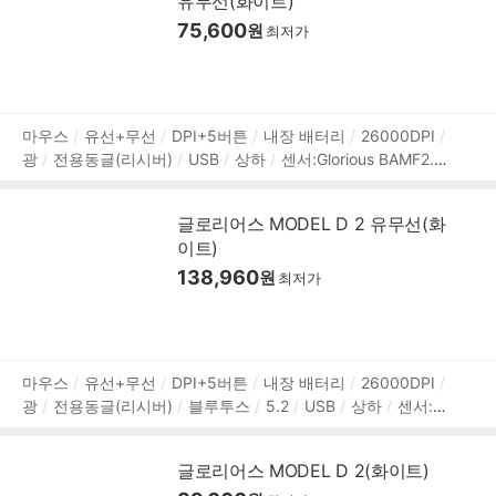
유무선(화이트)
75,600
원
최저가
상
마우스
유선+무선
DPI+5버튼
내장 배터리
26000DPI
광
전용동글(리시버)
USB
상하
센서:Glorious BAMF2.0
품
8000Hz 폴링레이트
오른손
Glorious 스위치
무광코팅
정
소프트웨어 지원
내장 메모리
127mm
67mm
42mm
보
글로리어스 MODEL D 2 유무선(화
62g
2년 보증
이트)
138,960
원
최저가
상
마우스
유선+무선
DPI+5버튼
내장 배터리
26000DPI
광
전용동글(리시버)
블루투스
5.2
USB
상하
센서:Gl
품
orious BAMF 2.0
가속도 50G
1000Hz 폴링레이트
타공
정
오른손
RGB라이트
무광코팅
내장 메모리
소프트웨어
보
글로리어스 MODEL D 2(화이트)
지원
127mm
67mm
43mm
66g
2년 보증