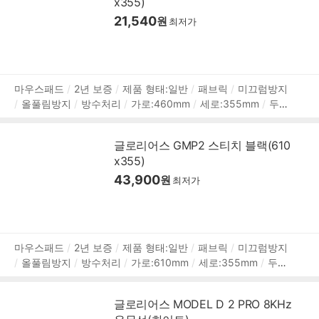
x355)
2m
2년 보증
21,540
원
최저가
상
마우스패드
2년 보증
제품 형태:일반
패브릭
미끄럼방지
올풀림방지
방수처리
가로:460mm
세로:355mm
두
품
께:3mm
정
보
글로리어스 GMP2 스티치 블랙(610
x355)
43,900
원
최저가
상
마우스패드
2년 보증
제품 형태:일반
패브릭
미끄럼방지
올풀림방지
방수처리
가로:610mm
세로:355mm
두께:
품
3mm
정
보
글로리어스 MODEL D 2 PRO 8KHz