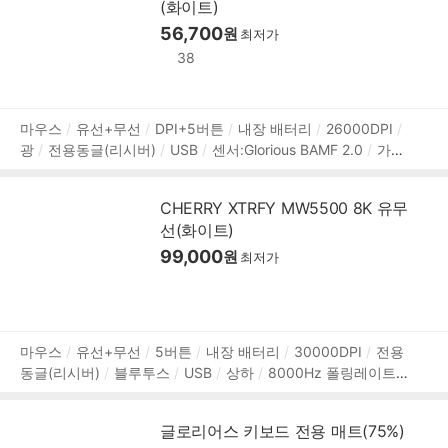
(화이트)
56,700
원
최저가
38
상
마우스
유선+무선
DPI+5버튼
내장 배터리
26000DPI
광
전용동글(리시버)
USB
센서:Glorious BAMF 2.0
가속
품
도 50G
8000Hz 폴링레이트
오른손
전원스위치
내장 메
정
모리
119mm
62mm
38mm
57g
2년 보증
보
CHERRY XTRFY MW5500 8K 유무
선(화이트)
99,000
원
최저가
상
마우스
유선+무선
5버튼
내장 배터리
30000DPI
전용
동글(리시버)
블루투스
USB
상하
8000Hz 폴링레이트
품
오른손
HUANO 스위치
멀티페어링
소프트웨어 지원
1
정
19mm
61mm
38mm
62g
2년 보증
보
글로리어스 키보드 전용 매트(75%)