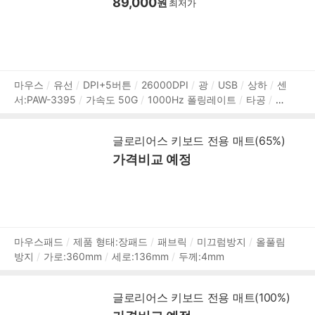
89,000
원
최저가
상
마우스
유선
DPI+5버튼
26000DPI
광
USB
상하
센
서:PAW-3395
가속도 50G
1000Hz 폴링레이트
타공
오
품
른손
RGB라이트
무광코팅
내장 메모리
소프트웨어 지원
정
매크로
127mm
67mm
43mm
58g
2년 보증
보
글로리어스 키보드 전용 매트(65%)
가격비교 예정
상
마우스패드
제품 형태:장패드
패브릭
미끄럼방지
올풀림
방지
가로:360mm
세로:136mm
두께:4mm
품
정
보
글로리어스 키보드 전용 매트(100%)