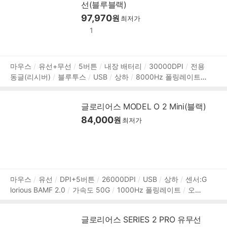
선(블루블랙)
97,970
원
최저가
1
상
마우스
유선+무선
5버튼
내장 배터리
30000DPI
전용
동글(리시버)
블루투스
USB
상하
8000Hz 폴링레이트
품
오른손
HUANO 스위치
멀티페어링
소프트웨어 지원
1
정
19mm
61mm
38mm
62g
2년 보증
보
글로리어스 MODEL O 2 Mini(블랙)
84,000
원
최저가
상
마우스
유선
DPI+5버튼
26000DPI
USB
상하
센서:G
lorious BAMF 2.0
가속도 50G
1000Hz 폴링레이트
오른
품
손
타공
RGB라이트
Glorious 스위치
소프트웨어 지원
정
내장 메모리
매크로
120mm
62mm
36mm
49g
2년
보
글로리어스 SERIES 2 PRO 유무선
보증