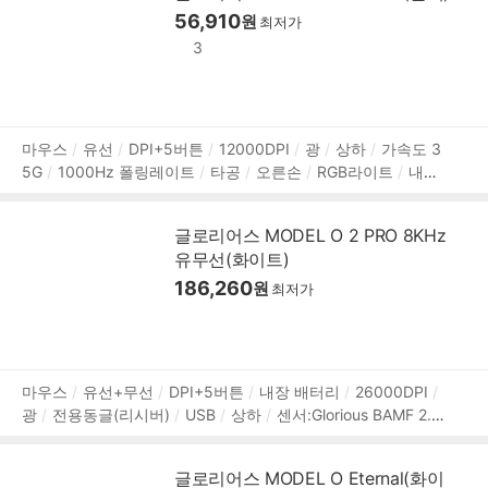
56,910
원
최저가
3
상
마우스
유선
DPI+5버튼
12000DPI
광
상하
가속도 3
5G
1000Hz 폴링레이트
타공
오른손
RGB라이트
내장
품
메모리
소프트웨어 지원
매크로
128mm
67mm
38mm
정
55g
2m
2년 보증
보
글로리어스 MODEL O 2 PRO 8KHz
유무선(화이트)
186,260
원
최저가
상
마우스
유선+무선
DPI+5버튼
내장 배터리
26000DPI
광
전용동글(리시버)
USB
상하
센서:Glorious BAMF 2.0
품
가속도 50G
8000Hz 폴링레이트
오른손
좌우대칭
Glo
정
rious Optical 100M
내장 메모리
128mm
67mm
38mm
보
글로리어스 MODEL O Eternal(화이
57g
2년 보증