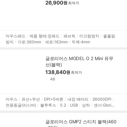
26,900
원
최저가
상
마우스패드
제품 형태:장패드
패브릭
미끄럼방지
올풀림
방지
가로:360mm
세로:162mm
두께:4mm
품
정
보
글로리어스 MODEL O 2 Mini 유무
선(블랙)
138,840
원
최저가
46
상
마우스
유선+무선
DPI+5버튼
내장 배터리
26000DPI
전용동글(리시버)
블루투스
5.2
USB
상하
센서:Gloriou
품
s BAMF 2.0
가속도 50G
1000Hz 폴링레이트
오른손
좌
정
우대칭
타공
RGB라이트
Glorious 스위치
소프트웨어 지
보
글로리어스 GMP2 스티치 블랙(460
원
내장 메모리
매크로
120mm
62mm
36mm
57g