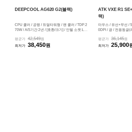
DEEPCOOL AG620 G2(블랙)
ATK VXE R1 
랙)
CPU 쿨러 / 공랭 / 듀얼타워형 / 팬 쿨러 / TDP:2
마우스 / 유선+무선 / 5
70W / A/S기간:2년 / [호환/크기] / 인텔 소켓:LG
0DPI / 광 / 전용동글(리
A1851,LGA1700 / AMD 소켓:AM4,AM5 / 가로:
SB / 상하 / 센서:PAW-
42,549
36,145
평균가
원
평균가
원
129mm / 세로:136mm / 높이:159mm / 무게:1.0
레이트 / 오른손 / 전원
38,450
25,900
3kg / [쿨링팬] / 팬 크기:120mm / 팬 개수:2개 / 2
원
멀티페어링 / 소프트웨어 
최저가
최저가
5T / 4핀 / 베어링:Hydro(유체...
mm / 64.0mm / 37.8mm