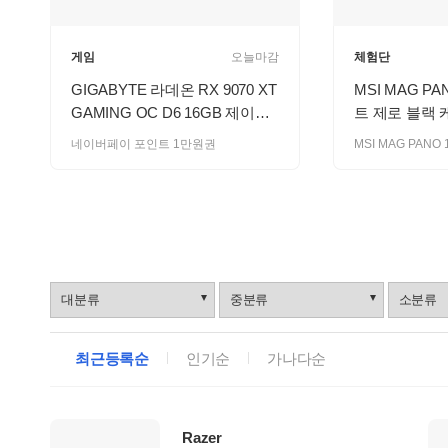
게임
오늘마감
체험단
GIGABYTE 라데온 RX 9070 XT
MSI MAG PA
GAMING OC D6 16GB 제이씨
트 제로 블랙
현 룰렛!
네이버페이 포인트 1만원권
브
랜
드
로
최근등록순
인기순
가나다순
그
업
체
리
Razer
스