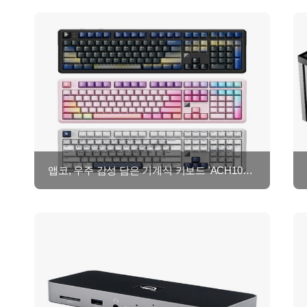
앱코, 우주 감성 담은 기계식 키보드 'ACH108' 출시…네이버 브랜드데이 기획전 진행