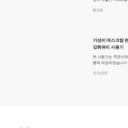
리려 합니다. 바로 PCC
똘망똘
CL FULL ARGB 
가성비 데스크탑 본
강화유리 사용기
본 사용기는 주관사
통해 작성하였습니다 그동안 에디(EDDY)는
다양한 가성비 데스
천국의PC
니다. 이번에 출시한 