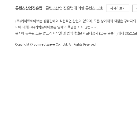
콘텐츠산업진흥법
콘텐츠산업 진흥법에 의한 콘텐츠 보호
자세히보기
(주)커넥트웨이브는 상품판매와 직접적인 관련이 없으며, 모든 상거래의 책임은 구매자와
이에 대해 (주)커넥트웨이브는 일체의 책임을 지지 않습니다.
본사에 등록된 모든 광고와 저작권 및 법적책임은 자료제공사 (또는 글쓴이)에게 있으므로
Copyright ＠
connectwave
Co., Ltd. All Rights Reserved.
KOLSA 한국온라인 쇼핑협회