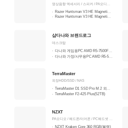
트
영상음향 액세서리 / 스피커 / PA오디오 / 헤드폰/이어폰 / PC헤드셋 / 노트북 / 노트북 주변기기 / 그래픽카드 / 케이스 / 키보드 / 마우스 / 컨트롤러 / 영상/TV/PC캠 / 게임주변기기 / 가방 / 의자
Razer Huntsman V3 HE Magnetic Mini 6..
Razer Huntsman V3 HE Magnetic TKL
샵다나와 브랜드로그
데스크탑
다나와 게임용PC AMD R5-7500F RTX3050..
다나와 가정/사무용PC AMD R5-5500GT ..
TerraMaster
외장HDD/SSD / NAS
TerraMaster D1 SSD Pro M.2 외장케이..
TerraMaster F2-425 Plus(52TB)
NZXT
PA오디오 / 헤드폰/이어폰 / PC헤드셋 / 메인보드 / 케이스 / 파워 / 키보드 / 마우스 / 쿨러/튜닝 / 케이블 / 영상/TV/PC캠
NZXT Kraken Core 360 RGB(블랙)