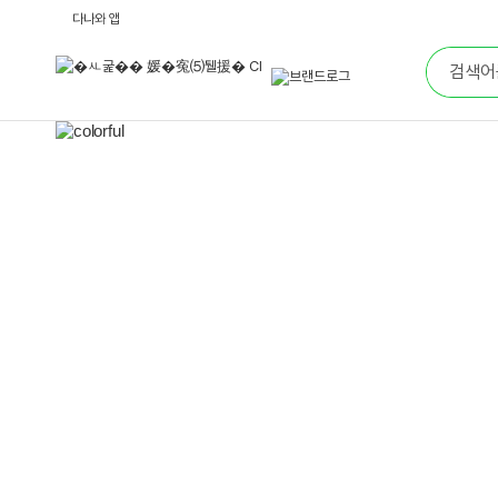
다
다나와 앱
나
통
와
합
브
검
랜
색
드
로
메
그
인
배
너
영
역
이
전
배
너
보
기