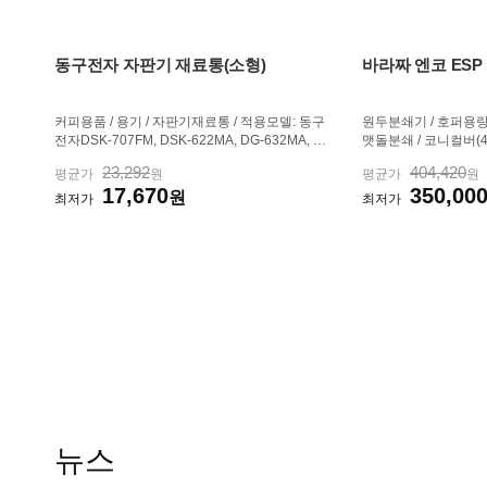
동구전자 자판기 재료통(소형)
바라짜 엔코 ESP
커피용품 / 용기 / 자판기재료통 / 적용모델: 동구
원두분쇄기 / 호퍼용량:2
전자DSK-707FM, DSK-622MA, DG-632MA, D
맷돌분쇄 / 코니컬버(40
G-632MB, DG-109F3M, DG-108F2M, DG-108
계:40단계 / 분쇄범
23,292
404,420
평균가
원
평균가
원
F3M, DG-108FK, DG-808F3M, DG-808FK
에스프레소 / 서랍 / D
17,670
350,00
원
2.2g / 크기(가로x세로
최저가
최저가
뉴스