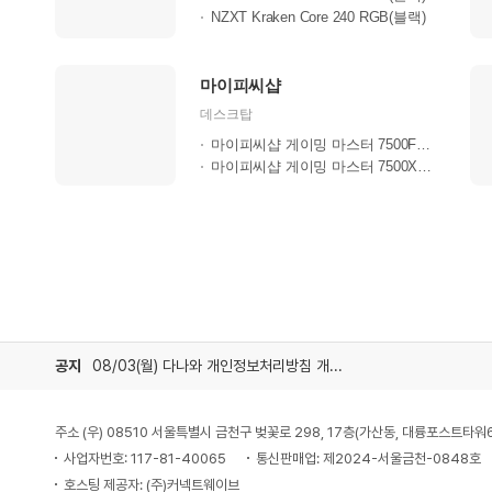
NZXT Kraken Core 240 RGB(블랙)
마이피씨샵
데스크탑
마이피씨샵 게이밍 마스터 7500F RTX50..
마이피씨샵 게이밍 마스터 7500X3D RTX..
공지
08/03(월) 다나와 개인정보처리방침 개정 안내
주소 (우) 08510 서울특별시 금천구 벚꽃로 298, 17층(가산동, 대륭포스트타워
사업자번호: 117-81-40065
통신판매업: 제2024-서울금천-0848호
호스팅 제공자: (주)커넥트웨이브