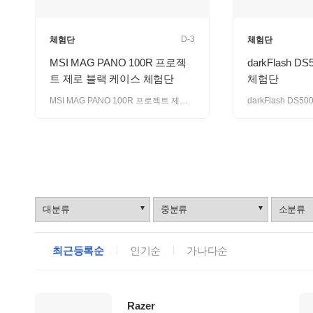
D-3
체험단
체험단
MSI MAG PANO 100R 프로젝
darkFlash D
트 제로 블랙 케이스 체험단
체험단
MSI MAG PANO 100R 프로젝트 제로(블랙)
브
랜
드
로
최근등록순
인기순
가나다순
그
업
체
리
Razer
스