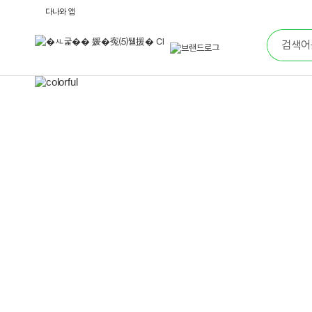
다
다나와 앱
나
통
와
합
브
검
랜
색
드
로
메
그
인
배
너
영
역
이
전
배
너
보
기