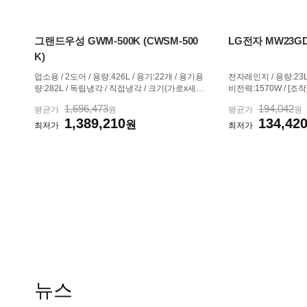
그랜드우성 GWM-500K (CWSM-500
LG전자 MW23G
K)
업소용 / 2도어 / 용량:426L / 용기:22개 / 용기용
전자레인지 / 용량:23L
량:282L / 독립냉각 / 직접냉각 / 크기(가로x세로
비전력:1570W / [조작
x깊이): 1294x840x800mm
열림:핸들 / [조리] / 
1,696,473
194,042
평균가
원
평균가
원
/ 인버터 / 디스플레이
1,389,210
134,42
원
/ 소독 / 잠금 / 절전 
최저가
최저가
클린 / 조리...
뉴스