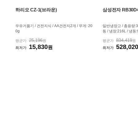
하리오 CZ-1(브라운)
삼성전자 RB30D4
우유거품기 / 건전지식 / AA건전지2개 / 무게: 20
일반냉장고 / 총용량:30
0g
동 / 냉장:216L / 냉동:
아이스메이커:트레이,
25,196
834,419
평균가
원
평균가
원
음) / [신선/보관] / 
15,830
528,02
원
반쿨링커버 / [디자인] 
최저가
최저가
로x깊이): 595x...