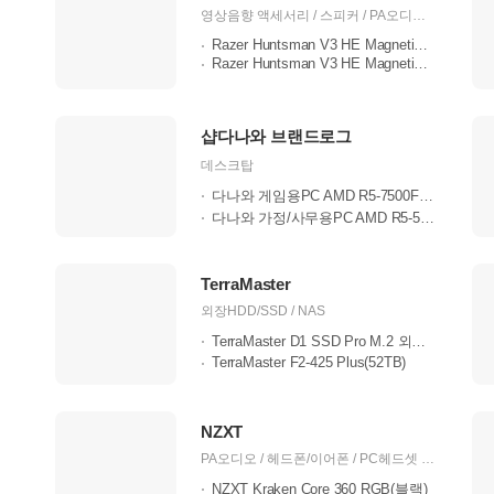
트
영상음향 액세서리 / 스피커 / PA오디오 / 헤드폰/이어폰 / PC헤드셋 / 노트북 / 노트북 주변기기 / 그래픽카드 / 케이스 / 키보드 / 마우스 / 컨트롤러 / 영상/TV/PC캠 / 게임주변기기 / 가방 / 의자
Razer Huntsman V3 HE Magnetic Mini 6..
Razer Huntsman V3 HE Magnetic TKL
샵다나와 브랜드로그
데스크탑
다나와 게임용PC AMD R5-7500F RTX3050..
다나와 가정/사무용PC AMD R5-5500GT ..
TerraMaster
외장HDD/SSD / NAS
TerraMaster D1 SSD Pro M.2 외장케이..
TerraMaster F2-425 Plus(52TB)
NZXT
PA오디오 / 헤드폰/이어폰 / PC헤드셋 / 메인보드 / 케이스 / 파워 / 키보드 / 마우스 / 쿨러/튜닝 / 케이블 / 영상/TV/PC캠
NZXT Kraken Core 360 RGB(블랙)