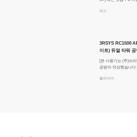
중 하나가 있습니다. 
피스
히 PC에서 디스플레
3RSYS RC1500 
이트) 듀얼 타워 
[본 사용기는 (주)
공받아 작성했습니다.] - 소개 안녕하세요.
번에 소개해 드릴 제품은
블라이더
GB 쌍철봉 LITE