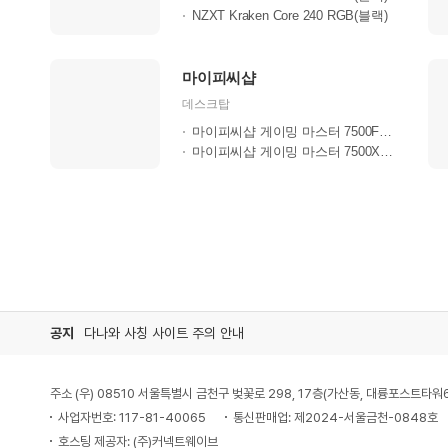
NZXT Kraken Core 240 RGB(블랙)
마이피씨샵
데스크탑
마이피씨샵 게이밍 마스터 7500F RTX50..
마이피씨샵 게이밍 마스터 7500X3D RTX..
공지
다나와 사칭 사이트 주의 안내
주소 (우) 08510 서울특별시 금천구 벚꽃로 298, 17층(가산동, 대륭포스트타워
사업자번호: 117-81-40065
통신판매업: 제2024-서울금천-0848호
호스팅 제공자: (주)커넥트웨이브