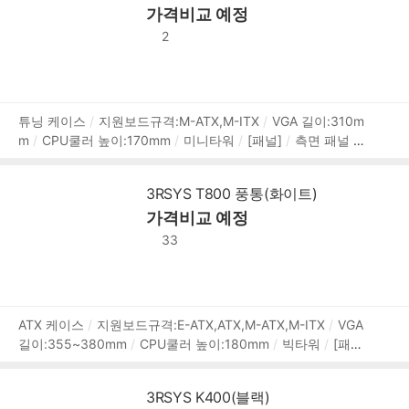
가격비교 예정
후면
[부가기능]
외부 LED
외부LED 컨트롤
LED 색상:R
GB
2
상
튜닝 케이스
지원보드규격:M-ATX,M-ITX
VGA 길이:310m
m
CPU쿨러 높이:170mm
미니타워
[패널]
측면 패널 타
품
입:강화유리
[쿨러/튜닝]
쿨링팬:총6개
LED팬:6개
후면:
정
120mm LED x2
전면:120mm LED x2
상단:120mm LED x2
보
3RSYS T800 풍통(화이트)
[크기]
너비(W):240mm
높이(H):502mm
깊이(D):564m
가격비교 예정
m
[호환성]
지원파워규격:표준-ATX
[부가기능]
LED 색
상:RGB
33
상
ATX 케이스
지원보드규격:E-ATX,ATX,M-ATX,M-ITX
VGA
길이:355~380mm
CPU쿨러 높이:180mm
빅타워
[패널]
품
측면 패널 타입:강화유리
[쿨러/튜닝]
쿨링팬:총7개
LED
정
팬:7개
후면:140mm LED x2
전면:160mm LED x3
하단:1
보
3RSYS K400(블랙)
20mm LED x2
[크기]
너비(W):249.1mm
깊이(D):465.6