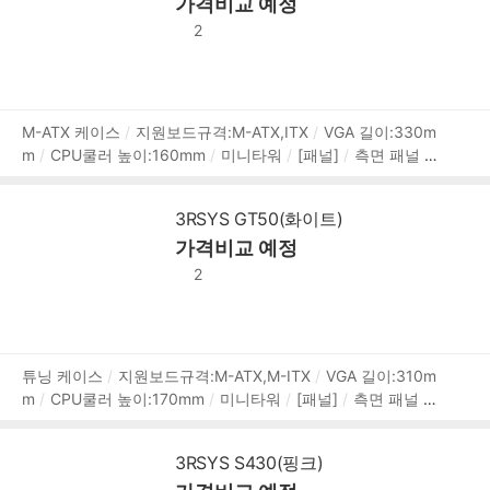
가격비교 예정
m
[호환성]
지원파워규격:표준-ATX
파워 위치:하단후면
[부가기능]
LED 색상:ARGB
2
상
M-ATX 케이스
지원보드규격:M-ATX,ITX
VGA 길이:330m
m
CPU쿨러 높이:160mm
미니타워
[패널]
측면 패널 타
품
입:강화유리
[쿨러/튜닝]
쿨링팬:총4개
LED팬:4개
후면:
정
120mm LED x1
전면:120mm LED x3
[크기]
너비(W):207
보
3RSYS GT50(화이트)
mm
깊이(D):410mm
높이(H):396mm
[호환성]
지원파
가격비교 예정
워규격:표준-ATX
파워 위치:하단후면
[부가기능]
LED 색
상:RGB
2
상
튜닝 케이스
지원보드규격:M-ATX,M-ITX
VGA 길이:310m
m
CPU쿨러 높이:170mm
미니타워
[패널]
측면 패널 타
품
입:강화유리
[쿨러/튜닝]
쿨링팬:총6개
LED팬:6개
후면:
정
120mm LED x2
전면:120mm LED x2
상단:120mm LED x2
보
3RSYS S430(핑크)
[크기]
너비(W):240mm
높이(H):502mm
깊이(D):564m