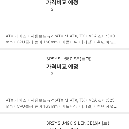
가격비교 예정
지원파워규격:표준-ATX
파워 위치:하단후면
[부가기능]
팬 컨트롤
LED 색상:RGB
2
상
ATX 케이스
지원보드규격:ATX,M-ATX,ITX
VGA 길이:300
mm
CPU쿨러 높이:160mm
미들타워
[패널]
측면 패널
품
타입:강화유리
[쿨러/튜닝]
쿨링팬:총3개
LED팬:1개
후
정
면:120mm LED x1
전면:120mm x2
[크기]
너비(W):196m
보
3RSYS L560 SE(블랙)
m
깊이(D):392mm
높이(H):439mm
[호환성]
지원파워
가격비교 예정
규격:표준-ATX
파워 위치:하단후면
[부가기능]
외부 LED
외부LED 컨트롤
LED 색상:RGB
2
상
ATX 케이스
지원보드규격:ATX,M-ATX,ITX
VGA 길이:325
mm
CPU쿨러 높이:163mm
미들타워
[패널]
측면 패널
품
타입:강화유리
[쿨러/튜닝]
쿨링팬:총6개
LED팬:6개
후
정
면:120mm LED x1
전면:120mm LED x3
상단:120mm LED
보
3RSYS J490 SILENCE(화이트)
x2
[크기]
너비(W):210mm
깊이(D):423mm
높이(H):49