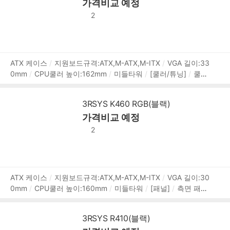
가격비교 예정
0mm
[호환성]
지원파워규격:표준-ATX
파워 위치:하단후
면
[부가기능]
팬 컨트롤
LED 색상:RGB
2
상
ATX 케이스
지원보드규격:ATX,M-ATX,M-ITX
VGA 길이:33
0mm
CPU쿨러 높이:162mm
미들타워
[쿨러/튜닝]
쿨링
품
팬:총4개
후면:120mm x1
전면:120mm x3
[크기]
너비
정
(W):200mm
깊이(D):410mm
높이(H):455mm
[호환성]
보
3RSYS K460 RGB(블랙)
지원파워규격:표준-ATX
파워 위치:하단후면
가격비교 예정
2
상
ATX 케이스
지원보드규격:ATX,M-ATX,M-ITX
VGA 길이:30
0mm
CPU쿨러 높이:160mm
미들타워
[패널]
측면 패널
품
타입:강화유리
[쿨러/튜닝]
쿨링팬:총6개
LED팬:4개
후
정
면:120mm LED x1
전면:120mm LED x3
상단:120mm x2
보
3RSYS R410(블랙)
[크기]
너비(W):196mm
깊이(D):392mm
높이(H):439m