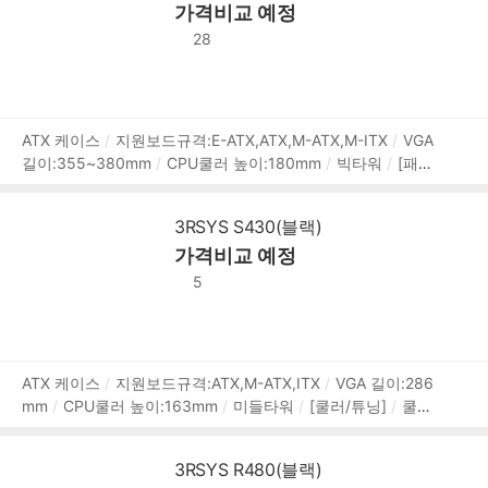
가격비교 예정
워규격:표준-ATX
파워 위치:하단후면
[부가기능]
LED 색
상:RGB
28
상
ATX 케이스
지원보드규격:E-ATX,ATX,M-ATX,M-ITX
VGA
길이:355~380mm
CPU쿨러 높이:180mm
빅타워
[패널]
품
측면 패널 타입:강화유리
[쿨러/튜닝]
쿨링팬:총7개
LED
정
팬:7개
후면:140mm LED x2
전면:160mm LED x3
하단:1
보
3RSYS S430(블랙)
20mm LED x2
[크기]
너비(W):249.1mm
깊이(D):465.6
가격비교 예정
mm
높이(H):566.8mm
[호환성]
지원파워규격:표준-ATX
파워 위치:상단
[부가기능]
팬 컨트롤
RGB 컨트롤
LED
5
색상:RGB
상
ATX 케이스
지원보드규격:ATX,M-ATX,ITX
VGA 길이:286
mm
CPU쿨러 높이:163mm
미들타워
[쿨러/튜닝]
쿨링
품
팬:총4개
LED팬:1개
후면:120mm LED x1
전면:120mm x
정
3
[크기]
너비(W):210mm
깊이(D):373mm
높이(H):45
보
3RSYS R480(블랙)
8.5mm
[호환성]
지원파워규격:표준-ATX
파워 위치:하단