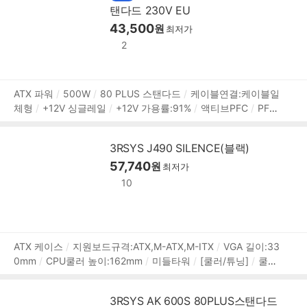
탠다드 230V EU
력 1W 미만
플랫케이블
43,500
원
최저가
2
상
ATX 파워
500W
80 PLUS 스탠다드
케이블연결:케이블일
체형
+12V 싱글레일
+12V 가용률:91%
액티브PFC
PF
품
(역률):99%
120mm 팬
깊이:140mm
무상 5년
[커넥터]
정
메인전원:24핀(20+4)
보조전원:8핀x1, 4핀x1
PCIe 8핀
보
3RSYS J490 SILENCE(블랙)
(6+2):2개
SATA:6개
IDE 4핀:3개
[부가기능]
대기전력 1
57,740
W 미만
플랫케이블
원
최저가
10
상
ATX 케이스
지원보드규격:ATX,M-ATX,M-ITX
VGA 길이:33
0mm
CPU쿨러 높이:162mm
미들타워
[쿨러/튜닝]
쿨링
품
팬:총4개
후면:120mm x1
전면:120mm x3
[크기]
너비
정
(W):200mm
깊이(D):410mm
높이(H):455mm
[호환성]
보
3RSYS AK 600S 80PLUS스탠다드
지원파워규격:표준-ATX
파워 위치:하단후면