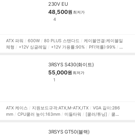
230V EU
48,500
원
최저가
4
상
ATX 파워
600W
80 PLUS 스탠다드
케이블연결:케이블일
체형
+12V 싱글레일
+12V 가용률:90%
PF(역률):99%
1
품
20mm 팬
깊이:140mm
무상 5년
[커넥터]
메인전원:24
정
핀(20+4)
보조전원:8핀x1, 4핀x1
PCIe 8핀(6+2):2개
SA
보
3RSYS S430(화이트)
TA:6개
IDE 4핀:3개
[부가기능]
대기전력 1W 미만
플랫
55,000
케이블
원
최저가
1
상
ATX 케이스
지원보드규격:ATX,M-ATX,ITX
VGA 길이:286
mm
CPU쿨러 높이:163mm
미들타워
[쿨러/튜닝]
쿨링
품
팬:총4개
LED팬:1개
후면:120mm LED x1
전면:120mm x
정
3
[크기]
너비(W):210mm
깊이(D):373mm
높이(H):45
보
3RSYS GT50(블랙)
8.5mm
[호환성]
지원파워규격:표준-ATX
파워 위치:하단