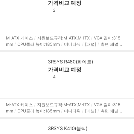
가격비교 예정
후면
[부가기능]
외부 LED
외부LED 컨트롤
LED 색상:R
GB
2
상
M-ATX 케이스
지원보드규격:M-ATX,M-ITX
VGA 길이:315
mm
CPU쿨러 높이:185mm
미니타워
[패널]
측면 패널
품
타입:강화유리
[쿨러/튜닝]
쿨링팬:총2개
LED팬:2개
후
정
면:140mm LED x1
전면:200mm LED x1
[크기]
너비(W):
보
3RSYS R480(화이트)
230mm
깊이(D):390mm
높이(H):390.5mm
[호환성]
가격비교 예정
지원파워규격:표준-ATX
파워 위치:하단후면
[부가기능]
팬 컨트롤
LED 색상:RGB
4
상
M-ATX 케이스
지원보드규격:M-ATX,M-ITX
VGA 길이:315
mm
CPU쿨러 높이:185mm
미니타워
[패널]
측면 패널
품
타입:강화유리
[쿨러/튜닝]
쿨링팬:총2개
LED팬:2개
후
정
면:140mm LED x1
전면:200mm LED x1
[크기]
너비(W):
보
3RSYS K410(블랙)
230mm
깊이(D):390mm
높이(H):390.5mm
[호환성]