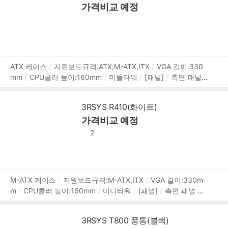
가격비교 예정
mm
높이(H):566.8mm
[호환성]
지원파워규격:표준-ATX
파워 위치:상단
[부가기능]
팬 컨트롤
RGB 컨트롤
LED
색상:RGB
상
ATX 케이스
지원보드규격:ATX,M-ATX,ITX
VGA 길이:330
mm
CPU쿨러 높이:160mm
미들타워
[패널]
측면 패널
품
타입:강화유리
[쿨러/튜닝]
쿨링팬:총6개
LED팬:4개
후
정
면:120mm LED x1
전면:120mm LED x3
상단:120mm x2
보
3RSYS R410(화이트)
[크기]
너비(W):196mm
깊이(D):389mm
높이(H):439m
가격비교 예정
m
[호환성]
지원파워규격:표준-ATX
파워 위치:하단후면
[부가기능]
LED 색상:RGB
2
상
M-ATX 케이스
지원보드규격:M-ATX,ITX
VGA 길이:330m
m
CPU쿨러 높이:160mm
미니타워
[패널]
측면 패널 타
품
입:강화유리
[쿨러/튜닝]
쿨링팬:총4개
LED팬:4개
후면:
정
120mm LED x1
전면:120mm LED x3
[크기]
너비(W):207
보
3RSYS T800 풍통(블랙)
mm
깊이(D):410mm
높이(H):396mm
[호환성]
지원파