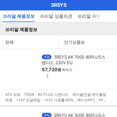
마
3RSYS
이
브
메
쓰리알 제품정보
쓰리알 상품의견
쓰리알 이벤트
쓰
펼
뉴
랜
쳐
열
쓰리알 제품정보
드
보
기
기
로
그
메
3RSYS AK 700S 80PLUS스
추천
인
탠다드 230V EU
57,720
원
메
최저가
2
뉴
상
ATX 파워
700W
80 PLUS 스탠다드
케이블연결:케이블일
체형
+12V 싱글레일
+12V 가용률:90%
액티브PFC
PF
품
(역률):99%
120mm 팬
깊이:140mm
무상 5년
[커넥터]
정
메인전원:24핀(20+4)
보조전원:8핀x1, (4+4)핀x1
PCIe
보
3RSYS AK 500S 80PLUS스
추천
8핀(6+2):4개
SATA:6개
IDE 4핀:3개
[부가기능]
대기전