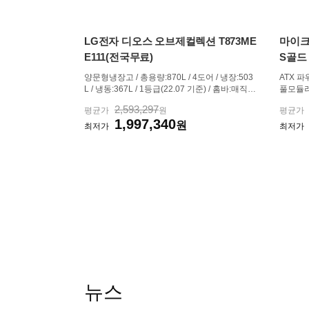
LG전자 디오스 오브제컬렉션 T873ME
마이크로
E111(전국무료)
S골드 
양문형냉장고 / 총용량:870L / 4도어 / 냉장:503
ATX 파워
L / 냉동:367L / 1등급(22.07 기준) / 홈바:매직스
풀모듈러 
페이스 / 아이스메이커:트레이 / 큐브(각얼음) / A
액티브PFC
2,593,297
평균가
원
평균가
I절약모드 / 색상:베이지 / [신선/보관] / 위생:항균
140mm
1,997,340
핸들 / 미세자동정온 / 급속냉동 / [디자인] / 재질:
원
(20+4)
최저가
최저가
네이처(메탈) ...
핀(12+4)
뉴스