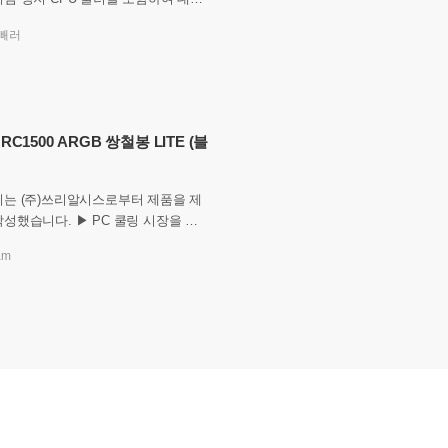
C 부품은 택배를 통해 수령받게 됩니
빼러
 제품의 포장 상태가 좋
 RC1500 ARGB 쌍철봉 LITE (블
기는 (주)쓰리알시스로부터 제품을 제
. ▶ PC 쿨링 시장을 들
 언제나 치열한 경쟁과 새로운 시도
am
니다. 특히 듀