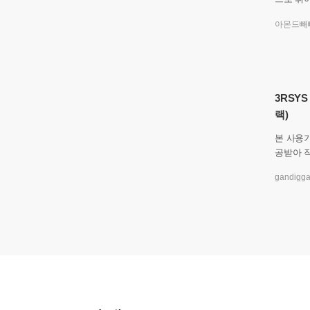
분의 P
아몬드빼
다. 받는
3RSYS
랙)
본 사용
공받아 작성했습니다
여다보면
gandigg
가 공존합