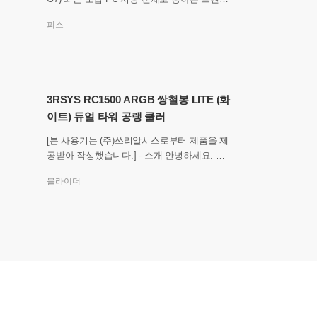
중 하나가 있습니다. 바로, 디스플레이죠. 흔
피스
히 PC에서 디스플레이
3RSYS RC1500 ARGB 쌍철봉 LITE (화
이트) 듀얼 타워 공랭 쿨러
[본 사용기는 (주)쓰리알시스로부터 제품을 제
공받아 작성했습니다.] - 소개 안녕하세요. 이
번에 소개해 드릴 제품은 3RSYS RC1500 AR
블라이더
GB 쌍철봉 LITE