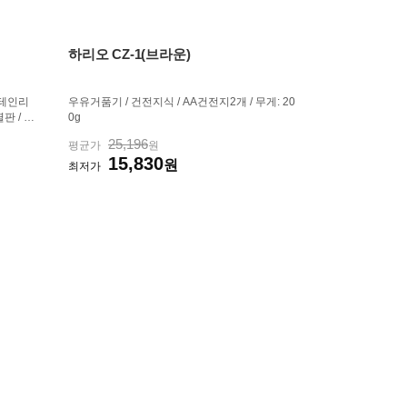
하리오 CZ-1(브라운)
:스테인리
우유거품기 / 건전지식 / AA건전지2개 / 무게: 20
열판 / 수
0g
/ 코드
25,196
평균가
원
회전받침
15,830
210mm
원
최저가