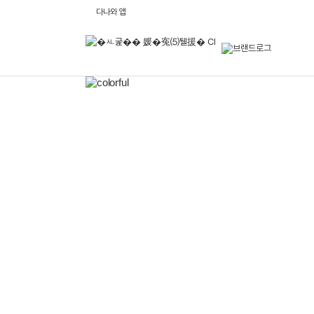
다
다나와 앱
나
와
브
랜
드
로
메
그
인
배
너
영
역
이
전
배
너
보
기