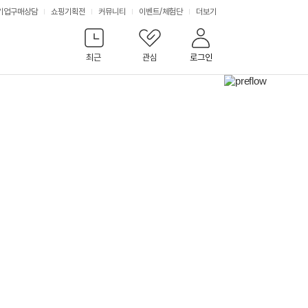
서
기업구매상담
쇼핑기획전
커뮤니티
이벤트
/
체험단
더보기
비
최근
관심
로그인
스
다
음
배
너
보
기