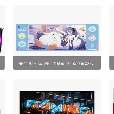
'블루 아카이브' 체리 키보드·마우스패드 2차 예약 판매, 제이웍스