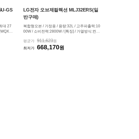
5U-GS
LG전자 오브제컬렉션 MLJ32ERS(일
반구매)
 최대 27
복합형오븐 / 가정용 / 용량:32L / 고주파출력:10
0(WQXG
00W / 소비전력:2800W / [특징] / 가열방식:컨벡
435 (4.
션,광파 / 오븐 / 전자레인지 / 에어프라이 / [조리]
911,623
평균가
원
 / Rade
/ 스팀 / 인버터 / 온도조절 / 40~230℃ / 최대90
668,170
 교체:불가
분 / 자동메뉴:269가지 / [조작] / 다이얼+터치식 /
원
최저가
상하도어 / 트...