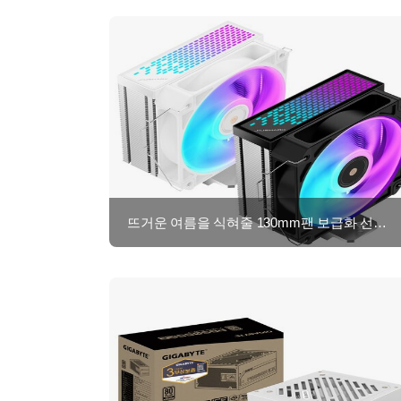
뜨거운 여름을 식혀줄 130mm팬 보급화 선언! JF160R Quiet