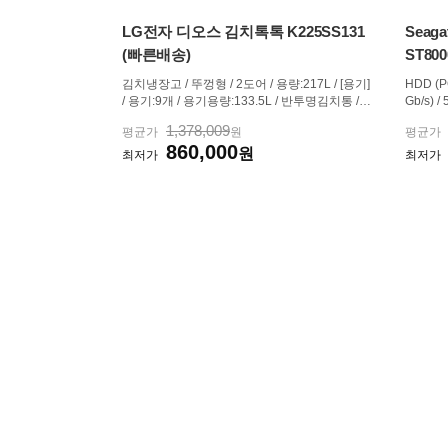
LG전자 디오스 김치톡톡 K225SS131
Seaga
(빠른배송)
ST800
김치냉장고 / 뚜껑형 / 2도어 / 용량:217L / [용기]
HDD (PC
/ 용기:9개 / 용기용량:133.5L / 반투명김치통 /
Gb/s) 
소형김치통 / 에너지:1등급(25.09 기준) / [냉각] /
기록방식:
1,378,009
평균가
원
평균가
냉동겸용칸:좌칸,우칸 / 직접냉각 / 듀얼쿨링 /
휴/탐색):
860,000
[보관] / 냉동 / 맛지킴 / 익힘 / 오래보관 / 보관모
원
C) / 무
최저가
최저가
드:구입김치,...