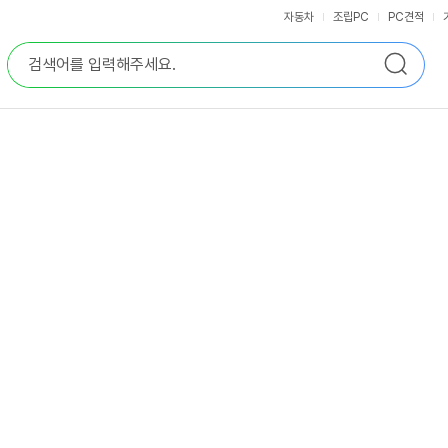
자동차
조립PC
PC견적
통
검
합
색
검
색