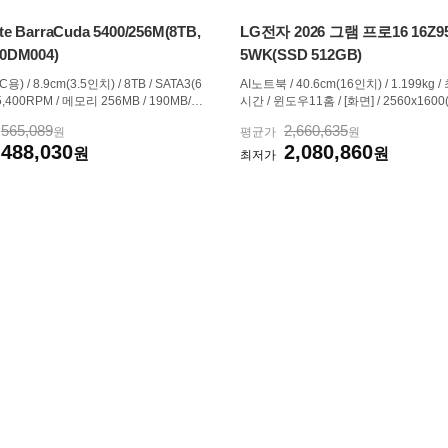
te BarraCuda 5400/256M(8TB,
LG전자 2026 그램 프로16 16Z9
0DM004)
5WK(SSD 512GB)
용) / 8.9cm(3.5인치) / 8TB / SATA3(6
AI노트북 / 40.6cm(16인치) / 1.199kg /
/ 5,400RPM / 메모리 256MB / 190MB/s /
시간 / 윈도우11홈 / [화면] / 2560x160
SMR(PMR) / 두께:26.11mm / 소음(유
A) / 144Hz / [CPU] / AMD / 라이젠AI 5 / 
565,089
2,660,635
원
평균가
원
23/25dB / A/S 정보:2년 / 다층캐싱(MT
5GHz) / 50TOPS / [그래픽] / 내장그래픽
488,030
2,080,860
게: 630g
원
on 840M / 4core / [구성] / 16GB / 램
원
최저가
능 / 용량:512GB / USB-PD...