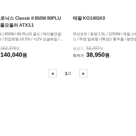
닉스 Classic II 850W 80PLU
테팔 KO1401K0
풀모듈러 ATX3.1
 / 850W / 80 PLUS 골드 / 케이블연결:
무선포트 / 용량:1.5L / 1250W / 재질
/ 전압변동:±0.5% / +12V 싱글레일 /
스 / 뚜껑:일체형 / [특징] / 통주물 / 평면
 / PF(역률):99% / 120mm 팬 / 깊이:
위표시창 / 이물질거름망 / 전원표시램프 
162,378
53,207
원
평균가
원
 / 무상 10년 / [커넥터] / 메인전원:24핀
수납 / 표면열차단 / 원터치뚜껑열림 / 
140,040
38,950
 / 보조전원:8핀x1, (4+4)핀x1 / PCIe 16
원
대 / 크기(가로x세로x깊이): 140x225x
원
최저가
:12V2x6 1개 / PCIe 8핀...
이
현
총
다
1
/
3
전
음
재
페
페
페
이
이
페
이
지
지
이
지
지