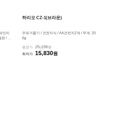
하리오 CZ-1(브라운)
:스테인리
우유거품기 / 건전지식 / AA건전지2개 / 무게: 20
열판 / 수
0g
/ 코드
25,196
평균가
원
회전받침
15,830
210mm
원
최저가