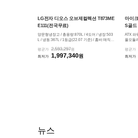
LG전자 디오스 오브제컬렉션 T873ME
마이크로
E111(전국무료)
S골드 
양문형냉장고 / 총용량:870L / 4도어 / 냉장:503
ATX 파워
L / 냉동:367L / 1등급(22.07 기준) / 홈바:매직스
풀모듈러 
페이스 / 아이스메이커:트레이 / 큐브(각얼음) / A
액티브PFC
2,593,297
평균가
원
평균가
I절약모드 / 색상:베이지 / [신선/보관] / 위생:항균
140mm
1,997,340
핸들 / 미세자동정온 / 급속냉동 / [디자인] / 재질:
원
(20+4)
최저가
최저가
네이처(메탈) ...
핀(12+4)
뉴스