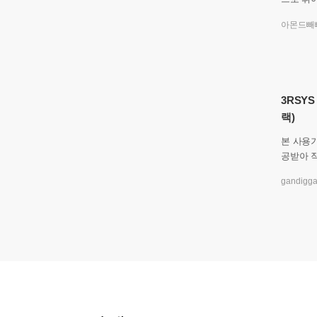
분의 P
아몬드빼
다. 받는
3RSYS
랙)
본 사용
공받아 작성했습니다
여다보면
gandigg
가 공존합