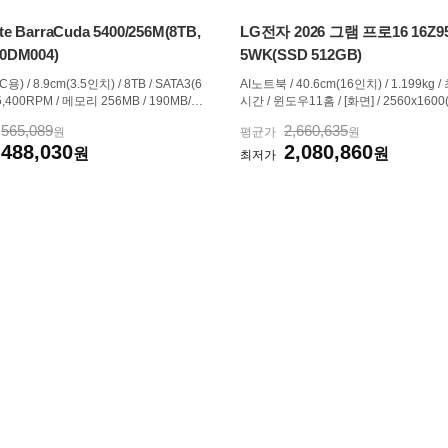
te BarraCuda 5400/256M(8TB,
LG전자 2026 그램 프로16 16Z9
0DM004)
5WK(SSD 512GB)
용) / 8.9cm(3.5인치) / 8TB / SATA3(6
AI노트북 / 40.6cm(16인치) / 1.199kg /
/ 5,400RPM / 메모리 256MB / 190MB/s /
시간 / 윈도우11홈 / [화면] / 2560x160
SMR(PMR) / 두께:26.11mm / 소음(유
A) / 144Hz / [CPU] / AMD / 라이젠AI 5 / 
565,089
2,660,635
원
평균가
원
23/25dB / A/S 정보:2년 / 다층캐싱(MT
5GHz) / 50TOPS / [그래픽] / 내장그래픽
488,030
2,080,860
게: 630g
원
on 840M / 4core / [구성] / 16GB / 램
원
최저가
능 / 용량:512GB / USB-PD...