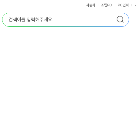
자동차
조립PC
PC견적
통
검
합
색
검
색