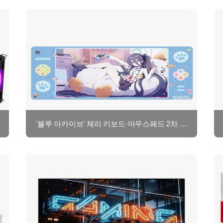
'블루 아카이브' 체리 키보드·마우스패드 2차 예약 판매, 제이웍스