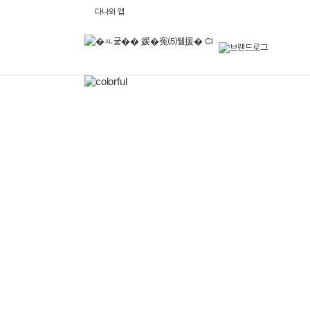
다
다나와 앱
나
와
브
랜
드
로
메
그
인
배
너
영
역
이
전
배
너
보
기