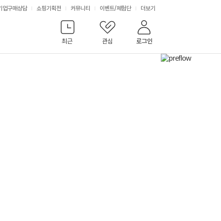
서
기업구매상담
쇼핑기획전
커뮤니티
이벤트
/
체험단
더보기
비
최근
관심
로그인
스
다
음
배
너
보
기