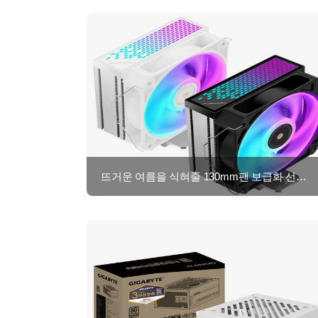
뜨거운 여름을 식혀줄 130mm팬 보급화 선언! JF160R Quiet