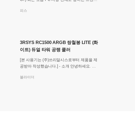
중 하나가 있습니다. 바로, 디스플레이죠. 흔
피스
히 PC에서 디스플레이
3RSYS RC1500 ARGB 쌍철봉 LITE (화
이트) 듀얼 타워 공랭 쿨러
[본 사용기는 (주)쓰리알시스로부터 제품을 제
공받아 작성했습니다.] - 소개 안녕하세요. 이
번에 소개해 드릴 제품은 3RSYS RC1500 AR
블라이더
GB 쌍철봉 LITE