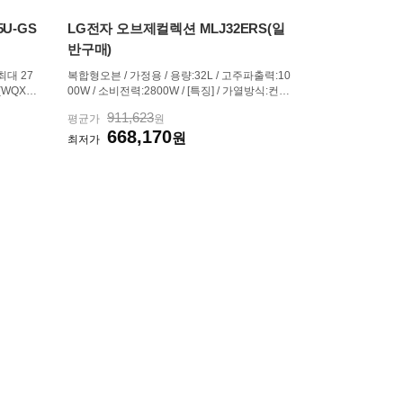
5U-GS
LG전자 오브제컬렉션 MLJ32ERS(일
반구매)
 최대 27
복합형오븐 / 가정용 / 용량:32L / 고주파출력:10
0(WQXG
00W / 소비전력:2800W / [특징] / 가열방식:컨벡
435 (4.
션,광파 / 오븐 / 전자레인지 / 에어프라이 / [조리]
911,623
평균가
원
 / Rade
/ 스팀 / 인버터 / 온도조절 / 40~230℃ / 최대90
668,170
 교체:불가
분 / 자동메뉴:269가지 / [조작] / 다이얼+터치식 /
원
최저가
상하도어 / 트...