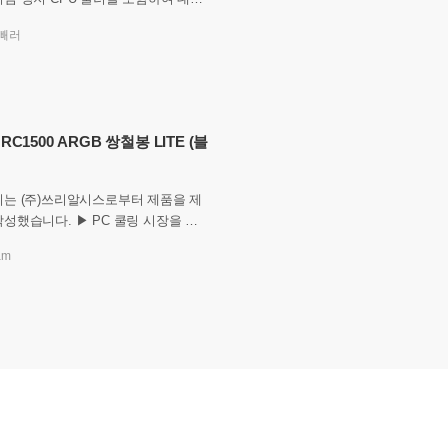
C 부품은 택배를 통해 수령받게 됩니
빼러
 제품의 포장 상태가 좋
 RC1500 ARGB 쌍철봉 LITE (블
기는 (주)쓰리알시스로부터 제품을 제
. ▶ PC 쿨링 시장을 들
 언제나 치열한 경쟁과 새로운 시도
am
니다. 특히 듀