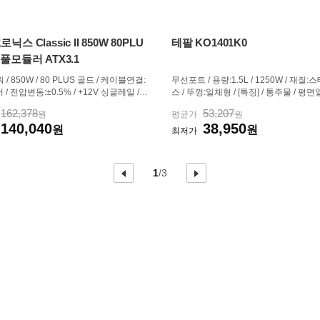
닉스 Classic II 850W 80PLU
테팔 KO1401K0
풀모듈러 ATX3.1
 / 850W / 80 PLUS 골드 / 케이블연결:
무선포트 / 용량:1.5L / 1250W / 재질
/ 전압변동:±0.5% / +12V 싱글레일 /
스 / 뚜껑:일체형 / [특징] / 통주물 / 평면
 / PF(역률):99% / 120mm 팬 / 깊이:
위표시창 / 이물질거름망 / 전원표시램프 
162,378
53,207
원
평균가
원
 / 무상 10년 / [커넥터] / 메인전원:24핀
수납 / 표면열차단 / 원터치뚜껑열림 / 
140,040
38,950
 / 보조전원:8핀x1, (4+4)핀x1 / PCIe 16
원
대 / 크기(가로x세로x깊이): 140x225x
원
최저가
:12V2x6 1개 / PCIe 8핀...
이
현
총
다
1
/
3
전
음
재
페
페
페
이
이
페
이
지
지
이
지
지