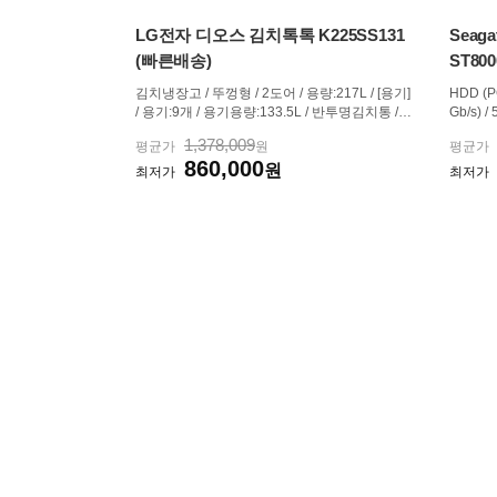
LG전자 디오스 김치톡톡 K225SS131
Seaga
(빠른배송)
ST800
김치냉장고 / 뚜껑형 / 2도어 / 용량:217L / [용기]
HDD (PC
/ 용기:9개 / 용기용량:133.5L / 반투명김치통 /
Gb/s) 
소형김치통 / 에너지:1등급(25.09 기준) / [냉각] /
기록방식:
1,378,009
평균가
원
평균가
냉동겸용칸:좌칸,우칸 / 직접냉각 / 듀얼쿨링 /
휴/탐색):
860,000
[보관] / 냉동 / 맛지킴 / 익힘 / 오래보관 / 보관모
원
C) / 무
최저가
최저가
드:구입김치,...