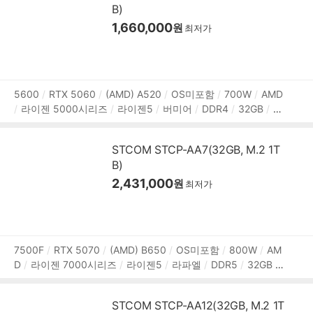
B)
1,660,000
원
최저가
상
5600
RTX 5060
(AMD) A520
OS미포함
700W
AMD
라이젠 5000시리즈
라이젠5
버미어
DDR4
32GB
M.
품
2
1TB
NVIDIA
그래픽 메모리:8GB
1Gbps 유선
HDMI
정
DP포트
USB3.x 5Gbps
파워서플라이
미들타워
용도:
보
STCOM STCP-AA7(32GB, M.2 1T
게임용
B)
2,431,000
원
최저가
상
7500F
RTX 5070
(AMD) B650
OS미포함
800W
AM
D
라이젠 7000시리즈
라이젠5
라파엘
DDR5
32GB
품
M.2
1TB
NVIDIA
그래픽 메모리:12GB
2.5Gbps 유선
정
802.11ax(Wi-Fi 6) 무선
HDMI
DP포트
USB3.x 10Gbps
보
STCOM STCP-AA12(32GB, M.2 1T
USB3.x 5Gbps
USB C타입 10Gbps
USB C타입 5Gbps