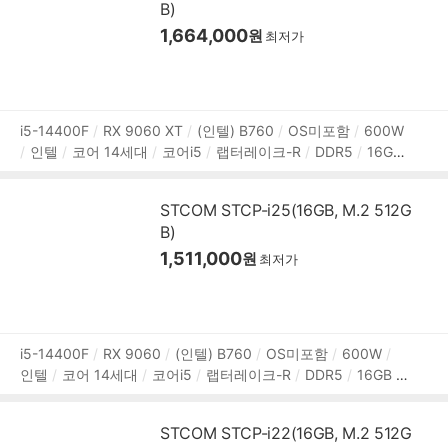
B)
1,664,000
원
최저가
상
i5-14400F
RX 9060 XT
(인텔) B760
OS미포함
600W
인텔
코어 14세대
코어i5
랩터레이크-R
DDR5
16GB
품
M.2
512GB
AMD
그래픽 메모리:16GB
1Gbps 유선
정
HDMI
DP포트
파워서플라이
미들타워
LED쿨러
용도:
보
STCOM STCP-i25(16GB, M.2 512G
게임용
B)
1,511,000
원
최저가
상
i5-14400F
RX 9060
(인텔) B760
OS미포함
600W
인텔
코어 14세대
코어i5
랩터레이크-R
DDR5
16GB
품
M.2
512GB
AMD
그래픽 메모리:8GB
1Gbps 유선
HD
정
MI
DP포트
파워서플라이
미들타워
LED쿨러
용도:게임
보
STCOM STCP-i22(16GB, M.2 512G
용