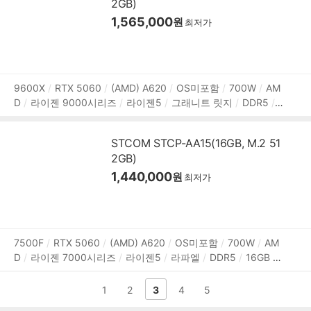
2GB)
1,565,000
원
최저가
상
9600X
RTX 5060
(AMD) A620
OS미포함
700W
AM
D
라이젠 9000시리즈
라이젠5
그래니트 릿지
DDR5
1
품
6GB
M.2
512GB
NVIDIA
그래픽 메모리:8GB
1Gbps
정
유선
HDMI
DP포트
USB3.x 5Gbps
파워서플라이
미
보
STCOM STCP-AA15(16GB, M.2 51
들타워
용도:게임용
2GB)
1,440,000
원
최저가
상
7500F
RTX 5060
(AMD) A620
OS미포함
700W
AM
D
라이젠 7000시리즈
라이젠5
라파엘
DDR5
16GB
품
M.2
512GB
NVIDIA
그래픽 메모리:8GB
1Gbps 유선
H
정
DMI
DP포트
USB3.x 5Gbps
파워서플라이
미들타워
다
1
2
3
4
5
보
용도:게임용
음