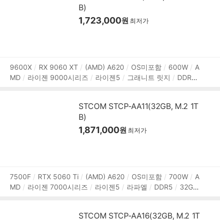
B)
1,723,000
원
최저가
상
9600X
RX 9060 XT
(AMD) A620
OS미포함
600W
A
MD
라이젠 9000시리즈
라이젠5
그래니트 릿지
DDR5
품
16GB
M.2
512GB
AMD
그래픽 메모리:16GB
1Gbps
정
유선
HDMI
DP포트
파워서플라이
미들타워
LED쿨러
보
STCOM STCP-AA11(32GB, M.2 1T
용도:게임용
B)
1,871,000
원
최저가
상
7500F
RTX 5060 Ti
(AMD) A620
OS미포함
700W
A
MD
라이젠 7000시리즈
라이젠5
라파엘
DDR5
32GB
품
M.2
1TB
NVIDIA
그래픽 메모리:8GB
1Gbps 유선
H
정
DMI
DP포트
USB3.x 5Gbps
파워서플라이
미들타워
보
STCOM STCP-AA16(32GB, M.2 1T
용도:게임용