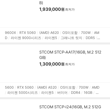
B)
파워서플라이
미들타워
어항형
LED쿨러
용도:게임용
1,939,000
원
최저가
상
9600X
RTX 5060
(AMD) A620
OS미포함
700W
AM
D
라이젠 9000시리즈
라이젠5
그래니트 릿지
DDR5
품
32GB
M.2
1TB
NVIDIA
그래픽 메모리:8GB
1Gbps 유
정
선
HDMI
DP포트
USB3.x 5Gbps
파워서플라이
미들
보
STCOM STCP-AA17(16GB, M.2 512
타워
용도:게임용
GB)
1,309,000
원
최저가
상
5600
RTX 5060
(AMD) A520
OS미포함
700W
AMD
라이젠 5000시리즈
라이젠5
버미어
DDR4
16GB
M.
품
2
512GB
NVIDIA
그래픽 메모리:8GB
1Gbps 유선
HD
정
MI
DP포트
USB3.x 5Gbps
파워서플라이
미들타워
용
보
STCOM STCP-i24(16GB, M.2 512G
도:게임용