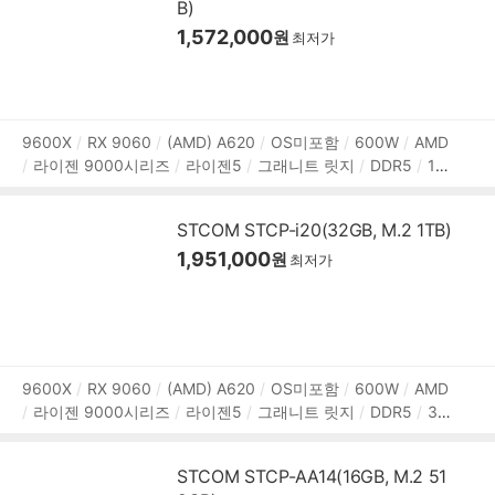
B)
1,572,000
원
최저가
상
9600X
RX 9060
(AMD) A620
OS미포함
600W
AMD
라이젠 9000시리즈
라이젠5
그래니트 릿지
DDR5
16
품
GB
M.2
512GB
AMD
그래픽 메모리:8GB
1Gbps 유선
정
HDMI
DP포트
파워서플라이
미들타워
LED쿨러
용
보
STCOM STCP-i20(32GB, M.2 1TB)
도:게임용
1,951,000
원
최저가
상
9600X
RX 9060
(AMD) A620
OS미포함
600W
AMD
라이젠 9000시리즈
라이젠5
그래니트 릿지
DDR5
32
품
GB
M.2
1TB
AMD
그래픽 메모리:8GB
1Gbps 유선
H
정
DMI
DP포트
파워서플라이
미들타워
LED쿨러
용도:게
보
STCOM STCP-AA14(16GB, M.2 51
임용