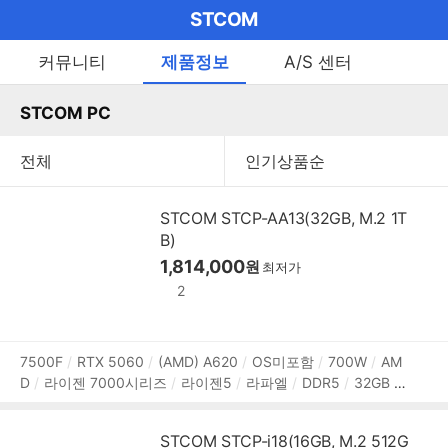
마
STCOM
이
브
메
커뮤니티
제품정보
A/S 센터
펼
뉴
랜
쳐
열
STCOM PC
드
보
기
기
로
그
메
STCOM STCP-AA13(32GB, M.2 1T
인
B)
1,814,000
원
메
최저가
2
뉴
상
7500F
RTX 5060
(AMD) A620
OS미포함
700W
AM
D
라이젠 7000시리즈
라이젠5
라파엘
DDR5
32GB
품
M.2
1TB
NVIDIA
그래픽 메모리:8GB
1Gbps 유선
HD
정
MI
DP포트
USB3.x 5Gbps
파워서플라이
미들타워
용
보
STCOM STCP-i18(16GB, M.2 512G
도:게임용