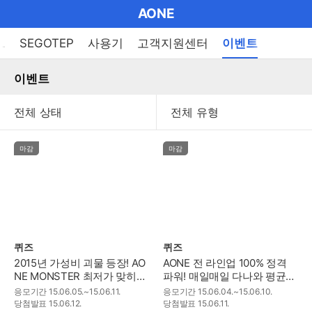
마
AONE
이
브
메
L
SEGOTEP
사용기
고객지원센터
이벤트
펼
뉴
랜
쳐
열
이벤트
드
보
기
기
로
그
메
마감
마감
인
메
뉴
퀴즈
퀴즈
2015년 가성비 괴물 등장! AO
AONE 전 라인업 100% 정격
NE MONSTER 최저가 맞히기
파워! 매일매일 다나와 평균가
이벤트~!
더하기~!
응모기간
15.06.05.~15.06.11.
응모기간
15.06.04.~15.06.10.
당첨발표
15.06.12.
당첨발표
15.06.11.