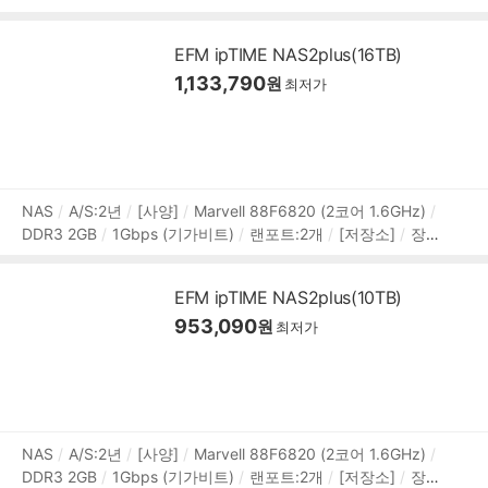
디스크:8.9cm(3.5인치),6.4cm(2.5인치)
3.5베이:2개
[RAI
정
D]
RAID 0
RAID 1
JBOD
[확장]
외부포트:USB3.x 5G
보
EFM ipTIME NAS2plus(16TB)
bps
[지원]
서버:MySQL,미디어,프린터
프로토콜:HTTP,H
1,133,790
TTPS,FTP,FTPS,SMB(CIFS),RADIUS,WebDAV
원
[부가기능]
최저가
웹하드 지원
보안기능
슬립모드
DLNA 지원
백업기능
I
PCAM(CCTV) 지원
DDNS 지원
백업방식:스냅샷,원터치,타
임머신,클라우드 백업
상
NAS
A/S:2년
[사양]
Marvell 88F6820 (2코어 1.6GHz)
DDR3 2GB
1Gbps (기가비트)
랜포트:2개
[저장소]
장착
품
디스크:8.9cm(3.5인치),6.4cm(2.5인치)
3.5베이:2개
[RAI
정
D]
RAID 0
RAID 1
JBOD
[확장]
외부포트:USB3.x 5G
보
EFM ipTIME NAS2plus(10TB)
bps
[지원]
서버:MySQL,미디어,프린터
프로토콜:HTTP,H
953,090
TTPS,FTP,FTPS,SMB(CIFS),RADIUS,WebDAV
원
[부가기능]
최저가
웹하드 지원
보안기능
슬립모드
DLNA 지원
백업기능
I
PCAM(CCTV) 지원
DDNS 지원
백업방식:스냅샷,원터치,타
임머신,클라우드 백업
상
NAS
A/S:2년
[사양]
Marvell 88F6820 (2코어 1.6GHz)
DDR3 2GB
1Gbps (기가비트)
랜포트:2개
[저장소]
장착
품