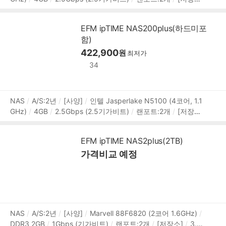
품
3.5베이:4개
장착디스크:8.9cm(3.5인치),6.4cm(2.5인치)
정
[RAID]
RAID 0
RAID 1
RAID 5
RAID 6
RAID 10
JB
보
EFM ipTIME NAS200plus(하드미포
OD
[확장]
SSD캐싱:M.2 NVMe
M.2 슬롯:2개
외부포트:
함)
USB3.x 5Gbps,HDMI
주변장치:UPS지원
[지원]
서버:My
SQL,프린터
프로토콜:HTTP,HTTPS,FTP,FTPS,SMB(CIFS),
422,900
원
최저가
RADIUS,WebDAV
[부가기능]
WOL
웹하드 지원
슬립모
34
드
DLNA 지원
예약ON/OFF
IPCAM(CCTV) 지원
DDNS
지원
백업방식:스냅샷,원터치,클라우드 백업
상
NAS
A/S:2년
[사양]
인텔 Jasperlake N5100 (4코어, 1.1
GHz)
4GB
2.5Gbps (2.5기가비트)
랜포트:2개
[저장소]
품
장착디스크:8.9cm(3.5인치),6.4cm(2.5인치)
3.5베이:2개
정
[RAID]
RAID 0
RAID 1
JBOD
[확장]
외부포트:USB3.
보
EFM ipTIME NAS2plus(2TB)
x 5Gbps,HDMI
[지원]
서버:MySQL,프린터
프로토콜:HT
가격비교 예정
TP,HTTPS,FTP,FTPS,SMB(CIFS),RADIUS,WebDAV
[부가기
능]
WOL
웹하드 지원
슬립모드
DLNA 지원
예약ON/O
FF
백업기능
IPCAM(CCTV) 지원
DDNS 지원
백업방식:
스냅샷,원터치,클라우드 백업
상
NAS
A/S:2년
[사양]
Marvell 88F6820 (2코어 1.6GHz)
DDR3 2GB
1Gbps (기가비트)
랜포트:2개
[저장소]
3.5
품