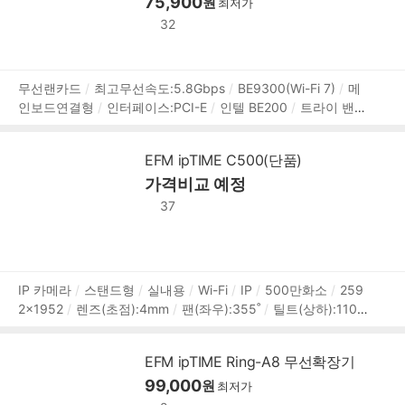
US,WebDAV
[부가기능]
75,900
WOL
웹하드 지원
슬립모드
D
원
최저가
LNA 지원
예약ON/OFF
백업기능
IPCAM(CCTV) 지원
D
32
DNS 지원
백업방식:스냅샷,원터치,클라우드 백업
상
무선랜카드
최고무선속도:5.8Gbps
BE9300(Wi-Fi 7)
메
인보드연결형
인터페이스:PCI-E
인텔 BE200
트라이 밴드
품
블루투스:5.4
윈도우11
윈도우10
무상 2년
정
보
EFM ipTIME C500(단품)
가격비교 예정
37
상
IP 카메라
스탠드형
실내용
Wi-Fi
IP
500만화소
259
2x1952
렌즈(초점):4mm
팬(좌우):355˚
틸트(상하):110˚
품
스마트폰모니터링
양방향통화
원격각도조정
동작감지
정
야간(주간)자동전환
메모리저장
5W
보
EFM ipTIME Ring-A8 무선확장기
99,000
원
최저가