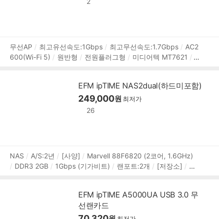
2
상
무선AP
최고유선속도:1Gbps
최고무선속도:1.7Gbps
AC2
600(Wi-Fi 5)
원반형
전원플러그형
미디어텍 MT7621
품
듀얼 코어
880 MHz
인터페이스:RJ-45
RAM:128MB
FL
정
ASH:16MB
이더넷:1포트(1Gbps)
안테나:인테나
Mesh
보
EFM ipTIME NAS2dual(하드미포함)
MU-MIMO
PoE
모바일 관리 앱
VPN
QoS
멀티 SSID
249,000
모바일 UI
컨트롤러
무선 에이전트
원
유선 에이전트
무상
최저가
2년
26
상
NAS
A/S:2년
[사양]
Marvell 88F6820 (2코어, 1.6GHz)
DDR3 2GB
1Gbps (기가비트)
랜포트:2개
[저장소]
장
품
착디스크:8.9cm(3.5인치),6.4cm(2.5인치)
3.5베이:2개
[R
정
AID]
RAID 0
RAID 1
JBOD
[확장]
외부포트:USB3.x 5
보
EFM ipTIME A5000UA USB 3.0 무
Gbps
주변장치:UPS지원
[지원]
서버:MySQL,미디어,프
선랜카드
린터
프로토콜:HTTP,FTP,SMB(CIFS),AFP,RADIUS,WebDAV
[부가기능]
웹하드 지원
70,320
보안기능
슬립모드
DLNA 지원
원
최저가