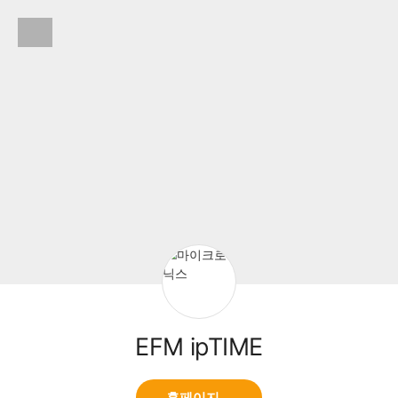
EFM ipTIME
마
이
메
뉴
열
기
EFM ipTIME
홈페이지