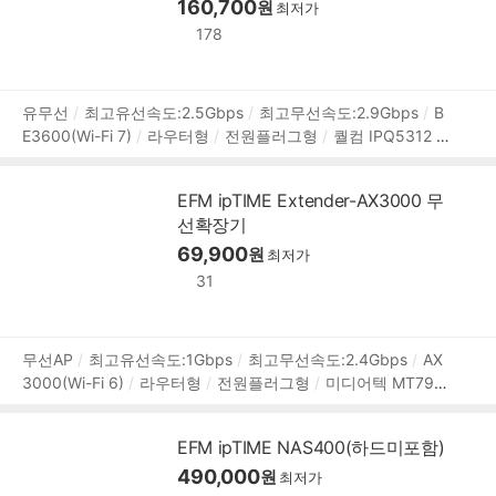
DNS
WOL
모바일 관리 앱
160,700
VPN
QoS
빔포밍
스마트
원
최저가
커넥트
멀티 SSID
모바일 UI
OFDMA
자녀보호기능
무
178
상 2년
상
유무선
최고유선속도:2.5Gbps
최고무선속도:2.9Gbps
B
E3600(Wi-Fi 7)
라우터형
전원플러그형
퀄컴 IPQ5312
품
쿼드 코어
1.1 GHz
인터페이스:RJ-45
RAM:DDR4 512MB
정
FLASH:128MB
WAN:1포트(2.5Gbps)
LAN:3포트(2.5Gb
보
EFM ipTIME Extender-AX3000 무
ps)
USB3.x 5Gbps:1개
듀얼 밴드
안테나:4개
Mesh
선확장기
MU-MIMO
IPTV 지원
DDNS
모바일 관리 앱
VPN
Qo
S
빔포밍
모바일 UI
69,900
OFDMA
컨트롤러
무선 에이전트
원
최저가
무상 2년
31
상
무선AP
최고유선속도:1Gbps
최고무선속도:2.4Gbps
AX
3000(Wi-Fi 6)
라우터형
전원플러그형
미디어텍 MT7981
품
B
듀얼 코어
1.3 GHz
RAM:DDR3 256MB
이더넷:1포트
정
(1Gbps)
듀얼 밴드
안테나:2개
Mesh
MU-MIMO
모바
보
EFM ipTIME NAS400(하드미포함)
일 관리 앱
OFDMA
무상 2년
490,000
원
최저가