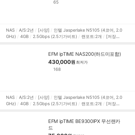
65
상
NAS
A/S:2년
[사양]
인텔 Jasperlake N5105 (4코어, 2.0
GHz)
4GB
2.5Gbps (2.5기가비트)
랜포트:2개
[저장소]
품
3.5베이:4개
장착디스크:8.9cm(3.5인치),6.4cm(2.5인치)
정
[RAID]
RAID 0
RAID 1
RAID 5
RAID 6
RAID 10
JB
보
EFM ipTIME NAS200(하드미포함)
OD
[확장]
외부포트:USB3.x 5Gbps,HDMI
주변장치:UPS
430,000
지원
[지원]
서버:MySQL,프린터
원
프로토콜:HTTP,HTTPS,
최저가
FTP,FTPS,SMB(CIFS),RADIUS,WebDAV
[부가기능]
WOL
168
웹하드 지원
슬립모드
DLNA 지원
예약ON/OFF
IPCA
M(CCTV) 지원
DDNS 지원
백업방식:스냅샷,원터치,클라우
드 백업
상
NAS
A/S:2년
[사양]
인텔 Jasperlake N5105 (4코어, 2.0
GHz)
4GB
2.5Gbps (2.5기가비트)
랜포트:2개
[저장소]
품
장착디스크:8.9cm(3.5인치),6.4cm(2.5인치)
3.5베이:2개
정
[RAID]
RAID 0
RAID 1
JBOD
[확장]
외부포트:USB3.
보
EFM ipTIME BE9300IPX 무선랜카
x 5Gbps,HDMI
주변장치:UPS지원
[지원]
서버:MySQL,
드
프린터
프로토콜:HTTP,HTTPS,FTP,FTPS,SMB(CIFS),RADI