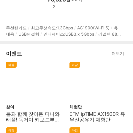
백업기능
IPCAM(CCTV) 지원
DDNS 지원
백업방식:스
2
냅샷,원터치,타임머신,클라우드 백업
상
무선랜카드
최고무선속도:1.3Gbps
AC1900(Wi-Fi 5)
휴
대용
USB연결형
인터페이스:USB3.x 5Gbps
리얼텍 881
품
4AU
듀얼 밴드
안테나:4개
윈도우10
무상 2년
정
보
이벤트
더보기
마감
마감
참여
체험단
봄과 함께 찾아온 다나와
EFM ipTIME AX1500R 유
래플! 독거미 키보드부터
무선공유기 체험단
레노버 노트북까지 1,000
원
마감
마감