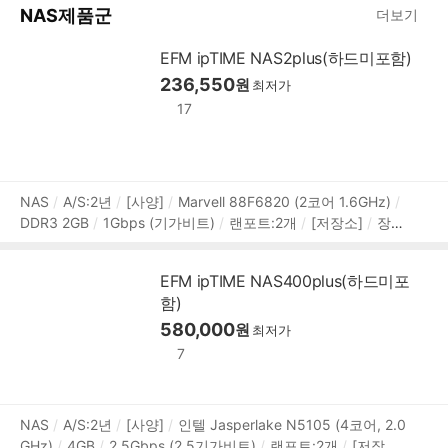
NAS제품군
더보기
EFM ipTIME NAS2plus(하드미포함)
236,550
원
최저가
17
상
NAS
A/S:2년
[사양]
Marvell 88F6820 (2코어 1.6GHz)
DDR3 2GB
1Gbps (기가비트)
랜포트:2개
[저장소]
장착
품
디스크:8.9cm(3.5인치),6.4cm(2.5인치)
3.5베이:2개
[RAI
정
D]
RAID 0
RAID 1
JBOD
[확장]
외부포트:USB3.x 5G
보
EFM ipTIME NAS400plus(하드미포
bps
[지원]
서버:MySQL,미디어,프린터
프로토콜:HTTP,H
함)
TTPS,FTP,FTPS,SMB(CIFS),RADIUS,WebDAV
[부가기능]
웹하드 지원
보안기능
580,000
슬립모드
DLNA 지원
백업기능
I
원
최저가
PCAM(CCTV) 지원
DDNS 지원
백업방식:스냅샷,원터치,타
7
임머신,클라우드 백업
상
NAS
A/S:2년
[사양]
인텔 Jasperlake N5105 (4코어, 2.0
GHz)
4GB
2.5Gbps (2.5기가비트)
랜포트:2개
[저장소]