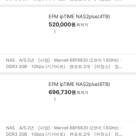
베이:2개
장착디스크:8.9cm(3.5인치),6.4cm(2.5인치)
[RA
정
ID]
RAID 0
RAID 1
JBOD
[확장]
외부포트:USB3.x 5G
보
EFM ipTIME NAS2plus(4TB)
bps
[지원]
서버:MySQL,미디어,프린터
프로토콜:HTTP,H
520,000
TTPS,FTP,FTPS,SMB(CIFS),RADIUS,WebDAV
원
[부가기능]
최저가
웹하드 지원
보안기능
슬립모드
DLNA 지원
백업기능
I
1
PCAM(CCTV) 지원
DDNS 지원
백업방식:스냅샷,원터치,타
임머신,클라우드 백업
상
NAS
A/S:2년
[사양]
Marvell 88F6820 (2코어 1.6GHz)
DDR3 2GB
1Gbps (기가비트)
랜포트:2개
[저장소]
장착
품
디스크:8.9cm(3.5인치),6.4cm(2.5인치)
3.5베이:2개
[RAI
정
D]
RAID 0
RAID 1
JBOD
[확장]
외부포트:USB3.x 5G
보
EFM ipTIME NAS2plus(6TB)
bps
[지원]
서버:MySQL,미디어,프린터
프로토콜:HTTP,H
696,730
TTPS,FTP,FTPS,SMB(CIFS),RADIUS,WebDAV
원
[부가기능]
최저가
웹하드 지원
보안기능
슬립모드
DLNA 지원
백업기능
I
1
PCAM(CCTV) 지원
DDNS 지원
백업방식:스냅샷,원터치,타
임머신,클라우드 백업
상
NAS
A/S:2년
[사양]
Marvell 88F6820 (2코어 1.6GHz)
DDR3 2GB
1Gbps (기가비트)
랜포트:2개
[저장소]
장착
품