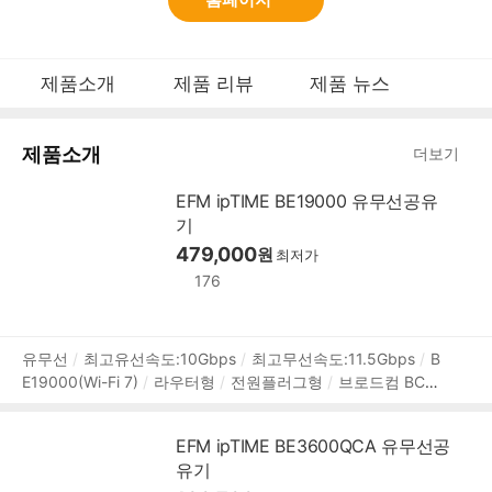
브
제품소개
제품 리뷰
제품 뉴스
펼
랜
쳐
드
보
제품소개
더보기
기
로
EFM ipTIME BE19000 유무선공유
그
기
메
479,000
원
최저가
인
176
메
뉴
상
유무선
최고유선속도:10Gbps
최고무선속도:11.5Gbps
B
E19000(Wi-Fi 7)
라우터형
전원플러그형
브로드컴 BCM4
품
916
쿼드 코어
2.6 GHz
인터페이스:RJ-45
RAM:DDR4
정
4GB
FLASH:256MB
WAN:1포트(10Gbps)
LAN:4포트(1
보
EFM ipTIME BE3600QCA 유무선공
Gbps), 1포트(10Gbps)
USB3.x 5Gbps:1개
USB2.0:1개
유기
트라이 밴드
안테나:8개
Mesh
MU-MIMO
IPTV 지원
D