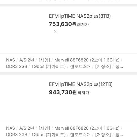
디스크:8.9cm(3.5인치),6.4cm(2.5인치)
3.5베이:2개
[RAI
정
D]
RAID 0
RAID 1
JBOD
[확장]
외부포트:USB3.x 5G
보
EFM ipTIME NAS2plus(8TB)
bps
[지원]
서버:MySQL,미디어,프린터
프로토콜:HTTP,H
753,630
TTPS,FTP,FTPS,SMB(CIFS),RADIUS,WebDAV
원
[부가기능]
최저가
웹하드 지원
보안기능
슬립모드
DLNA 지원
백업기능
I
2
PCAM(CCTV) 지원
DDNS 지원
백업방식:스냅샷,원터치,타
임머신,클라우드 백업
상
NAS
A/S:2년
[사양]
Marvell 88F6820 (2코어 1.6GHz)
DDR3 2GB
1Gbps (기가비트)
랜포트:2개
[저장소]
장착
품
디스크:8.9cm(3.5인치),6.4cm(2.5인치)
3.5베이:2개
[RAI
정
D]
RAID 0
RAID 1
JBOD
[확장]
외부포트:USB3.x 5G
보
EFM ipTIME NAS2plus(12TB)
bps
[지원]
서버:MySQL,미디어,프린터
프로토콜:HTTP,H
943,730
TTPS,FTP,FTPS,SMB(CIFS),RADIUS,WebDAV
원
[부가기능]
최저가
웹하드 지원
보안기능
슬립모드
DLNA 지원
백업기능
I
PCAM(CCTV) 지원
DDNS 지원
백업방식:스냅샷,원터치,타
임머신,클라우드 백업
상
NAS
A/S:2년
[사양]
Marvell 88F6820 (2코어 1.6GHz)
DDR3 2GB
1Gbps (기가비트)
랜포트:2개
[저장소]
장착
품