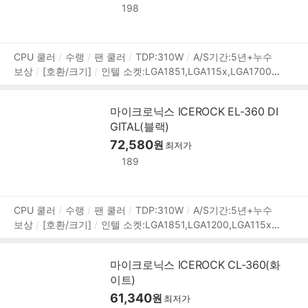
198
상
CPU 쿨러
수랭
팬 쿨러
TDP:310W
A/S기간:5년+누수
보상
[호환/크기]
인텔 소켓:LGA1851,LGA115x,LGA1700,L
품
GA1200
AMD 소켓:AM5,AM4
[수랭]
라디에이터:3열
라
정
디에이터 길이:396mm
라디에이터 두께:27mm
호스 길이:
보
마이크로닉스 ICEROCK EL-360 DI
400mm
[쿨링팬]
팬 크기:120mm
팬 개수:3개
25T
3-
GITAL(블랙)
4핀
베어링:Hydraulic(유체)
2200 RPM
최대 풍량:81.81
CFM
풍압(정압):3.15mmH₂O
72,580
최대 팬소음:34.91dBA
작
원
최저가
동전압:팬 12V,LED 5V
[부가기능]
RGB
LED시스템:AURA
189
SYNC,RGB FUSION,VIVID,MYSTIC LIGHT,POLYCHROME
LED 라이트
PWM 지원
상
CPU 쿨러
수랭
팬 쿨러
TDP:310W
A/S기간:5년+누수
보상
[호환/크기]
인텔 소켓:LGA1851,LGA1200,LGA115x,L
품
GA1700
AMD 소켓:AM5,AM4
[수랭]
라디에이터:3열
라
정
디에이터 길이:396mm
라디에이터 두께:27mm
호스 길이:
보
마이크로닉스 ICEROCK CL-360(화
400mm
[쿨링팬]
팬 크기:120mm
팬 개수:3개
25T
3-
이트)
4핀
베어링:Hydraulic(유체)
2200 RPM
최대 풍량:81.81
CFM
풍압(정압):3.15mmH₂O
61,340
최대 팬소음:34.91dBA
작
원
최저가