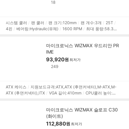
동전압:팬 12V,LED 5V
[부가기능]
RGB
LED시스템:AURA
18
SYNC,POLYCHROME,VIVID,MYSTIC LIGHT,RGB FUSION
PWM 지원
LED 라이트
상
시스템 쿨러
팬 쿨러
팬 크기:120mm
팬 개수:3개
25T
4핀
베어링:Hydraulic(유체)
1600 RPM
최대 풍량:58.36
품
CFM
풍압(정압):1.3mmH₂O
최대 팬소음:34.76dBA
작동
정
전압:LED 5V,팬 12V
RGB
LED시스템:AURA SYNC,MYSTI
보
마이크로닉스 WIZMAX 우드리안 PR
C LIGHT,POLYCHROME,RGB FUSION
LED 라이트
IME
93,920
원
최저가
249
상
ATX 케이스
지원보드규격:ATX,ATX (후면커넥터),M-ATX,M-
ATX (후면커넥터),ITX
VGA 길이:410mm
CPU쿨러 높이:16
품
0mm
[패널]
전면 패널 타입:강화유리
측면 패널 타입:강
정
화유리
[쿨러/튜닝]
쿨링팬:총5개
LED팬:5개
후면:120m
보
마이크로닉스 WIZMAX 슬로프 C30
m LED x2
내부 측면:120mm LED x3
[크기]
너비(W):285
(화이트)
mm
깊이(D):425mm
높이(H):452mm
[호환성]
지원파
워규격:표준-ATX
파워 장착 길이:240mm
112,880
파워 위치:상단
원
최저가