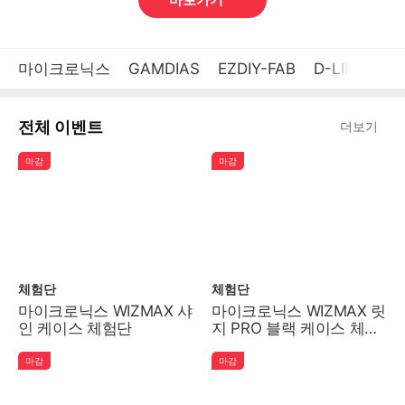
브
마이크로닉스
GAMDIAS
EZDIY-FAB
D-LINK
실
펼
랜
쳐
드
보
전체 이벤트
더보기
기
로
마감
마감
그
메
인
메
뉴
체험단
체험단
마이크로닉스 WIZMAX 샤
마이크로닉스 WIZMAX 릿
인 케이스 체험단
지 PRO 블랙 케이스 체험
단
마감
마감