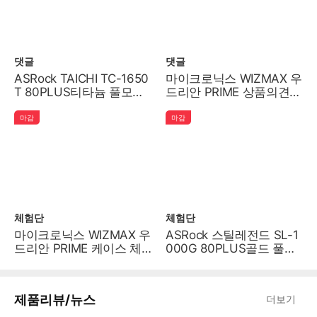
댓글
댓글
ASRock TAICHI TC-1650
마이크로닉스 WIZMAX 우
T 80PLUS티타늄 풀모듈
드리안 PRIME 상품의견
러 ATX3.1 상품의견 이벤
이벤트!
트!
마감
마감
체험단
체험단
마이크로닉스 WIZMAX 우
ASRock 스틸레전드 SL-1
드리안 PRIME 케이스 체
000G 80PLUS골드 풀모
험단
듈러 ATX3.1 파워 체험단
제품리뷰/뉴스
더보기