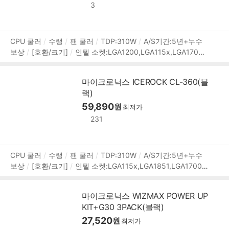
동전압:LED 5V,팬 12V
[부가기능]
RGB
LED시스템:RGB F
3
USION,MYSTIC LIGHT,VIVID,POLYCHROME,AURA SYNC
PWM 지원
LED 라이트
상
CPU 쿨러
수랭
팬 쿨러
TDP:310W
A/S기간:5년+누수
보상
[호환/크기]
인텔 소켓:LGA1200,LGA115x,LGA1700,
품
LGA1851
AMD 소켓:AM5,AM4
[수랭]
라디에이터:3열
정
라디에이터 길이:396mm
라디에이터 두께:27mm
호스 길
보
마이크로닉스 ICEROCK CL-360(블
이:400mm
[쿨링팬]
팬 크기:120mm
팬 개수:3개
25T
랙)
3-4핀
베어링:Hydraulic(유체)
2200 RPM
최대 풍량:81.8
1 CFM
풍압(정압):3.15mmH₂O
59,890
최대 팬소음:34.91dBA
원
최저가
작동전압:LED 5V,팬 12V
[부가기능]
RGB
LED시스템:PO
231
LYCHROME,RGB FUSION,VIVID,MYSTIC LIGHT,AURA SYN
C
PWM 지원
LED 라이트
상
CPU 쿨러
수랭
팬 쿨러
TDP:310W
A/S기간:5년+누수
보상
[호환/크기]
인텔 소켓:LGA115x,LGA1851,LGA1700,L
품
GA1200
AMD 소켓:AM5,AM4
[수랭]
라디에이터:3열
라
정
디에이터 길이:396mm
라디에이터 두께:27mm
호스 길이:
보
마이크로닉스 WIZMAX POWER UP
400mm
[쿨링팬]
팬 크기:120mm
팬 개수:3개
25T
3-
KIT+G30 3PACK(블랙)
4핀
베어링:Hydraulic(유체)
2200 RPM
최대 풍량:81.81
CFM
풍압(정압):3.15mmH₂O
27,520
최대 팬소음:34.91dBA
작
원
최저가