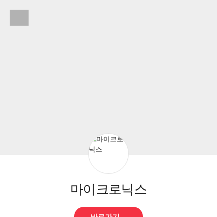
마이크로닉스
마
이
메
뉴
열
기
마이크로닉스
바로가기