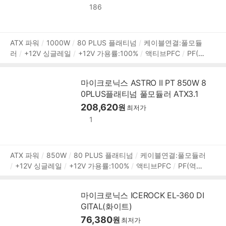
186
상
ATX 파워
1000W
80 PLUS 플래티넘
케이블연결:풀모듈
러
+12V 싱글레일
+12V 가용률:100%
액티브PFC
PF(역
품
률):99%
깊이:140mm
무상 10년
[커넥터]
메인전원:24
정
핀(20+4)
보조전원:8핀x1, (4+4)핀x1
PCIe 16핀(12+4):12
보
마이크로닉스 ASTRO II PT 850W 8
V2x6 3개
PCIe 8핀(6+2):3개
SATA:10개
IDE 4핀:4개
0PLUS플래티넘 풀모듈러 ATX3.1
FDD:1개
[부가기능]
팬리스모드
자동 팬 조절
대기전력
1W 미만
프리볼트
플랫케이블
208,620
원
최저가
1
상
ATX 파워
850W
80 PLUS 플래티넘
케이블연결:풀모듈러
+12V 싱글레일
+12V 가용률:100%
액티브PFC
PF(역
품
률):99%
깊이:140mm
무상 10년
[커넥터]
메인전원:24
정
핀(20+4)
보조전원:8핀x1, (4+4)핀x1
PCIe 16핀(12+4):12
보
마이크로닉스 ICEROCK EL-360 DI
V2x6 1개
PCIe 8핀(6+2):3개
SATA:8개
IDE 4핀:4개
F
GITAL(화이트)
DD:1개
[부가기능]
팬리스모드
자동 팬 조절
대기전력 1
W 미만
프리볼트
플랫케이블
76,380
원
최저가