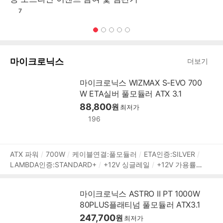
7
1
2
3
4
5
마이크로닉스
더보기
마이크로닉스 WIZMAX S-EVO 700
W ETA실버 풀모듈러 ATX 3.1
88,800
원
최저가
196
상
ATX 파워
700W
케이블연결:풀모듈러
ETA인증:SILVER
LAMBDA인증:STANDARD+
+12V 싱글레일
+12V 가용률:1
품
00%
액티브PFC
PF(역률):99%
깊이:140mm
무상 7년
정
[커넥터]
메인전원:24핀(20+4)
보조전원:(4+4)핀x2
PC
보
마이크로닉스 ASTRO II PT 1000W
Ie 8핀(6+2):2개
SATA:4개
IDE 4핀:2개
[부가기능]
대기
80PLUS플래티넘 풀모듈러 ATX3.1
전력 1W 미만
프리볼트
247,700
원
최저가