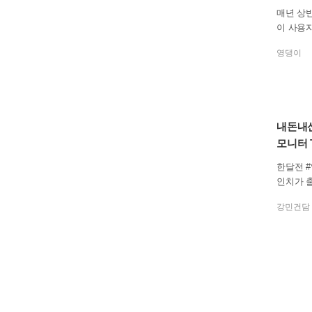
매년 상반
이 사용
해 볼 수
영댕이
히트브랜드
온라인을
이 제품
었는데요
는지와 
내돈내산
관기에서
모니터 
다. 성수동 프리카 성수 2026년 상반기 다나와
히트브랜
치 후기
한달전 #
의 성지 
인치가 출
26년 7
이맘때쯤
데요. 
강민건담
으로 구매
과연 행
PU 온도
간의 걱
모니터링 할
씨가 맑
커스터마
다. 행사장의 앞에는 어떤 이벤트가 진행되는
스러운 
지를 안
는 느낌이 
데요. 총
은 끝이
들의 흥