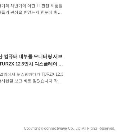
기와 하반기에 어떤 IT 관련 제품들
자들의 관심을 받았는지 한눈에 확인
 있는 지표가 있는데요. 바로 ‘다나와
’입니다. 특히 2026년 상반기에는
 넘어 오프라인에서도 직접 소비자들
을 체험해 볼 수 있는 이벤트가 진행되
. 과연 어떤 제품들이 전시되어 있었
이벤트 구성 그리고 경품 등을 이번 참
 컴퓨터 내부를 모니터링 서브
 자세하게 확인해 보도록 하겠습니
TURZX 12.3인치 디스플레이 설
드 오프라인 이벤트는 트렌디한 팝업
알리에서 눈쇼핑하다가 TURZX 12.3
성수동에 위치한 프리카 성수에서 20
시한걸 보고 바로 질렀습니다 작년
월 18일 토요일 단 하루만 진행되었는
 8.8인치 보조 디스플레이를 호기심
새벽부터 어마어마한 폭우가 쏟아져서
했다가 PC 내부 상태인 CPU온도 G
사가 제대로 진행될 수 있을지 저는 약
 , 사용량 등등 AIDA 처럼 실시간으로
정을 했지만 다행히도 오전부터는 날
 수 있다는 장점과 영상을 넣어
아져서 오히려 선선한 느낌이었습니
이징 할 수 있다는점에서 매우 만족
녀석이였지만, 항상 화면이 좀 작다라
내해 주는 입간판이 배치되어 있었는
없지 않아 있었거든요 인간의 욕심
Copyright ©
connectwave
Co., Ltd. All Rights Reserved.
 4개의 미션이 준비되어 있었고 사람
 없다고나 할까 1년 정도 사용해보니
미를 유발하기 위해서 체험형으로 구