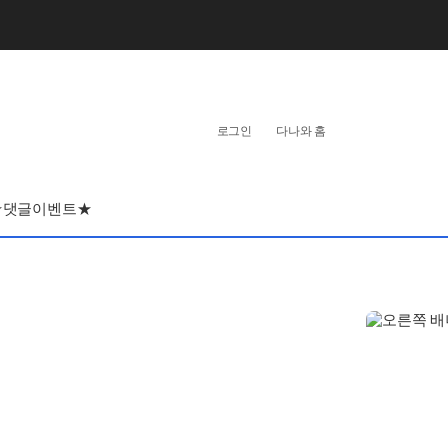
개
인
로그인
다나와 홈
화
영
역
★댓글이벤트★