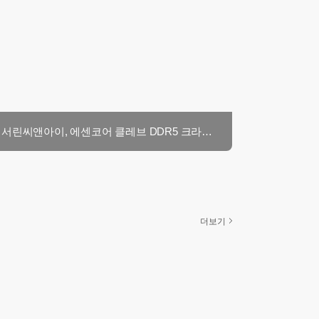
서린씨앤아이, 에센코어 클레브 DDR5 크라스 V RGB 64GB 재입고
더보기