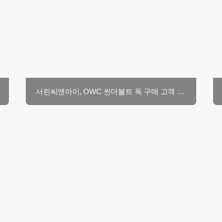
서린씨앤아이, OWC 썬더볼트 독 구매 고객 대상 클링온 포트 홀더 증정 이벤트 앵콜 진행