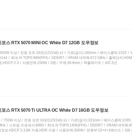
포스 RTX 5070 MINI OC White D7 12GB 도우정보
650W 이상
전원 포트:16핀(12V2x6) x1
가로(길이):180mm
베이스클럭:2325
144
최대 AI TOPS:988(FP4)
GDDR7
VRAM 대역폭:672 GB/s
출력단자:HDMI2
HDCP 2.3
사용전력:250W
3팬
두께:39.8mm
백플레이트
A/S 3년
포스 RTX 5070 Ti ULTRA OC White D7 16GB 도우정보
750W 이상
전원 포트:16핀(12V2x6) x1
가로(길이):331mm
베이스클럭:2295
MHz
스트림 프로세서:8960
최대 AI TOPS:1406(FP4)
GDDR7
VRAM 대역폭:89
정보:HDCP 2.3,8K 지원,HDR 지원
사용전력:300W
전원부:10+4+3페이즈
3팬