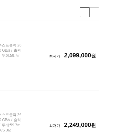
상
품
보
기
유
형
선
부스트클럭:26
택
 GB/s
출력
2,099,000
원
두께:59.7m
최저가
부스트클럭:26
 GB/s
출력
2,249,000
원
두께:59.7m
최저가
A/S 3년