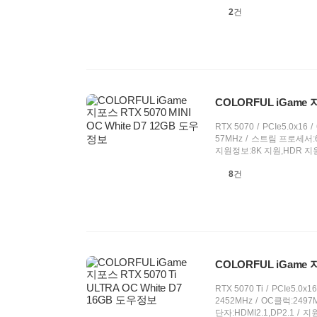
상
2
건
품
의
견
COLORFUL iGame 지
RTX 5070
PCIe5.0x16
57MHz
스트림 프로세서:6
지원정보:8K 지원,HDR 지원,
상
8
건
품
의
견
COLORFUL iGame 지
RTX 5070 Ti
PCIe5.0x16
2452MHz
OC클럭:2497
단자:HDMI2.1,DP2.1
지원