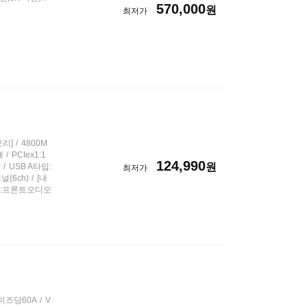
570,000
원
최저가
모리]
4800M
개
PCIex1:1
124,990
원
0
USB A타입:
최저가
채널(6ch)
[내
헤더:프론트오디오
이즈당60A
V