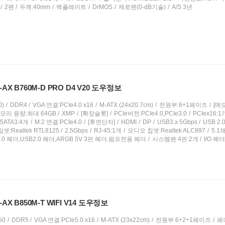
2팬
두께:40mm
백플레이트
DrMOS
제로팬(0-dB기술)
A/S 3년
-AX B760M-D PRO D4 V20 도우정보
)
DDR4
VGA 연결:PCIe4.0 x16
M-ATX (24x20.7cm)
전원부:6+1페이즈
[메
모리 용량:최대 64GB
XMP
[확장슬롯]
PCIe버전:PCIe4.0,PCIe3.0
PCIex16:1
SATA3:4개
M.2 연결:PCIe4.0
[후면단자]
HDMI
DP
USB3.x 5Gbps
USB 2.
:Realtek RTL8125
2.5Gbps
RJ-45:1개
오디오 칩셋:Realtek ALC897
5.1
.0 헤더,USB2.0 헤더,ARGB 5V 3핀 헤더,펌프전용 헤더
시스템팬 4핀:2개
I/O 
AX B850M-T WIFI V14 도우정보
50
DDR5
VGA 연결:PCIe5.0 x16
M-ATX (23x22cm)
전원부:6+2+1페이즈
페