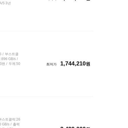
A/S 3년
5
부스트클
896 GB/s
1,744,210
원
3팬
두께:50
최저가
부스트클럭:26
 GB/s
출력