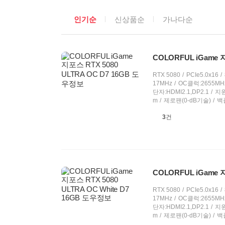
상
인기순
신상품순
가나다순
품
정
렬
선
COLORFUL iGame 
택
RTX 5080
PCIe5.0x16
17MHz
OC클럭:2655MH
단자:HDMI2.1,DP2.1
지원
m
제로팬(0-dB기술)
백
상
3
건
품
의
견
COLORFUL iGame 지
RTX 5080
PCIe5.0x16
17MHz
OC클럭:2655MH
단자:HDMI2.1,DP2.1
지원
m
제로팬(0-dB기술)
백