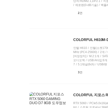
단자:HDMI2.1,DP2.1
지원
제로팬(0-dB기술)
백플
상
2
건
품
의
견
COLORFUL H610M
인텔 H610
인텔(소켓170
MHz (PC4-25600)
2개
[저장장치]
M.2:1개
SAT
오디오잭
USB A타입:6개
7
5.1채널(6ch)
USB/팬
상
3
건
품
의
견
COLORFUL 지포스 RT
RTX 5060
PCIe5.0x16(at
Hz
스트림 프로세서:384