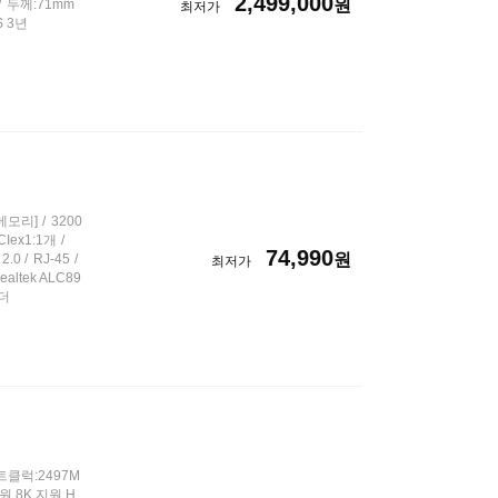
2,499,000
원
두께:71mm
최저가
S 3년
[메모리]
3200
CIex1:1개
74,990
원
2.0
RJ-45
최저가
ltek ALC89
헤더
클럭:2497M
,8K 지원,H