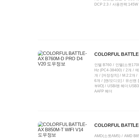
DCP 2.3
사용전력:145W
COLORFUL BATTLE
인텔 B760
인텔(소켓1700
Hz (PC4-38400)
2개
메
개
[저장장치]
M.2:2개
6개
[랜/오디오]
유선랜 칩셋
부I/O]
USB/팬 헤더:USB3
AAFP 헤더
COLORFUL BATTLE-
AMD(소켓AM5)
AMD B8