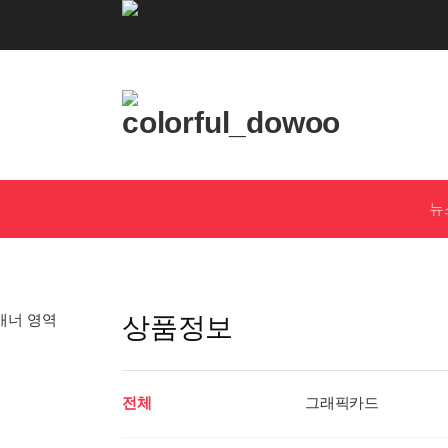
로
고
및
개
인
뉴
화
영
역
상품정보
전체
그래픽카드