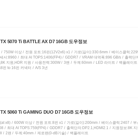
X 5070 Ti BATTLE AX D7 16GB 도우정보
750W 이상
전원 포트:16핀(12V2x6) x1
가로(길이):330.6mm
베이스클럭:229
서:8960
최대 AI TOPS:1406(FP4)
GDDR7
VRAM 대역폭:896 GB/s
출력단자:
,8K 지원,HDR 지원
사용전력:300W
3팬
두께:60mm
LED 라이트
백플레이트
8핀 to 16핀 커넥터
A/S 3년
X 5060 Ti GAMING DUO D7 16GB 도우정보
at x8)
600W 이상
전원 포트:8핀 x1
가로(길이):200mm
베이스클럭:2407
부
08
최대 AI TOPS:759(FP4)
GDDR7
출력단자:DP2.1,HDMI2.1
지원정보:8K 지
W
2팬
두께:40mm
제로팬(0-dB기술)
백플레이트