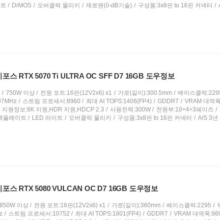
이트
DrMOS
오버클럭 물리키
제로팬(0-dB기술)
구성품:3x8핀 to 16핀 커넥터
포스 RTX 5070 Ti ULTRA OC SFF D7 16GB 도우정보
750W 이상
전원 포트:16핀(12V2x6) x1
가로(길이):300.5mm
베이스클럭:229
97MHz
스트림 프로세서:8960
최대 AI TOPS:1406(FP4)
GDDR7
VRAM 대역폭:
지원정보:8K 지원,HDR 지원,HDCP 2.3
사용전력:300W
전원부:10+4+3페이즈
백플레이트
LED 라이트
오버클럭 물리키
구성품:3x8핀 to 16핀 커넥터
A/S 3년
지포스 RTX 5080 VULCAN OC D7 16GB 도우정보
850W 이상
전원 포트:16핀(12V2x6) x1
가로(길이):360mm
베이스클럭:2295
z
스트림 프로세서:10752
최대 AI TOPS:1801(FP4)
GDDR7
VRAM 대역폭:960