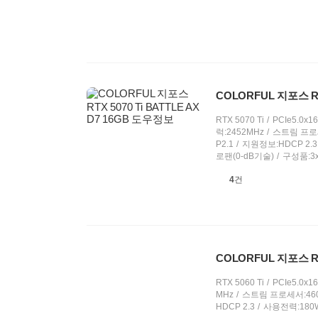
COLORFUL 지포스 RT
RTX 5070 Ti
PCIe5.0x16
럭:2452MHz
스트림 프로세
P2.1
지원정보:HDCP 2.3
로팬(0-dB기술)
구성품:3x
상
4
건
품
의
견
COLORFUL 지포스 RT
RTX 5060 Ti
PCIe5.0x16(
MHz
스트림 프로세서:46
HDCP 2.3
사용전력:180