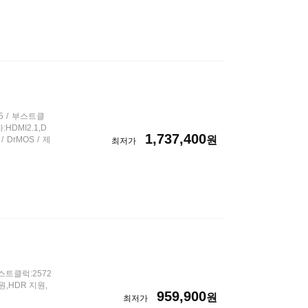
5
부스트클
HDMI2.1,D
1,737,400
원
DrMOS
제
최저가
스트클럭:2572
원,HDR 지원,
959,900
원
최저가