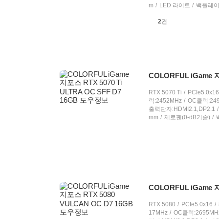
m
LED 라이트
백플레
상
2
건
품
의
견
COLORFUL iGame 지
RTX 5070 Ti
PCIe5.0x16
럭:2452MHz
OC클럭:24
출력단자:HDMI2.1,DP2.1
mm
제로팬(0-dB기술)
COLORFUL iGame 
RTX 5080
PCIe5.0x16
17MHz
OC클럭:2695MH