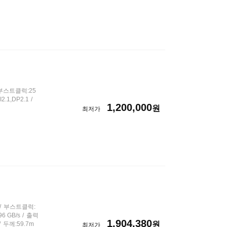
부스트클럭:25
.1,DP2.1
1,200,000
원
최저가
부스트클럭:
6 GB/s
출력
1,904,380
원
두께:59.7m
최저가