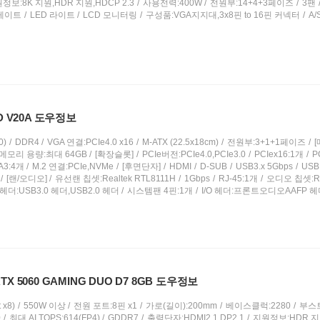
정보:8K 지원,HDR 지원,HDCP 2.3
사용전력:400W
전원부:14+4+3페이즈
3팬
레이트
LED 라이트
LCD 모니터링
구성품:VGA지지대,3x8핀 to 16핀 커넥터
A/
-D V20A 도우정보
0)
DDR4
VGA 연결:PCIe4.0 x16
M-ATX (22.5x18cm)
전원부:3+1+1페이즈
메모리 용량:최대 64GB
[확장슬롯]
PCIe버전:PCIe4.0,PCIe3.0
PCIex16:1개
P
A3:4개
M.2 연결:PCIe,NVMe
[후면단자]
HDMI
D-SUB
USB3.x 5Gbps
USB 
[랜/오디오]
유선랜 칩셋:Realtek RTL8111H
1Gbps
RJ-45:1개
오디오 칩셋:Rea
 헤더:USB3.0 헤더,USB2.0 헤더
시스템팬 4핀:1개
I/O 헤더:프론트오디오AAFP 
X 5060 GAMING DUO D7 8GB 도우정보
 x8)
550W 이상
전원 포트:8핀 x1
가로(길이):200mm
베이스클럭:2280
부스트
0
최대 AI TOPS:614(FP4)
GDDR7
출력단자:HDMI2.1,DP2.1
지원정보:HDR 지원