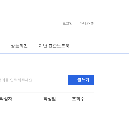
개
인
로그인
다나와 홈
화
영
역
상품의견
지난 표준노트북
글쓰기
작성자
작성일
조회수