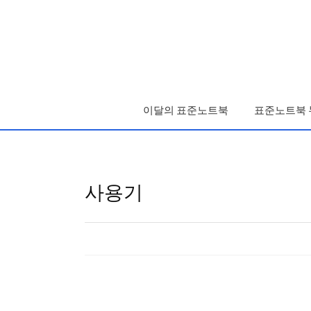
로
고
및
개
인
이달의 표준노트북
표준노트북 
화
영
역
사용기