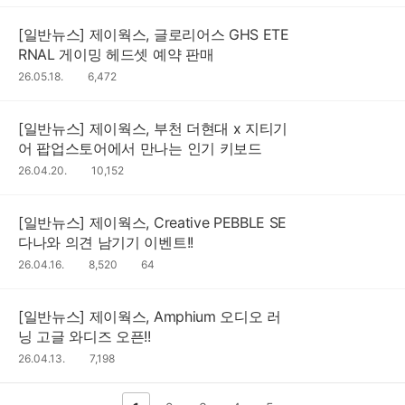
수
[일반뉴스] 제이웍스, 글로리어스 GHS ETE
RNAL 게이밍 헤드셋 예약 판매
26.05.18.
조
6,472
회
수
[일반뉴스] 제이웍스, 부천 더현대 x 지티기
어 팝업스토어에서 만나는 인기 키보드
26.04.20.
조
10,152
회
수
[일반뉴스] 제이웍스, Creative PEBBLE SE
다나와 의견 남기기 이벤트!!
댓
26.04.16.
조
8,520
64
글
회
수
수
[일반뉴스] 제이웍스, Amphium 오디오 러
닝 고글 와디즈 오픈!!
26.04.13.
조
7,198
회
수