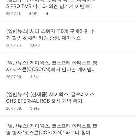
5 PRO TMR 다나와 의견 남기기 이벤트!!
댓
26.07.21.
조
3,161
4
글
회
수
수
[일반뉴스] 체리 스위치 110개 구매하면 추
가 할인 & 체리 키링 증정, 제이웍스
26.07.20.
조
2,842
회
수
[일반뉴스] 제이웍스, 코스프레 아티스트 행
사 코스콘(COSCON)에서 만나본 게이밍기
어
26.07.09.
조
4,541
회
수
[일반뉴스] [신제품] 제이웍스, 글로리어스
GHS ETERNAL RGB 출시 기념 특가
26.07.08.
조
3,912
회
수
[일반뉴스] 제이웍스, 코스프레 아티스트 촬
영 행사 '코스콘(COSCON)' 파트너 참여