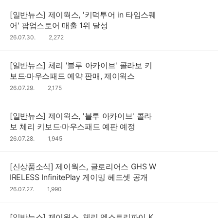
[일반뉴스] 제이웍스, '키덕투어 in 타임스퀘
어' 팝업스토어 매출 1위 달성
26.07.30.
조
2,272
회
수
[일반뉴스] 체리 '블루 아카이브' 콜라보 키
보드·마우스패드 예약 판매, 제이웍스
26.07.29.
조
2,175
회
수
[일반뉴스] 제이웍스, '블루 아카이브' 콜라
보 체리 키보드·마우스패드 예판 예정
26.07.28.
조
1,945
회
수
[신상품소식] 제이웍스, 글로리어스 GHS W
IRELESS InfinitePlay 게이밍 헤드셋 공개
26.07.27.
조
1,990
회
수
[일반뉴스] 제이웍스, 체리 엑스트리파이 K