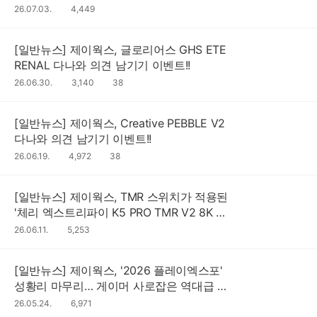
26.07.03.
조
4,449
회
수
[일반뉴스] 제이웍스, 글로리어스 GHS ETE
RENAL 다나와 의견 남기기 이벤트!!
댓
26.06.30.
조
3,140
38
글
회
수
수
[일반뉴스] 제이웍스, Creative PEBBLE V2
다나와 의견 남기기 이벤트!!
댓
26.06.19.
조
4,972
38
글
회
수
수
[일반뉴스] 제이웍스, TMR 스위치가 적용된
'체리 엑스트리파이 K5 PRO TMR V2 8K 화
이트
26.06.11.
조
5,253
회
수
[일반뉴스] 제이웍스, '2026 플레이엑스포'
성황리 마무리… 게이머 사로잡은 역대급 부
스 현장!
26.05.24.
조
6,971
회