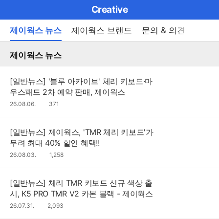
마
Creative
이
브
메
제이웍스 뉴스
제이웍스 브랜드
문의 & 의견
이벤
펼
뉴
랜
쳐
열
제이웍스 뉴스
드
보
기
기
로
[일반뉴스] '블루 아카이브' 체리 키보드·마
그
우스패드 2차 예약 판매, 제이웍스
메
26.08.06.
조
371
회
인
수
메
[일반뉴스] 제이웍스, 'TMR 체리 키보드'가
무려 최대 40% 할인 혜택!!
뉴
26.08.03.
조
1,258
회
수
[일반뉴스] 체리 TMR 키보드 신규 색상 출
시, K5 PRO TMR V2 카본 블랙 - 제이웍스
26.07.31.
조
2,093
회
수