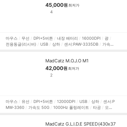
45,000
원
최저가
4
상
마우스
무선
DPI+5버튼
내장 배터리
16000DPI
광
전용동글(리시버)
USB
상하
센서:PAW-3335DB
가속도
품
40G
1000Hz 폴링레이트
오른손
RGB라이트
Kailh 스위
정
치
127mm
66mm
41mm
79g
2년 보증
보
MadCatz M.O.J.O M1
42,000
원
최저가
2
상
마우스
유선
DPI+5버튼
12000DPI
USB
상하
센서:P
MW-3360
가속도 50G
1000Hz 폴링레이트
타공
오른
품
손
RGB라이트
70g
2년 보증
정
보
MadCatz G.L.I.D.E SPEED(430x37