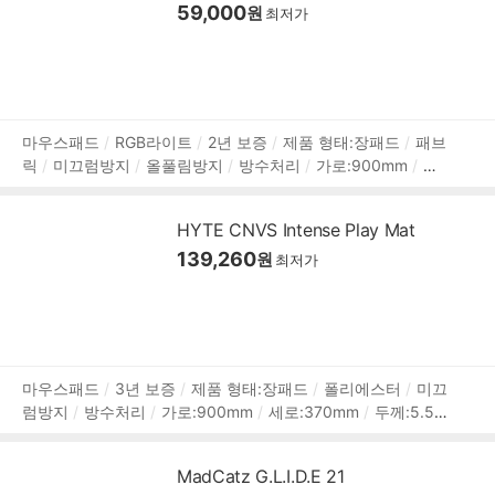
59,000
원
최저가
상
마우스패드
RGB라이트
2년 보증
제품 형태:장패드
패브
릭
미끄럼방지
올풀림방지
방수처리
가로:900mm
세
품
로:300mm
두께:4mm
정
보
HYTE CNVS Intense Play Mat
139,260
원
최저가
상
마우스패드
3년 보증
제품 형태:장패드
폴리에스터
미끄
럼방지
방수처리
가로:900mm
세로:370mm
두께:5.5m
품
m
정
보
MadCatz G.L.I.D.E 21