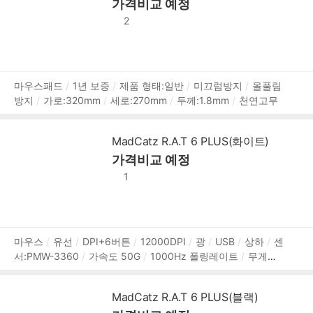
가격비교 예정
2
상
마우스패드
1년 보증
제품 형태:일반
미끄럼방지
올풀림
방지
가로:320mm
세로:270mm
두께:1.8mm
천연고무
품
정
보
MadCatz R.A.T 6 PLUS(화이트)
가격비교 예정
1
상
마우스
유선
DPI+6버튼
12000DPI
광
USB
상하
센
서:PMW-3360
가속도 50G
1000Hz 폴링레이트
무게추
품
조절
RGB라이트
OMRON 스위치
소프트웨어 지원
매크
정
로
내장 메모리
DPI Shift
무게추 탈부착형
120g
2년
보
MadCatz R.A.T 6 PLUS(블랙)
보증