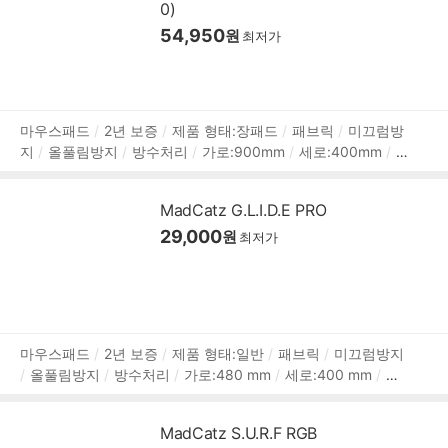
0)
54,950
원
최저가
상
마우스패드
2년 보증
제품 형태:장패드
패브릭
미끄럼방
지
올풀림방지
방수처리
가로:900mm
세로:400mm
품
두께:3mm
정
보
MadCatz G.L.I.D.E PRO
29,000
원
최저가
상
마우스패드
2년 보증
제품 형태:일반
패브릭
미끄럼방지
올풀림방지
방수처리
가로:480 mm
세로:400 mm
두
품
께:4 mm
정
보
MadCatz S.U.R.F RGB