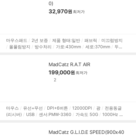
0)
32,970
원
최저가
상
마우스패드
2년 보증
제품 형태:일반
패브릭
미끄럼방지
올풀림방지
방수처리
가로:430mm
세로:370mm
두
품
께:3mm
정
보
MadCatz R.A.T AIR
199,000
원
최저가
2
상
마우스
유선+무선
DPI+6버튼
12000DPI
광
전용동글
(리시버)
USB
센서:PMW-3360
가속도 50G
1000Hz 폴
품
링레이트
파츠 변경 가능
RGB라이트
OMRON 스위치
소
정
프트웨어 지원
매크로
DPI Shift
100g
2년 보증
보
MadCatz G.L.I.D.E SPEED(900x40