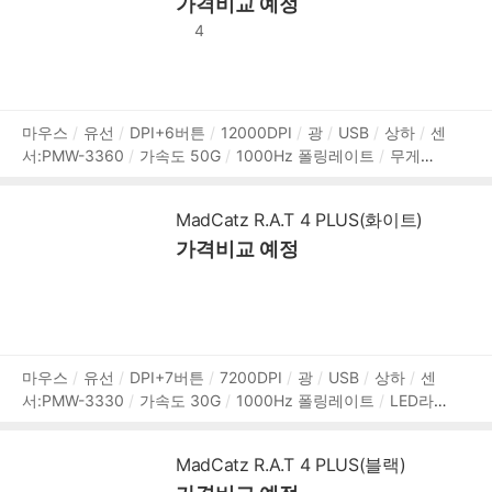
가격비교 예정
4
상
마우스
유선
DPI+6버튼
12000DPI
광
USB
상하
센
서:PMW-3360
가속도 50G
1000Hz 폴링레이트
무게추
품
조절
RGB라이트
OMRON 스위치
내장 메모리
DPI Shift
정
소프트웨어 지원
매크로
무게추 탈부착형
120g
2년 보
보
MadCatz R.A.T 4 PLUS(화이트)
증
가격비교 예정
상
마우스
유선
DPI+7버튼
7200DPI
광
USB
상하
센
서:PMW-3330
가속도 30G
1000Hz 폴링레이트
LED라
품
이트
OMRON 스위치
소프트웨어 지원
매크로
내장 메모
정
리
DPI Shift
90g
2년 보증
보
MadCatz R.A.T 4 PLUS(블랙)