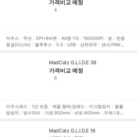
가격비교 예정
4
상
마우스
무선
DPI+8버튼
AA형 1개
16000DPI
광
전용
동글(리시버)
블루투스
5.0
USB
상하좌우
센서:PAW-3
품
335
가속도 40G
1000Hz 폴링레이트
오른손
파츠 변경
정
가능
DAKOTA 스위치
내장 메모리
DPI Shift
매크로
11
보
MadCatz G.L.I.D.E 38
3mm
87mm
38mm
113g
2년 보증
가격비교 예정
6
상
마우스패드
1년 보증
제품 형태:장패드
미끄럼방지
올풀
림방지
방수처리
가로:900mm
세로:400mm
두께:1.8m
품
m
실리콘
정
보
MadCatz G.L.I.D.E 16