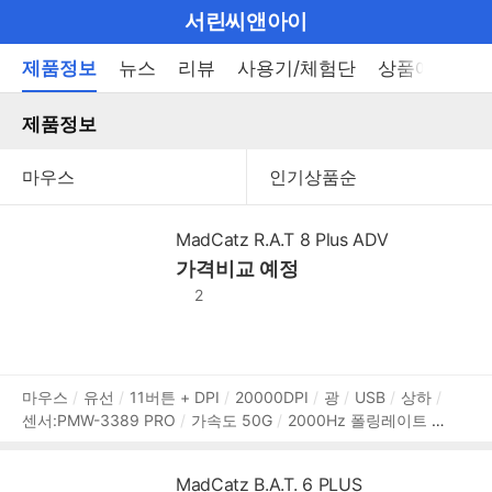
마
서린씨앤아이
이
브
메
제품정보
뉴스
리뷰
사용기/체험단
상품에 대한 
펼
뉴
랜
쳐
열
제품정보
드
보
기
기
로
그
메
MadCatz R.A.T 8 Plus ADV
인
가격비교 예정
메
2
뉴
상
마우스
유선
11버튼 + DPI
20000DPI
광
USB
상하
센서:PMW-3389 PRO
가속도 50G
2000Hz 폴링레이트
품
오른손
무게추 조절
파츠 변경 가능
RGB라이트
매크로
정
내장 메모리
무게추 탈부착형
157g
보
MadCatz B.A.T. 6 PLUS