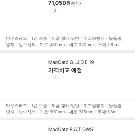
71,050
원
최저가
3
상
마우스패드
1년 보증
제품 형태:일반
미끄럼방지
올풀림
방지
방수처리
가로:430mm
세로:370mm
두께:1.8mm
품
실리콘
정
보
MadCatz G.L.I.D.E 19
가격비교 예정
2
상
마우스패드
1년 보증
제품 형태:일반
미끄럼방지
올풀림
방지
방수처리
가로:390mm
세로:315mm
두께:1.8mm
품
실리콘
정
보
MadCatz R.A.T DWS