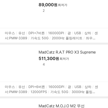
89,000
원
최저가
2
상
마우스
유선
DPI+7버튼
16000DPI
광
USB
상하
센
서:PMW-3389
가속도 50G
2000Hz 폴링레이트
좌우대
품
칭
파츠 변경 가능
RGB라이트
DAKOTA 스위치
내장 메
정
모리
소프트웨어 지원
매크로
125mm
66mm
42mm
보
MadCatz R.A.T PRO X3 Supreme
115g
1.8m
2년 보증
511,300
원
최저가
4
상
마우스
유선
DPI+6버튼
16000DPI
광
USB
상하
센
서:PMW-3389
12000FPS
가속도 50G
3000Hz 폴링레
품
이트
오른손
파츠 변경 가능
RGB라이트
OMRON 스위치
정
소프트웨어 지원
매크로
내장 메모리
DPI Shift
105g
보
MadCatz M.O.J.O M2 무선
2년 보증